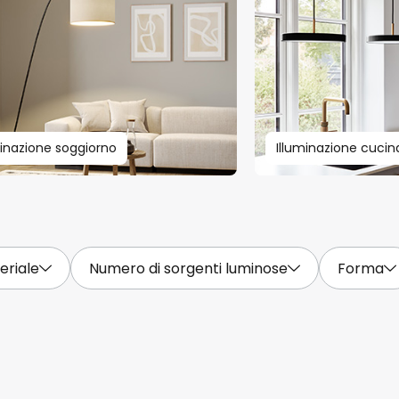
minazione soggiorno
Illuminazione cucin
eriale
Numero di sorgenti luminose
Forma