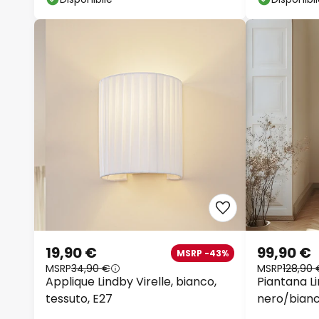
19,90 €
99,90 €
MSRP -43%
MSRP
34,90 €
MSRP
128,90 
Applique Lindby Virelle, bianco,
Piantana Li
tessuto, E27
nero/bianco
cm