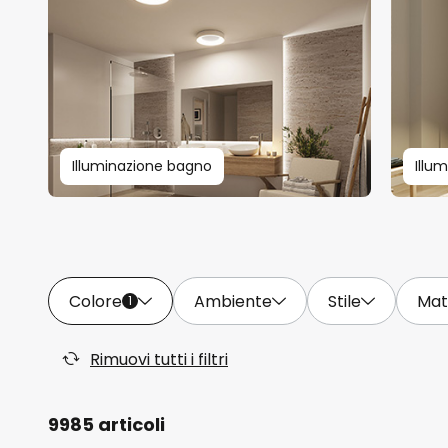
Illuminazione bagno
Illu
Colore
Ambiente
Stile
Mat
1
Rimuovi tutti i filtri
9985 articoli