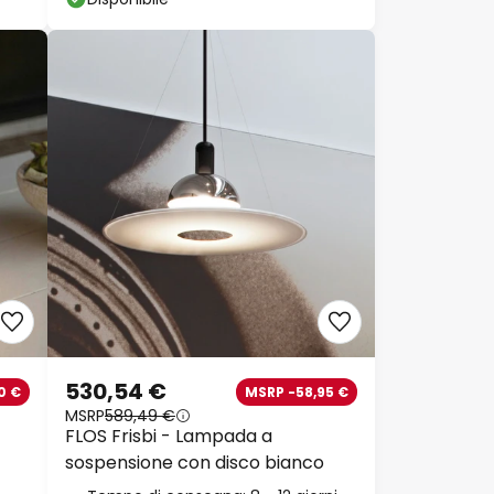
530,54 €
0 €
MSRP -58,95 €
MSRP
589,49 €
FLOS Frisbi - Lampada a
sospensione con disco bianco