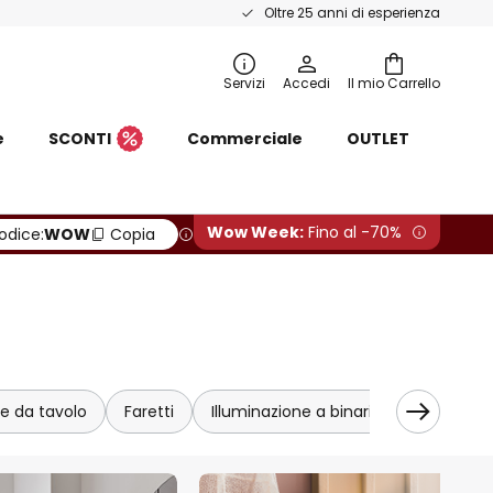
Oltre 25 anni di esperienza
Servizi
Accedi
Il mio Carrello
e
SCONTI
Commerciale
OUTLET
Wow Week:
Fino al -70%
odice:
WOW
Copia
 da tavolo
Faretti
Illuminazione a binario
Faretti d