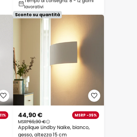
Tempo di consegna: 8 - 12 giorni
lavorativi
Sconto su quantità
44,90 €
11%
MSRP -35%
MSRP
69,90 €
Applique Lindby Naike, bianco,
gesso, altezza 15 cm