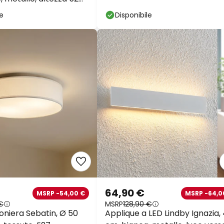
le
Disponibile
64,90 €
MSRP -54,00 €
MSRP -64,0
€
MSRP
128,90 €
oniera Sebatin, Ø 50
Applique a LED Lindby Ignazia,