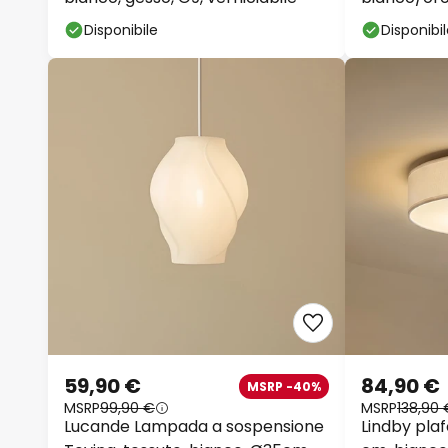
cm
Disponibile
Disponibi
59,90 €
84,90 €
MSRP -40%
MSRP
99,90 €
MSRP
138,90 
Lucande Lampada a sospensione
Lindby plaf