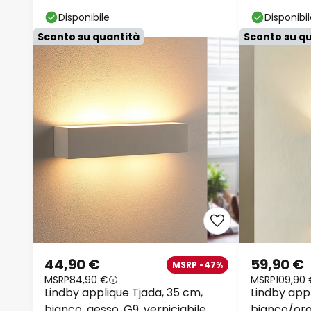
altezza 180cm
153 cm, IP
Disponibile
Disponibi
Sconto su quantità
Sconto su q
44,90 €
59,90 €
MSRP -47%
MSRP
84,90 €
MSRP
109,90
Lindby applique Tjada, 35 cm,
Lindby appl
bianco, gesso, G9, verniciabile
bianco/oro,