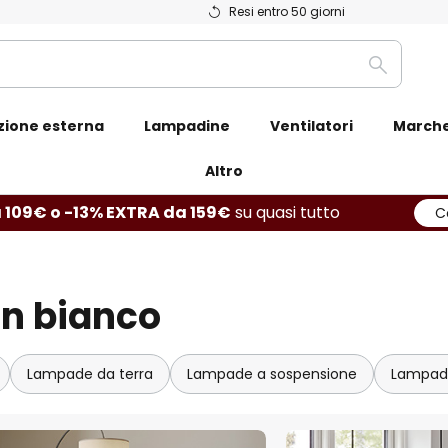
Resi entro 50 giorni
Ricerca
zione esterna
Lampadine
Ventilatori
March
Altro
 109€ o -13% EXTRA da 159€
su quasi tutto
C
in bianco
Lampade da terra
Lampade a sospensione
Lampade