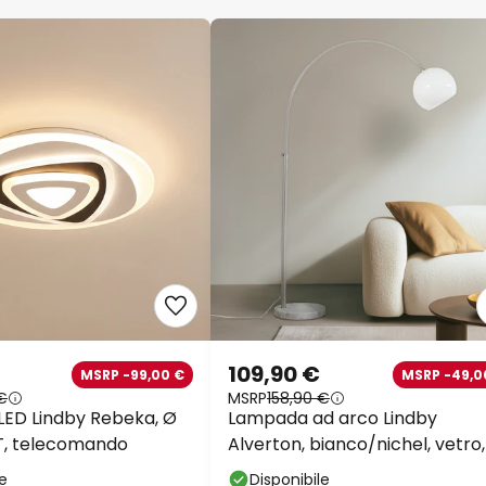
109,90 €
MSRP -99,00 €
MSRP -49,0
€
MSRP
158,90 €
 LED Lindby Rebeka, Ø
Lampada ad arco Lindby
T, telecomando
Alverton, bianco/nichel, vetro,
cm
le
Disponibile