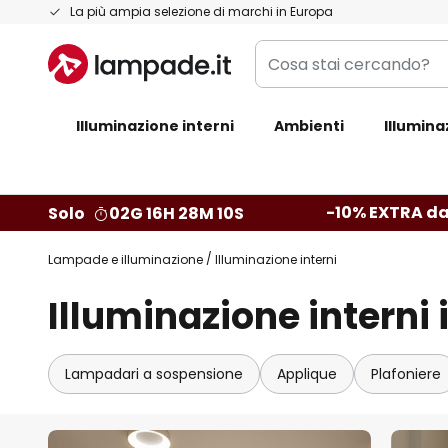
Salta
La più ampia selezione di marchi in Europa
al
Cosa
contenuto
stai
cercando?
Illuminazione interni
Ambienti
Illumina
-10% EXTRA da
Solo
02G 16H 28M 08S
Lampade e illuminazione
Illuminazione interni
Illuminazione interni 
Lampadari a sospensione
Applique
Plafoniere