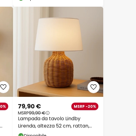
79,90 €
30%
MSRP -20%
MSRP
99,90 €
Lampada da tavolo Lindby
Lirenda, altezza 52 cm, rattan,
naturale/bianco
Disponibile