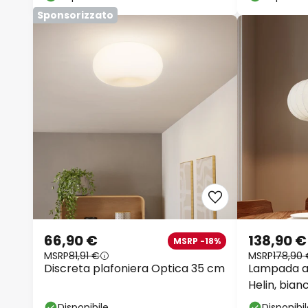
Sponsorizzato
66,90 €
138,90 €
MSRP -18%
MSRP
81,91 €
MSRP
178,90
Discreta plafoniera Optica 35 cm
Lampada a
Helin, bian
x E27
Disponibile
Disponibi