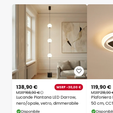
138,90 €
119,90 €
MSRP -30,00 €
MSRP
168,90 €
MSRP
218,90 
Lucande Piantana LED Darrow,
Plafoniera
nero/opale, vetro, dimmerabile
50 cm, CC
Disponibile
Disponibi