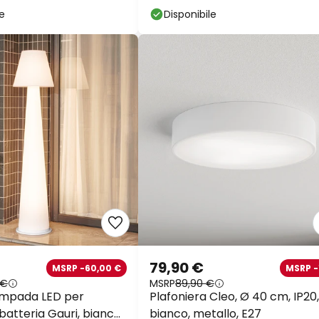
le
Disponibile
79,90 €
MSRP -60,00 €
MSRP -
 €
MSRP
89,90 €
ampada LED per
Plafoniera Cleo, Ø 40 cm, IP20,
batteria Gauri, bianca,
bianco, metallo, E27