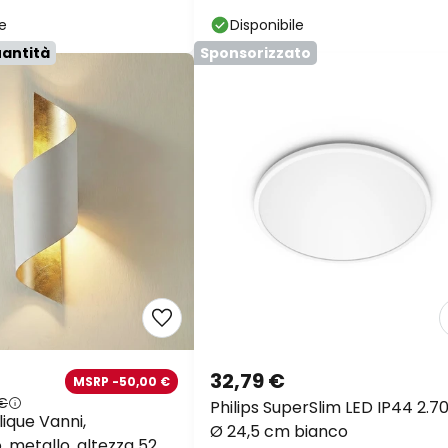
44
le
Disponibile
uantità
Sponsorizzato
32,79 €
MSRP -50,00 €
 €
Philips SuperSlim LED IP44 2.7
ique Vanni,
Ø 24,5 cm bianco
 metallo, altezza 52