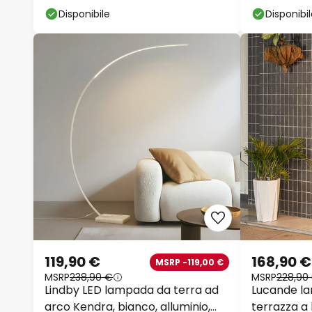
Disponibile
Disponibi
119,90 €
168,90 €
MSRP -119,00 €
MSRP
238,90 €
MSRP
228,90
Lindby LED lampada da terra ad
Lucande l
arco Kendra, bianco, alluminio,
terrazza a 