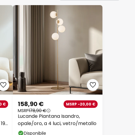
158,90 €
0 €
MSRP -20,00 €
MSRP
178,90 €
Lucande Piantana Isandro,
 197
opale/oro, a 4 luci, vetro/metallo
Disponibile