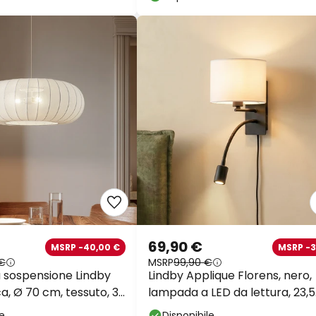
69,90 €
MSRP -40,00 €
MSRP -
 €
MSRP
99,90 €
 sospensione Lindby
Lindby Applique Florens, nero,
ca, Ø 70 cm, tessuto, 3
lampada a LED da lettura, 23,5
cm
le
Disponibile