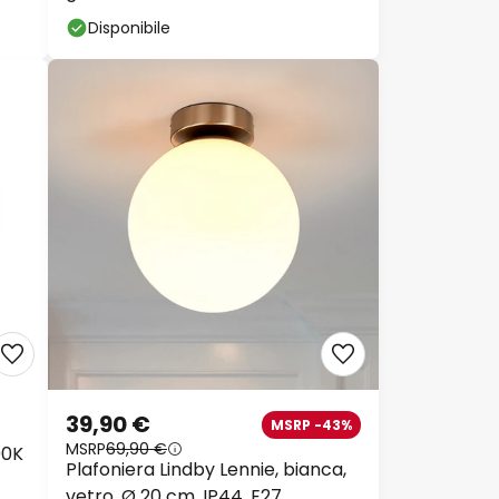
Disponibile
39,90 €
MSRP -43%
MSRP
69,90 €
00K
Plafoniera Lindby Lennie, bianca,
vetro, Ø 20 cm, IP44, E27