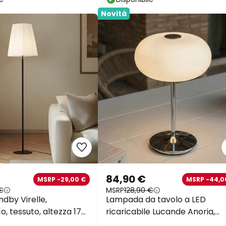
Novità
84,90 €
MSRP -29,00 €
MSRP -44,0
€
MSRP
128,90 €
ndby Virelle,
Lampada da tavolo a LED
, tessuto, altezza 170
ricaricabile Lucande Anoria,
cromata/bianca, vetro IP44