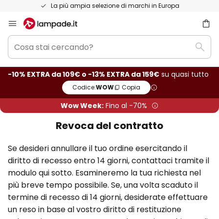
La più ampia selezione di marchi in Europa
Salta
al
Cosa
contenuto
rca
Rice
stai
cercando?
-10% EXTRA da 109€ o -13% EXTRA da 159€
su quasi tutto
Codice:
WOW
Copia
Wow Week:
Fino al -70%
Revoca del contratto
Se desideri annullare il tuo ordine esercitando il
diritto di recesso entro 14 giorni, contattaci tramite il
modulo qui sotto. Esamineremo la tua richiesta nel
più breve tempo possibile. Se, una volta scaduto il
termine di recesso di 14 giorni, desiderate effettuare
un reso in base al vostro diritto di restituzione