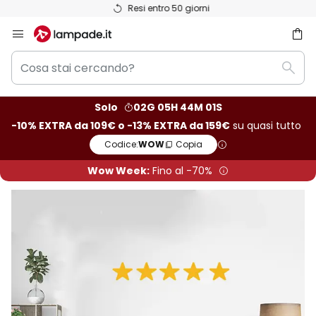
Resi entro 50 giorni
Salta
al
Cosa
contenuto
rca
Rice
stai
cercando?
Solo
02G 05H 44M 01S
-10% EXTRA da 109€ o -13% EXTRA da 159€
su quasi tutto
Codice:
WOW
Copia
Wow Week:
Fino al -70%