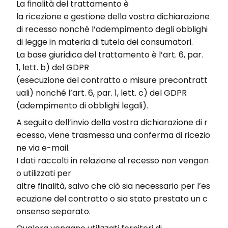
La
finalità
del
trattamento
è
la
ricezione
e
gestione
della
vostra
dichiarazione
di
recesso
nonché
l’adempimento
degli
obblighi
di
legge
in materia di
tutela
dei
consumatori
.
La
base
giuridica
del
trattamento
è
l’art
. 6, par.
1,
lett
. b) del GDPR
(
esecuzione
del
contratto
o
misure
precontratt
uali
)
nonché
l’art
. 6, par. 1,
lett
. c) del GDPR
(
adempimento
di
obblighi
legali
).
A
seguito
dell’invio
della
vostra
dichiarazione
di
r
ecesso
,
viene
trasmessa
una
conferma
di
ricezio
ne
via
e-mail
.
I
dati
raccolti
in
relazione
al
recesso
non
vengon
o
utilizzati
per
altre
finalità
,
salvo
che
ciò
sia
necessario
per
l’es
ecuzione
del
contratto
o
sia
stato
prestato
un
c
onsenso
separato
.