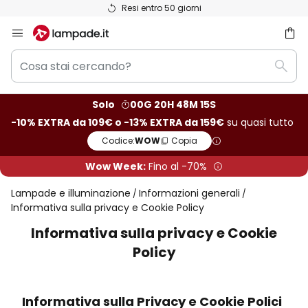
Resi entro 50 giorni
Salta
al
Cosa
contenuto
rca
Rice
stai
cercando?
Solo
00G 20H 48M 14S
-10% EXTRA da 109€ o -13% EXTRA da 159€
su quasi tutto
Codice:
WOW
Copia
Wow Week:
Fino al -70%
Lampade e illuminazione
Informazioni generali
Informativa sulla privacy e Cookie Policy
Informativa sulla privacy e Cookie
Policy
Informativa sulla Privacy e Cookie Polici