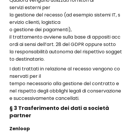
Qualora
vengano
utilizzati
fornitori
di
servizi
esterni
per
la
gestione
del
recesso
(ad
esempio
sistemi
IT,
s
ervizio
clienti
, logistica
o
gestione
dei
pagamenti
),
il
trattamento
avviene
sulla
base
di
appositi
acc
ordi
ai
sensi
dell’art
. 28 del GDPR
oppure
sotto
la
responsabilità
autonoma
del
rispettivo
sogget
to
destinatario
.
I
dati
trattati
in
relazione
al
recesso
vengono
co
nservati
per il
tempo
necessario
alla
gestione
del
contratto
e
nel
rispetto
degli
obblighi
legali
di
conservazione
e
successivamente
cancellati
.
§ 3 Trasferimento dei dati a società
partner
Zenloop