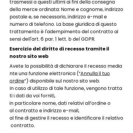
trasmessi a questi ultimi ai fini della consegna
della merce ordinata: Nome e cognome, indirizzo
postale e, se necessario, indirizzo e-mail e
numero di telefono. La base giuridica di questo
trattamento è l'adempimento del contratto ai
sensi dell'art. 6 par. 1 lett. b del GDPR.
Esercizio del diritto di recesso tramite il
nostro sito web
Avete
la
possibilità
di
dichiarare
il
recesso
media
nte
una
funzione
elettronica
(“
Annulla il tuo
ordine
”)
disponibile
sul
nostro
sito
web.
In
caso
di
utilizzo
di
tale
funzione
,
vengono
tratta
ti
i
dati
da
voi
forniti
,
in
particolare
nome
,
dati
re
lativi
all’ordine
o
al
contratto
e
indirizzo
e-mail
,
al
fine
di
gestire
il
recesso
e
identificare
il
relativo
contratto
.