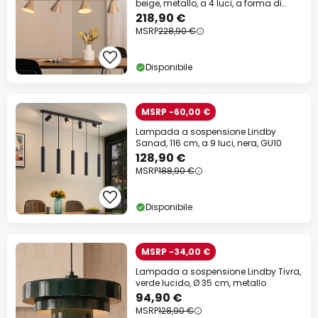
beige, metallo, a 4 luci, a forma di
cono, E27
218,90 €
MSRP
228,90 €
Disponibile
MSRP -60,00 €
Lampada a sospensione Lindby
Sanad, 116 cm, a 9 luci, nera, GU10
128,90 €
MSRP
188,90 €
Disponibile
MSRP -34,00 €
Lampada a sospensione Lindby Tivra,
verde lucido, Ø 35 cm, metallo
94,90 €
MSRP
128,90 €