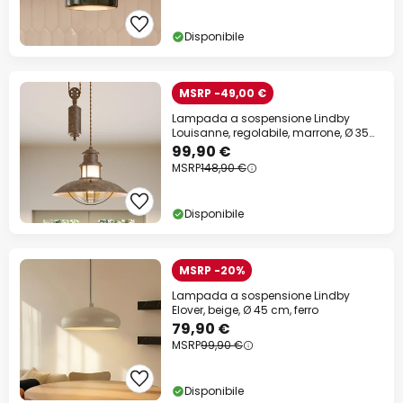
Disponibile
MSRP -49,00 €
Lampada a sospensione Lindby
Louisanne, regolabile, marrone, Ø 35
cm
99,90 €
MSRP
148,90 €
Disponibile
MSRP -20%
Lampada a sospensione Lindby
Elover, beige, Ø 45 cm, ferro
79,90 €
MSRP
99,90 €
Disponibile