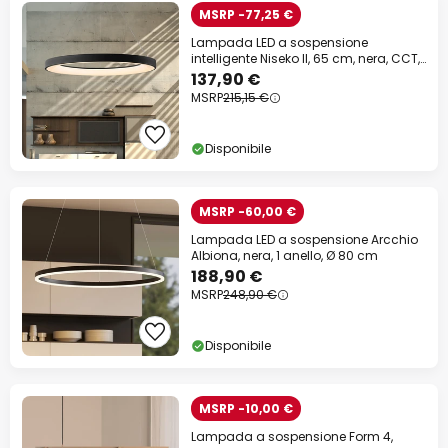
MSRP -77,25 €
Lampada LED a sospensione
intelligente Niseko II, 65 cm, nera, CCT,
dimmerabile
137,90 €
MSRP
215,15 €
Disponibile
MSRP -60,00 €
Lampada LED a sospensione Arcchio
Albiona, nera, 1 anello, Ø 80 cm
188,90 €
MSRP
248,90 €
Disponibile
MSRP -10,00 €
Lampada a sospensione Form 4,