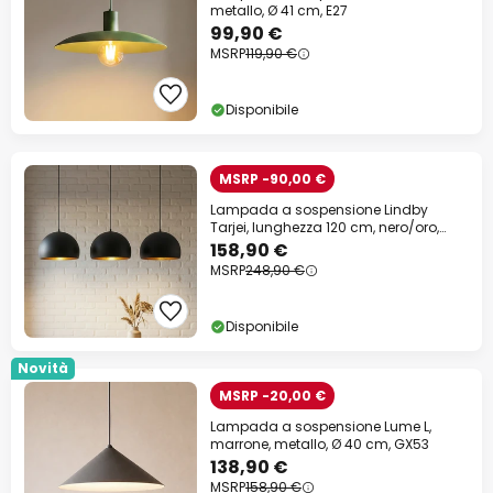
metallo, Ø 41 cm, E27
99,90 €
MSRP
119,90 €
Disponibile
MSRP -90,00 €
Lampada a sospensione Lindby
Tarjei, lunghezza 120 cm, nero/oro,
metallo
158,90 €
MSRP
248,90 €
Disponibile
Novità
MSRP -20,00 €
Lampada a sospensione Lume L,
marrone, metallo, Ø 40 cm, GX53
138,90 €
MSRP
158,90 €