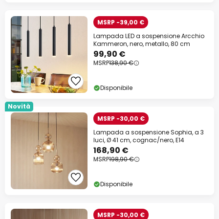
MSRP -39,00 €
Lampada LED a sospensione Arcchio
Kammeron, nero, metallo, 80 cm
99,90 €
MSRP
138,90 €
Disponibile
Novità
MSRP -30,00 €
Lampada a sospensione Sophia, a 3
luci, Ø 41 cm, cognac/nero, E14
168,90 €
MSRP
198,90 €
Disponibile
MSRP -30,00 €