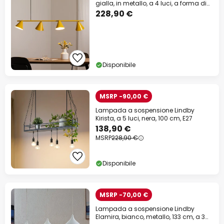
gialla, in metallo, a 4 luci, a forma di
cono, E27
228,90 €
Disponibile
MSRP -90,00 €
Lampada a sospensione Lindby
Kirista, a 5 luci, nera, 100 cm, E27
138,90 €
MSRP
228,90 €
Disponibile
MSRP -70,00 €
Lampada a sospensione Lindby
Elamira, bianco, metallo, 133 cm, a 3