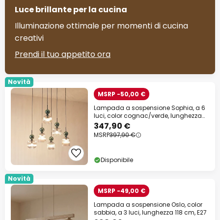
Luce brillante per la cucina
Illuminazione ottimale per momenti di cucina
creativi
Prendi il tuo appetito ora
Novità
MSRP -50,00 €
Lampada a sospensione Sophia, a 6
luci, color cognac/verde, lunghezza
65 cm, E14
347,90 €
MSRP
397,90 €
Disponibile
Novità
MSRP -49,00 €
Lampada a sospensione Oslo, color
sabbia, a 3 luci, lunghezza 118 cm, E27