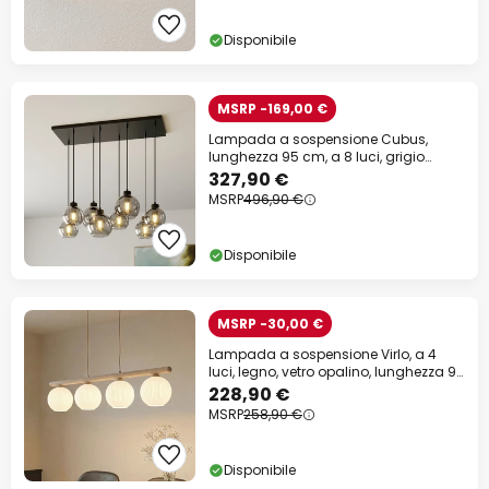
Disponibile
MSRP -169,00 €
Lampada a sospensione Cubus,
lunghezza 95 cm, a 8 luci, grigio
fumo, vetro
327,90 €
MSRP
496,90 €
Disponibile
MSRP -30,00 €
Lampada a sospensione Virlo, a 4
luci, legno, vetro opalino, lunghezza 95
cm
228,90 €
MSRP
258,90 €
Disponibile