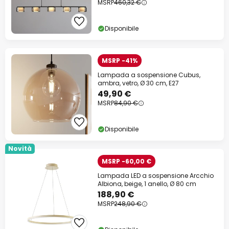
MSRP
460,32 €
Disponibile
MSRP -41%
Lampada a sospensione Cubus,
ambra, vetro, Ø 30 cm, E27
49,90 €
MSRP
84,90 €
Disponibile
Novità
MSRP -60,00 €
Lampada LED a sospensione Arcchio
Albiona, beige, 1 anello, Ø 80 cm
188,90 €
MSRP
248,90 €