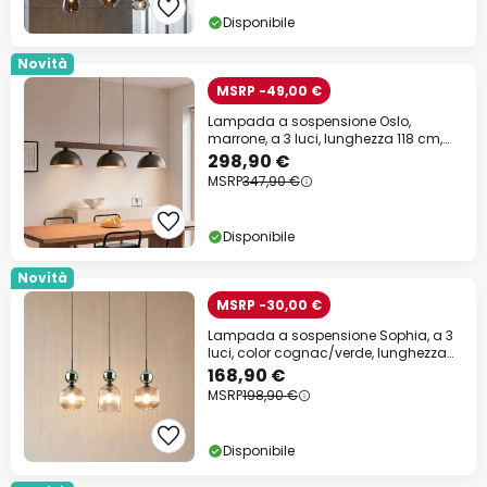
Disponibile
Novità
MSRP -49,00 €
Lampada a sospensione Oslo,
marrone, a 3 luci, lunghezza 118 cm,
E27
298,90 €
MSRP
347,90 €
Disponibile
Novità
MSRP -30,00 €
Lampada a sospensione Sophia, a 3
luci, color cognac/verde, lunghezza
65 cm, E14
168,90 €
MSRP
198,90 €
Disponibile