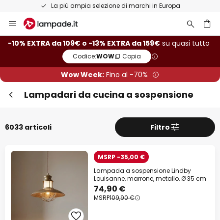
Resi entro 50 giorni
Salta
al
contenuto
rca
-10% EXTRA da 109€ o -13% EXTRA da 159€
su quasi tutto
Codice:
WOW
Copia
Wow Week:
Fino al -70%
Lampadari da cucina a sospensione
6033 articoli
Filtro
MSRP -35,00 €
Lampada a sospensione Lindby
Louisanne, marrone, metallo, Ø 35 cm
74,90 €
MSRP
109,90 €