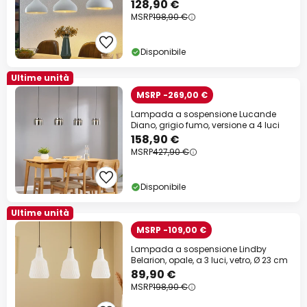
luci.
128,90 €
MSRP
198,90 €
Disponibile
Ultime unità
MSRP -269,00 €
Lampada a sospensione Lucande
Diano, grigio fumo, versione a 4 luci
158,90 €
MSRP
427,90 €
Disponibile
Ultime unità
MSRP -109,00 €
Lampada a sospensione Lindby
Belarion, opale, a 3 luci, vetro, Ø 23 cm
89,90 €
MSRP
198,90 €