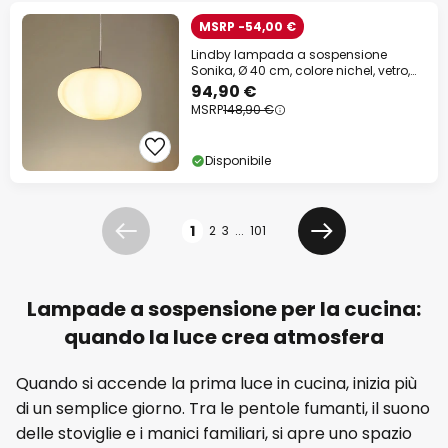
MSRP -54,00 €
Lindby lampada a sospensione
Sonika, Ø 40 cm, colore nichel, vetro,
E27
94,90 €
MSRP
148,90 €
Disponibile
Pagina
1
2
3
...
101
Precedente
Prossimo
Lampade a sospensione per la cucina:
quando la luce crea atmosfera
Quando si accende la prima luce in cucina, inizia più
di un semplice giorno. Tra le pentole fumanti, il suono
delle stoviglie e i manici familiari, si apre uno spazio