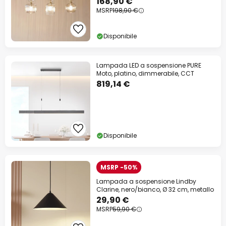
168,90 €
MSRP
198,90 €
Disponibile
Lampada LED a sospensione PURE
Moto, platino, dimmerabile, CCT
819,14 €
Disponibile
MSRP -50%
Lampada a sospensione Lindby
Clarine, nero/bianco, Ø 32 cm, metallo
29,90 €
MSRP
59,90 €