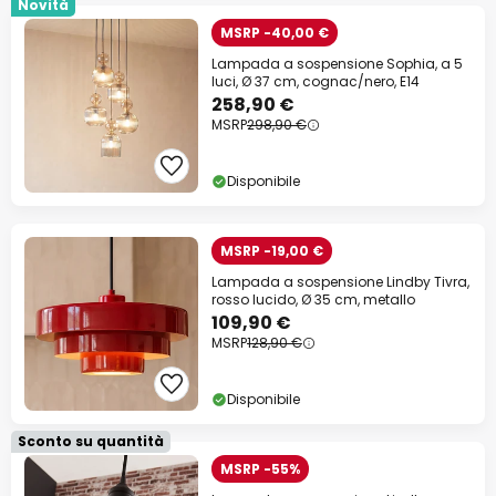
Novità
MSRP -40,00 €
Lampada a sospensione Sophia, a 5
luci, Ø 37 cm, cognac/nero, E14
258,90 €
MSRP
298,90 €
Disponibile
MSRP -19,00 €
Lampada a sospensione Lindby Tivra,
rosso lucido, Ø 35 cm, metallo
109,90 €
MSRP
128,90 €
Disponibile
Sconto su quantità
MSRP -55%