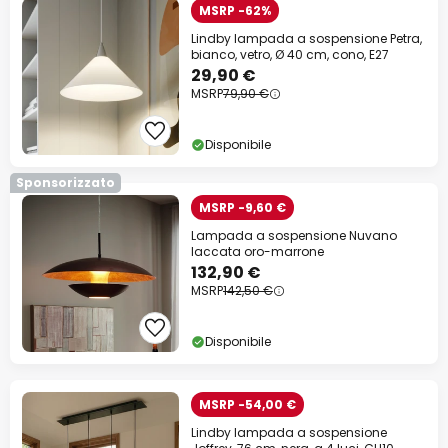
MSRP -62%
Lindby lampada a sospensione Petra,
bianco, vetro, Ø 40 cm, cono, E27
29,90 €
MSRP
79,90 €
Disponibile
Sponsorizzato
MSRP -9,60 €
Lampada a sospensione Nuvano
laccata oro-marrone
132,90 €
MSRP
142,50 €
Disponibile
MSRP -54,00 €
Lindby lampada a sospensione