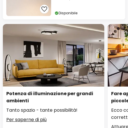
Disponibile
Potenza di illuminazione per grandi
Fare ap
ambienti
piccol
Tanto spazio - tante possibilità!
Ecco co
corrett
Per saperne di più
Attuare