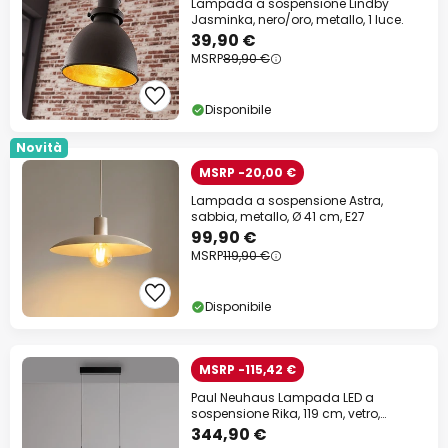
Lampada a sospensione Lindby
Jasminka, nero/oro, metallo, 1 luce.
39,90 €
MSRP
89,90 €
Disponibile
Novità
MSRP -20,00 €
Lampada a sospensione Astra,
sabbia, metallo, Ø 41 cm, E27
99,90 €
MSRP
119,90 €
Disponibile
MSRP -115,42 €
Paul Neuhaus Lampada LED a
sospensione Rika, 119 cm, vetro,
dimmerabile
344,90 €