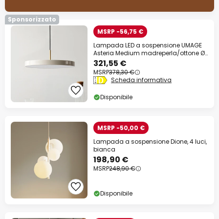
Sponsorizzato
MSRP -56,75 €
Lampada LED a sospensione UMAGE
Asteria Medium madreperla/ottone Ø
43 cm
321,55 €
MSRP
378,30 €
Scheda informativa
Disponibile
MSRP -50,00 €
Lampada a sospensione Dione, 4 luci,
bianca
198,90 €
MSRP
248,90 €
Disponibile