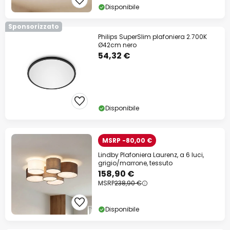
Disponibile
Sponsorizzato
Philips SuperSlim plafoniera 2.700K
Ø42cm nero
54,32 €
Disponibile
MSRP -80,00 €
Lindby Plafoniera Laurenz, a 6 luci,
grigio/marrone, tessuto
158,90 €
MSRP
238,90 €
Disponibile