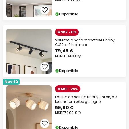
Disponibile
MSRP -11%
Sistema binario monofase Lindby,
GU10, a 3 luci, nero
79,45 €
MSRP
89,40 €
Disponibile
Novità
MSRP -25%
Faretto da soffitto Lindby Shiloh, a 3
luci, naturale/beige, legno
59,90 €
MSRP
79,90 €
Disponibile