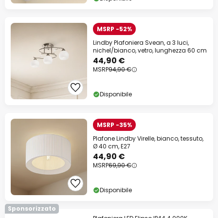
MSRP -52%
Lindby Plafoniera Svean, a 3 luci,
nichel/bianco, vetro, lunghezza 60 cm
44,90 €
MSRP
94,90 €
Disponibile
MSRP -35%
Plafone Lindby Virelle, bianco, tessuto,
Ø 40 cm, E27
44,90 €
MSRP
69,90 €
Disponibile
Sponsorizzato