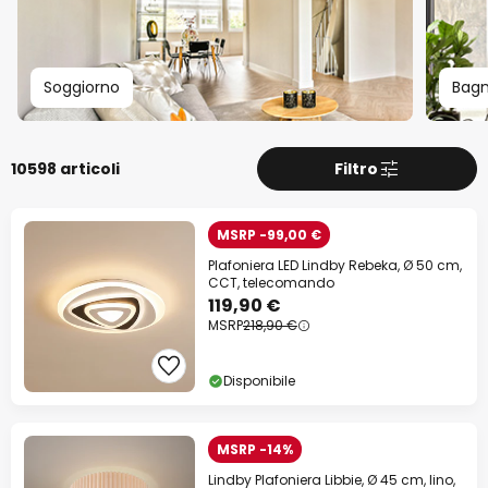
Soggiorno
Bag
10598 articoli
Filtro
MSRP -99,00 €
Plafoniera LED Lindby Rebeka, Ø 50 cm,
CCT, telecomando
119,90 €
MSRP
218,90 €
Disponibile
MSRP -14%
Lindby Plafoniera Libbie, Ø 45 cm, lino,