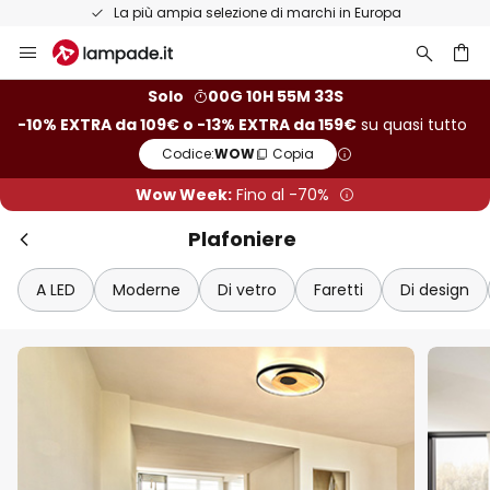
Resi entro 50 giorni
Salta
al
contenuto
rca
Solo
00G 10H 55M 31S
-10% EXTRA da 109€ o -13% EXTRA da 159€
su quasi tutto
Codice:
WOW
Copia
Wow Week:
Fino al -70%
Plafoniere
A LED
Moderne
Di vetro
Faretti
Di design