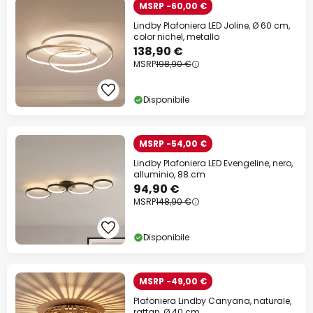
MSRP -60,00 €
Lindby Plafoniera LED Joline, Ø 60 cm,
color nichel, metallo
138,90 €
MSRP
198,90 €
Disponibile
MSRP -54,00 €
Lindby Plafoniera LED Evengeline, nero,
alluminio, 88 cm
94,90 €
MSRP
148,90 €
Disponibile
MSRP -49,00 €
Plafoniera Lindby Canyana, naturale,
rattan, Ø 40 cm