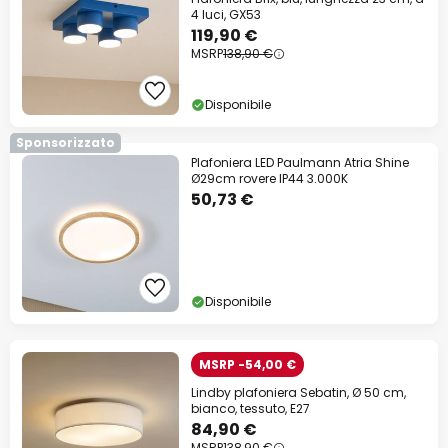
4 luci, GX53
119,90 €
MSRP
138,90 €
Disponibile
Sponsorizzato
Plafoniera LED Paulmann Atria Shine
Ø29cm rovere IP44 3.000K
50,73 €
Disponibile
MSRP -54,00 €
Lindby plafoniera Sebatin, Ø 50 cm,
bianco, tessuto, E27
84,90 €
MSRP
138,90 €