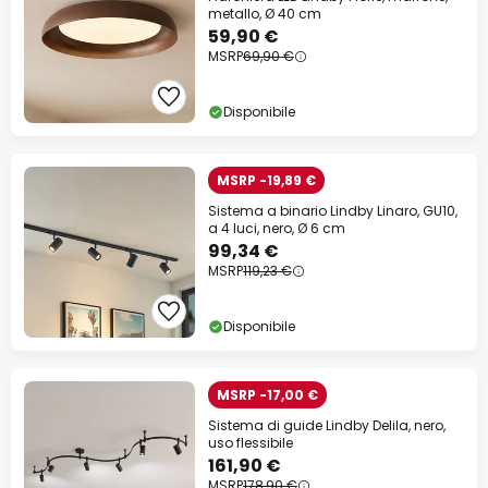
metallo, Ø 40 cm
59,90 €
MSRP
69,90 €
Disponibile
MSRP -19,89 €
Sistema a binario Lindby Linaro, GU10,
a 4 luci, nero, Ø 6 cm
99,34 €
MSRP
119,23 €
Disponibile
MSRP -17,00 €
Sistema di guide Lindby Delila, nero,
uso flessibile
161,90 €
MSRP
178,90 €