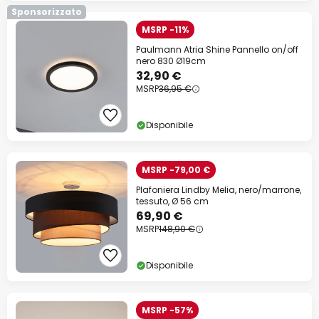
Sponsorizzato
MSRP -11%
Paulmann Atria Shine Pannello on/off
nero 830 Ø19cm
32,90 €
MSRP
36,95 €
Disponibile
MSRP -79,00 €
Plafoniera Lindby Melia, nero/marrone,
tessuto, Ø 56 cm
69,90 €
MSRP
148,90 €
Disponibile
MSRP -57%