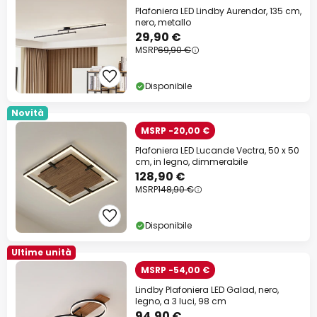
Plafoniera LED Lindby Aurendor, 135 cm,
nero, metallo
29,90 €
MSRP
69,90 €
Disponibile
Novità
MSRP -20,00 €
Plafoniera LED Lucande Vectra, 50 x 50
cm, in legno, dimmerabile
128,90 €
MSRP
148,90 €
Disponibile
Ultime unità
MSRP -54,00 €
Lindby Plafoniera LED Galad, nero,
legno, a 3 luci, 98 cm
94,90 €