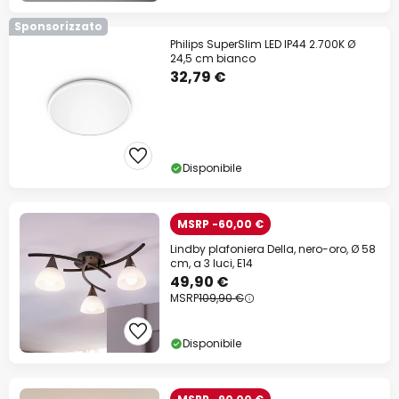
Sponsorizzato
Philips SuperSlim LED IP44 2.700K Ø
24,5 cm bianco
32,79 €
Disponibile
MSRP -60,00 €
Lindby plafoniera Della, nero-oro, Ø 58
cm, a 3 luci, E14
49,90 €
MSRP
109,90 €
Disponibile