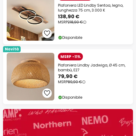
Plafoniera LED Lindby Sentoa, legno,
lunghezza 75 cm, 3.000 K
138,90 €
MSRP
218,90 €
Disponibile
Novità
MSRP -11%
Plafoniera Lindby Jadwiga, Ø 45 cm,
bambù, E27
79,90 €
MSRP
89,90 €
Disponibile