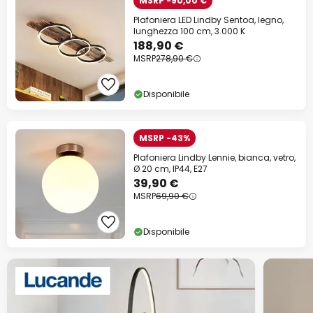
MSRP -90,00 €
Plafoniera LED Lindby Sentoa, legno,
lunghezza 100 cm, 3.000 K
188,90 €
MSRP
278,90 €
Disponibile
MSRP -43%
Plafoniera Lindby Lennie, bianca, vetro,
Ø 20 cm, IP44, E27
39,90 €
MSRP
69,90 €
Disponibile