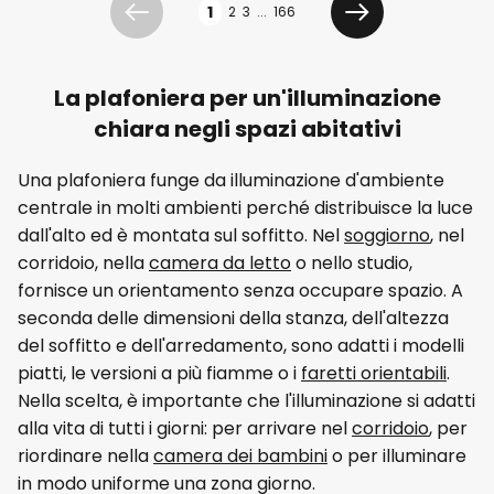
1
2
3
...
166
Precedente
Prossimo
La plafoniera per un'illuminazione
chiara negli spazi abitativi
Una plafoniera funge da illuminazione d'ambiente
centrale in molti ambienti perché distribuisce la luce
dall'alto ed è montata sul soffitto. Nel
soggiorno
, nel
corridoio, nella
camera da letto
o nello studio,
fornisce un orientamento senza occupare spazio. A
seconda delle dimensioni della stanza, dell'altezza
del soffitto e dell'arredamento, sono adatti i modelli
piatti, le versioni a più fiamme o i
faretti orientabili
.
Nella scelta, è importante che l'illuminazione si adatti
alla vita di tutti i giorni: per arrivare nel
corridoio
, per
riordinare nella
camera dei bambini
o per illuminare
in modo uniforme una zona giorno.