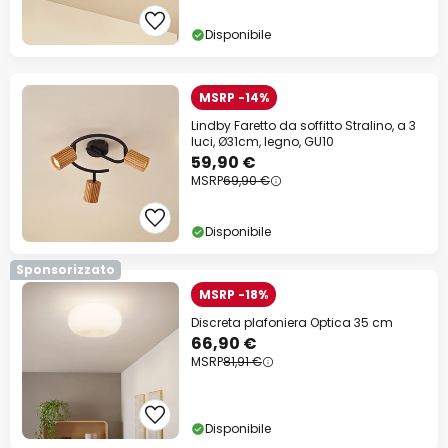
Disponibile
MSRP -14%
Lindby Faretto da soffitto Stralino, a 3
luci, Ø31cm, legno, GU10
59,90 €
MSRP
69,90 €
Disponibile
Sponsorizzato
MSRP -18%
Discreta plafoniera Optica 35 cm
66,90 €
MSRP
81,91 €
Disponibile