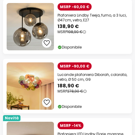
MSRP -60,00 €
Plafoniera Lindby Teeja, fumo, a 3 luci,
Ø47cm, vetro, E27
138,90 €
MSRP
198,90 €
Disponibile
MSRP -90,00 €
Lucande plafoniera Diborah, colorata,
vetro, Ø 50 cm, G9
188,90 €
MSRP
278,90 €
Disponibile
Novità
MSRP -14%
Plafoniera LED Lindby Florie, marrone,