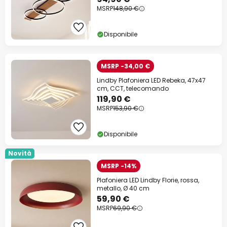
MSRP
148,90 €
Disponibile
MSRP -34,00 €
Lindby Plafoniera LED Rebeka, 47x47
cm, CCT, telecomando
119,90 €
MSRP
153,90 €
Disponibile
Novità
MSRP -14%
Plafoniera LED Lindby Florie, rossa,
metallo, Ø 40 cm
59,90 €
MSRP
69,90 €