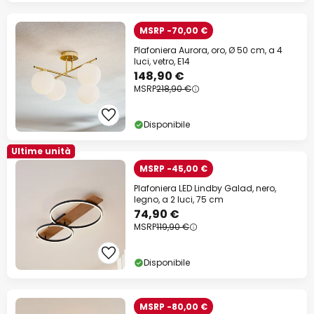
MSRP -70,00 €
Plafoniera Aurora, oro, Ø 50 cm, a 4
luci, vetro, E14
148,90 €
MSRP
218,90 €
Disponibile
Ultime unità
MSRP -45,00 €
Plafoniera LED Lindby Galad, nero,
legno, a 2 luci, 75 cm
74,90 €
MSRP
119,90 €
Disponibile
MSRP -80,00 €