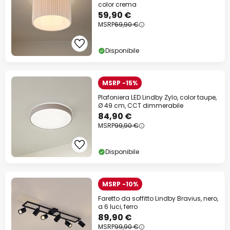
color crema
59,90 €
MSRP
69,90 €
Disponibile
MSRP -15%
Plafoniera LED Lindby Zylo, color taupe,
Ø 49 cm, CCT dimmerabile
84,90 €
MSRP
99,90 €
Disponibile
MSRP -10%
Faretto da soffitto Lindby Bravius, nero,
a 6 luci, ferro
89,90 €
MSRP
99,90 €