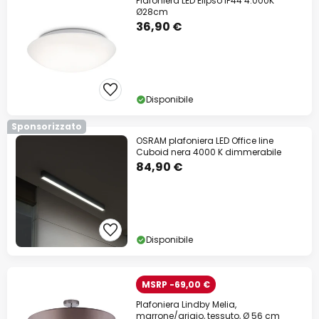
Plafoniera LED Elipso IP44 4.000K
Ø28cm
36,90 €
Disponibile
Sponsorizzato
OSRAM plafoniera LED Office line
Cuboid nera 4000 K dimmerabile
84,90 €
Disponibile
MSRP -69,00 €
Plafoniera Lindby Melia,
marrone/grigio, tessuto, Ø 56 cm