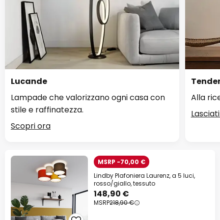
Lucande
Tenden
Lampade che valorizzano ogni casa con
Alla ri
stile e raffinatezza.
Lasciati
Scopri ora
MSRP -70,00 €
Lindby Plafoniera Laurenz, a 5 luci,
rosso/giallo, tessuto
148,90 €
MSRP
218,90 €