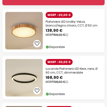
MSRP -20,00 €
Plafoniera LED Lindby Velua,
bianco/legno chiaro, CCT, Ø 50 cm
138,90 €
MSRP
158,90 €
Disponibile
MSRP -30,00 €
Lucande Plafoniera LED Neor, nera, Ø
60 cm, CCT, dimmerabile
168,90 €
MSRP
198,90 €
Disponibile