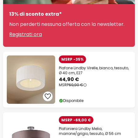
13% di sconto extra*
Non perderti nessuna offerta con la newsletter.
Registrati ora
MSRP -35%
Plafone Lindby Virelle, bianco, tessuto,
Ø 40 cm, E27
44,90 €
MSRP
69,90 €
Disponibile
MSRP -69,00 €
Plafoniera Lindby Melia,
marrone/grigio, tessuto, Ø 56 cm