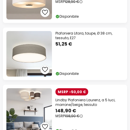
MSRP
128,90 €
Disponibile
Plafoniera Litora, taupe, Ø 38 cm,
tessuto, E27
51,25 €
Disponibile
MSRP -50,00 €
Lindby Plafoniera Laurenz, a 5 luci,
marrone/beige, tessuto
148,90 €
MSRP
198,90 €