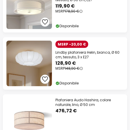
119,90 €
MSRP
178,90 €
Disponibile
MSRP -20,00 €
Lindby plafoniera Helin, bianca, Ø 60
cm, tessuto, 3 x E27
128,90 €
MSRP
148,90 €
Disponibile
Plafoniera Audo Hashira, colore
naturale, lino, Ø 50 cm
476,72 €