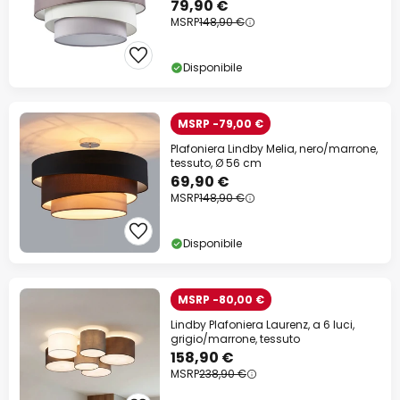
79,90 €
MSRP
148,90 €
Disponibile
MSRP -79,00 €
Plafoniera Lindby Melia, nero/marrone,
tessuto, Ø 56 cm
69,90 €
MSRP
148,90 €
Disponibile
MSRP -80,00 €
Lindby Plafoniera Laurenz, a 6 luci,
grigio/marrone, tessuto
158,90 €
MSRP
238,90 €