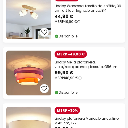
Lindby Wanessa, faretto da soffitto, 39
cm, a 2 luci, legno, bianco, E14
44,90 €
MSRP
49,90 €
Disponibile
MSRP -49,00 €
Lindby Melia plafoniera,
viola/rosa/arancio, tessuto, Ø56cm
99,90 €
MSRP
148,90 €
Disponibile
MSRP -30%
Lindby plafoniera Mariat, bianco, lino,
Ø 45 cm, E27