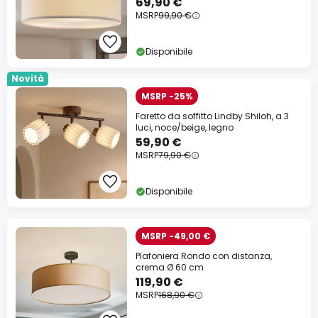
69,90 €
MSRP
99,90 €
Disponibile
Novità
MSRP -25%
Faretto da soffitto Lindby Shiloh, a 3
luci, noce/beige, legno
59,90 €
MSRP
79,90 €
Disponibile
MSRP -49,00 €
Plafoniera Rondo con distanza,
crema Ø 60 cm
119,90 €
MSRP
168,90 €