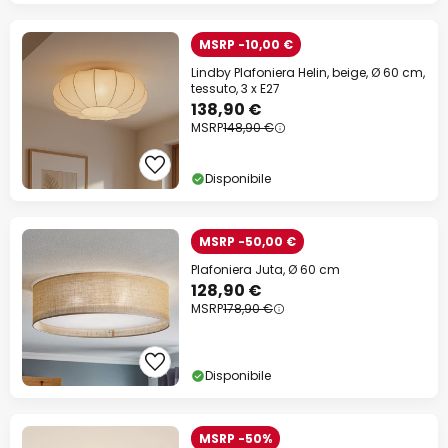
MSRP -10,00 €
Lindby Plafoniera Helin, beige, Ø 60 cm,
tessuto, 3 x E27
138,90 €
MSRP
148,90 €
Disponibile
MSRP -50,00 €
Plafoniera Juta, Ø 60 cm
128,90 €
MSRP
178,90 €
Disponibile
MSRP -50%