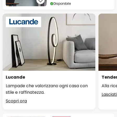
Disponibile
Lucande
Tenden
Lampade che valorizzano ogni casa con
Alla ri
stile e raffinatezza.
Lasciati
Scopri ora