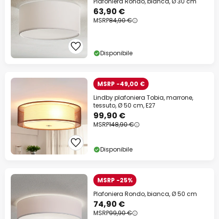
Plafoniera Rondo, bianca, Ø 30 cm
63,90 €
MSRP
84,90 €
Disponibile
MSRP -49,00 €
Lindby plafoniera Tobia, marrone,
tessuto, Ø 50 cm, E27
99,90 €
MSRP
148,90 €
Disponibile
MSRP -25%
Plafoniera Rondo, bianca, Ø 50 cm
74,90 €
MSRP
99,90 €