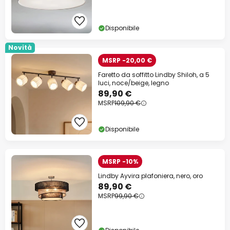
Disponibile
Novità
MSRP -20,00 €
Faretto da soffitto Lindby Shiloh, a 5
luci, noce/beige, legno
89,90 €
MSRP
109,90 €
Disponibile
MSRP -10%
Lindby Ayvira plafoniera, nero, oro
89,90 €
MSRP
99,90 €