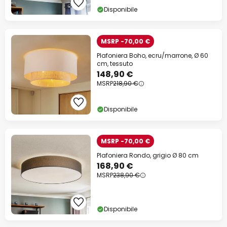
Disponibile
MSRP -70,00 €
Plafoniera Boho, ecru/marrone, Ø 60
cm, tessuto
148,90 €
MSRP
218,90 €
Disponibile
MSRP -70,00 €
Plafoniera Rondo, grigio Ø 80 cm
168,90 €
MSRP
238,90 €
Disponibile