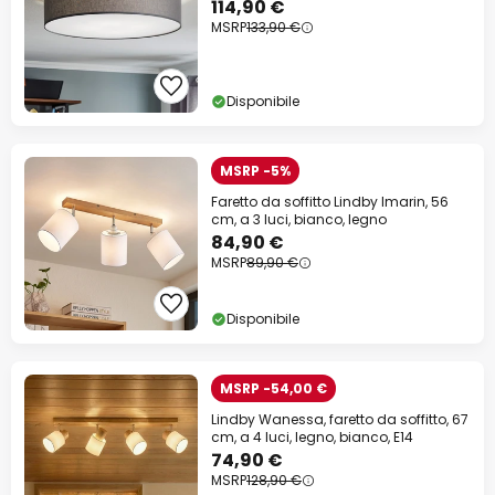
114,90 €
MSRP
133,90 €
Disponibile
MSRP -5%
Faretto da soffitto Lindby Imarin, 56
cm, a 3 luci, bianco, legno
84,90 €
MSRP
89,90 €
Disponibile
MSRP -54,00 €
Lindby Wanessa, faretto da soffitto, 67
cm, a 4 luci, legno, bianco, E14
74,90 €
MSRP
128,90 €