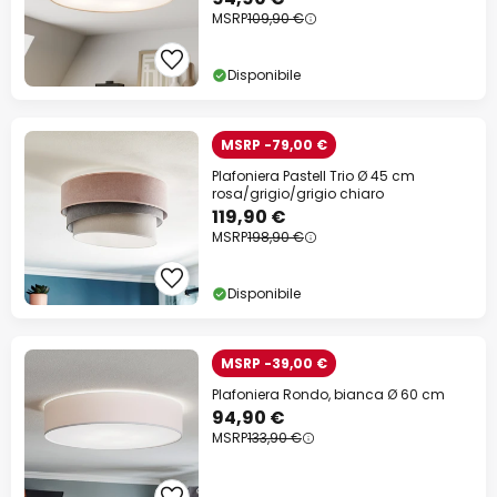
MSRP
109,90 €
Disponibile
MSRP -79,00 €
Plafoniera Pastell Trio Ø 45 cm
rosa/grigio/grigio chiaro
119,90 €
MSRP
198,90 €
Disponibile
MSRP -39,00 €
Plafoniera Rondo, bianca Ø 60 cm
94,90 €
MSRP
133,90 €