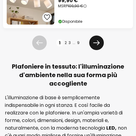
99,90 €
MSRP
109,90 €
Disponibile
Pagina
1
2
3
...
9
Precedente
Prossimo
Plafoniere in tessuto: l'illuminazione
d'ambiente nella sua forma più
accogliente
L'illuminazione di base è semplicemente
indispensabile in ogni stanza. E così facile da
realizzare con le plafoniere. In un'ampia varietà di
forme, colori, dimensioni, design, materiali e,
naturalmente, con la moderna tecnologia
LED,
non
c'è quasi modo migliore di fornire un'illuminazione