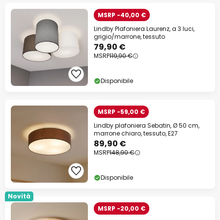
MSRP -40,00 €
Lindby Plafoniera Laurenz, a 3 luci,
grigio/marrone, tessuto
79,90 €
MSRP
119,90 €
Disponibile
MSRP -59,00 €
Lindby plafoniera Sebatin, Ø 50 cm,
marrone chiaro, tessuto, E27
89,90 €
MSRP
148,90 €
Disponibile
Novità
MSRP -20,00 €