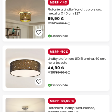
MSRP -14%
Plafoniera Lindby Yonah, colore oro,
metallo, Ø 40 cm, E27
59,90 €
MSRP
69,90 €
Disponibile
MSRP -50%
Lindby plafoniera LED Ellamina, 40 cm,
nera, tessuto
44,90 €
MSRP
89,90 €
Disponibile
MSRP -59,00 €
Plafoniera Lindby Pikka, bianco,
tessuto, Ø 50 cm, E27