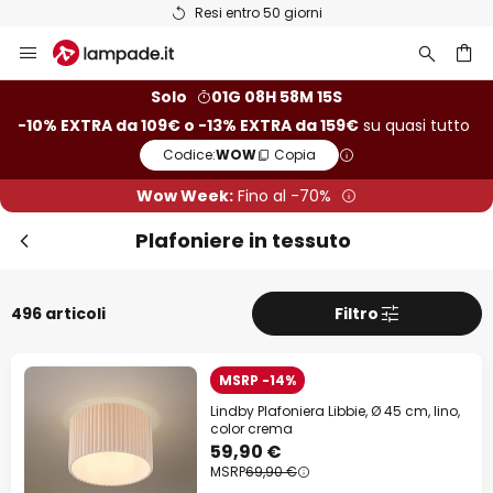
Resi entro 50 giorni
Salta
Chi
Extra sconto
al
contenuto
rca
-10% di sconto
da 109€
Solo
01G 08H 58M 13S
-10% EXTRA da 109€ o -13% EXTRA da 159€
su quasi tutto
-13% di sconto
da 159€
Codice:
WOW
Copia
su quasi tutto*
Wow Week:
Fino al -70%
Codice:
WOW
Copia
Plafoniere in tessuto
Risparmia ora
496 articoli
Filtro
*Fabbricanti esclusi
MSRP -14%
Lindby Plafoniera Libbie, Ø 45 cm, lino,
color crema
59,90 €
MSRP
69,90 €