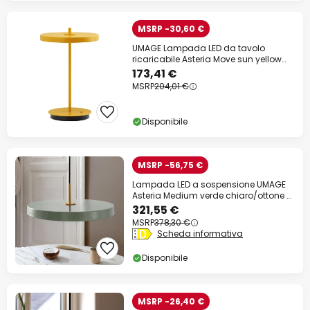
MSRP -30,60 €
UMAGE Lampada LED da tavolo
ricaricabile Asteria Move sun yellow
uni, 31cm
173,41 €
MSRP
204,01 €
Disponibile
MSRP -56,75 €
Lampada LED a sospensione UMAGE
Asteria Medium verde chiaro/ottone Ø
43 cm
321,55 €
MSRP
378,30 €
Scheda informativa
Disponibile
MSRP -26,40 €