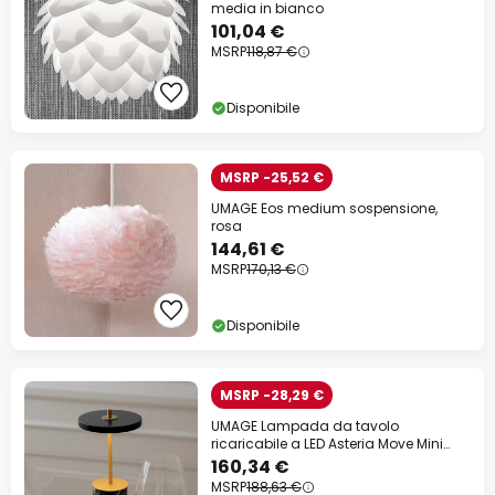
media in bianco
101,04 €
MSRP
118,87 €
Disponibile
MSRP -25,52 €
UMAGE Eos medium sospensione,
rosa
144,61 €
MSRP
170,13 €
Disponibile
MSRP -28,29 €
UMAGE Lampada da tavolo
ricaricabile a LED Asteria Move Mini
nero 26cm IP44
160,34 €
MSRP
188,63 €