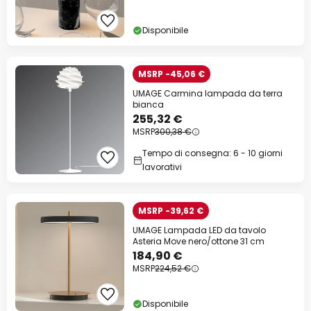
Disponibile
MSRP -45,06 €
UMAGE Carmina lampada da terra
bianca
255,32 €
MSRP
300,38 €
Tempo di consegna: 6 - 10 giorni
lavorativi
MSRP -39,62 €
UMAGE Lampada LED da tavolo
Asteria Move nero/ottone 31 cm
184,90 €
MSRP
224,52 €
Disponibile