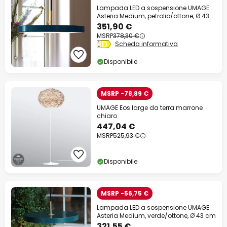
Lampada LED a sospensione UMAGE
Asteria Medium, petrolio/ottone, Ø 43
cm
351,90 €
MSRP
378,30 €
Scheda informativa
Disponibile
MSRP -78,89 €
UMAGE Eos large da terra marrone
chiaro
447,04 €
MSRP
525,93 €
Disponibile
MSRP -56,75 €
Lampada LED a sospensione UMAGE
Asteria Medium, verde/ottone, Ø 43 cm
321,55 €