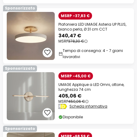
Sponsorizzato
MSRP -37,83 €
Plafoniera LED UMAGE Asteria UP PLUS,
bianco perla, Ø 31 cm CCT
340,47 €
MSRP
378,30 €
Tempo di consegna: 4 - 7 giorni
lavorativi
Sponsorizzato
MSRP -45,00 €
UMAGE Applique a LED Omni, ottone,
lunghezza 74 cm
405,06 €
MSRP
450,06 €
Scheda informativa
Disponibile
Sponsorizzato
MSRP -68,59 €