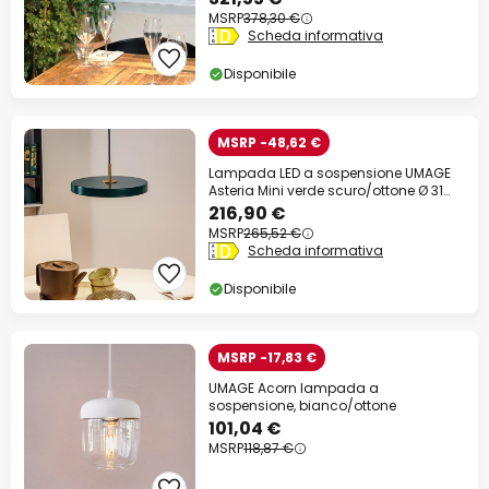
MSRP
378,30 €
Scheda informativa
Disponibile
MSRP -48,62 €
Lampada LED a sospensione UMAGE
Asteria Mini verde scuro/ottone Ø 31
cm
216,90 €
MSRP
265,52 €
Scheda informativa
Disponibile
MSRP -17,83 €
UMAGE Acorn lampada a
sospensione, bianco/ottone
101,04 €
MSRP
118,87 €