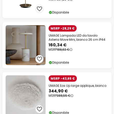
Disponibile
MSRP -28,29 €
UMAGE Lampada LED da tavolo
Asteria Move Mini, bianco 26 cm IP44
160,34 €
MSRP
188,63 €
Disponibile
MSRP -43,65 €
UMAGE Eos Up large applique, bianco
344,90 €
MSRP
388,55 €
Disponibile