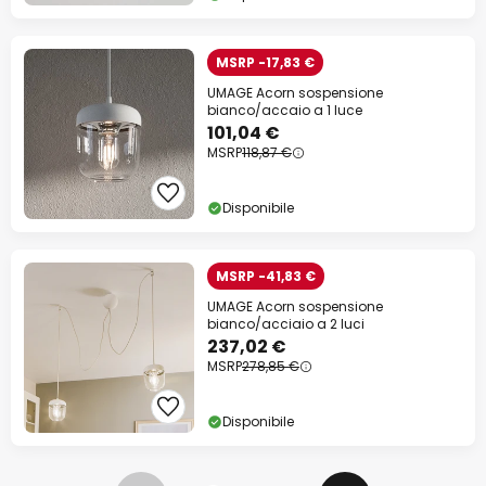
MSRP -17,83 €
UMAGE Acorn sospensione
bianco/accaio a 1 luce
101,04 €
MSRP
118,87 €
Disponibile
MSRP -41,83 €
UMAGE Acorn sospensione
bianco/acciaio a 2 luci
237,02 €
MSRP
278,85 €
Disponibile
Pagina