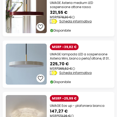
UMAGE Asteria medium LED
sospensione ottone rosso
321,55 €
MSRP
378,30 €
Scheda informativa
Disponibile
MSRP -39,82 €
UMAGE lampada LED a sospensione
Asteria Mini, bianco perla/ottone, Ø 31
cm
225,70 €
MSRP
265,52 €
Scheda informativa
Disponibile
MSRP -25,99 €
UMAGE Eos up - plafoniera bianca
147,27 €
MSRP
173,26 €