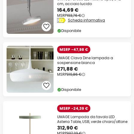
cm, acciaio lucido
164,69 €
MSRP
193,76 €
Scheda informativa
Disponibile
MSRP -47,98 €
UMAGE Clava Dine lampada a
sospensione bianca
271,88 €
MSRP
319,86 €
Disponibile
MSRP -24,39 €
UMAGE Lampada da tavolo LED
Asteria Table, USB, verde chiaro/ottone
312,90 €
MSRP
337,29 €