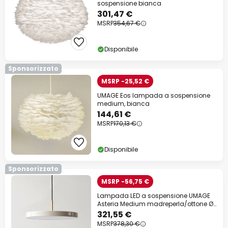
sospensione bianca
301,47 €
MSRP
354,67 €
Disponibile
Sponsorizzato
MSRP -25,52 €
UMAGE Eos lampada a sospensione
medium, bianca
144,61 €
MSRP
170,13 €
Disponibile
Sponsorizzato
MSRP -56,75 €
Lampada LED a sospensione UMAGE
Asteria Medium madreperla/ottone Ø
43 cm
321,55 €
MSRP
378,30 €