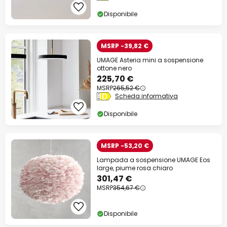
Disponibile
MSRP -39,82 €
UMAGE Asteria mini a sospensione
ottone nero
225,70 €
MSRP
265,52 €
Scheda informativa
Disponibile
MSRP -53,20 €
Lampada a sospensione UMAGE Eos
large, piume rosa chiaro
301,47 €
MSRP
354,67 €
Disponibile