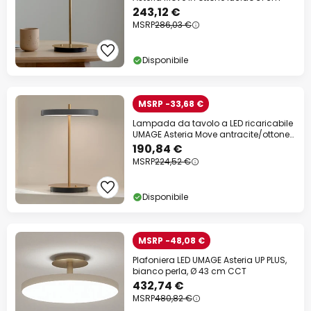
243,12 €
MSRP
286,03 €
Disponibile
MSRP -33,68 €
Lampada da tavolo a LED ricaricabile
UMAGE Asteria Move antracite/ottone
31 cm
190,84 €
MSRP
224,52 €
Disponibile
MSRP -48,08 €
Plafoniera LED UMAGE Asteria UP PLUS,
bianco perla, Ø 43 cm CCT
432,74 €
MSRP
480,82 €