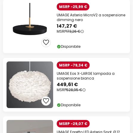
MSRP -25,99 €
UMAGE Asteria MicroV2 a sospensione
dimming nero
147,27 €
MSRP
173,26 €
Disponibile
MSRP -79,34 €
UMAGE Eos X-LARGE lampada a
sospensione bianca
449,61 €
MSRP
528,95 €
Disponibile
MSRP -29,07 €
UMAGE Faretto LED Asteria Spot, Ø 12