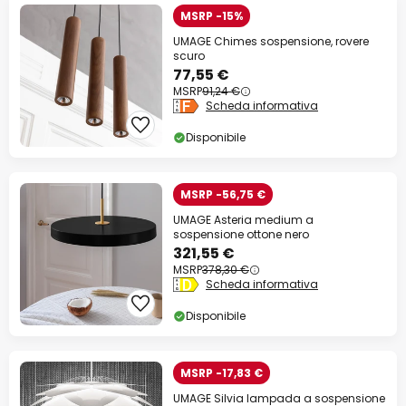
MSRP -15%
UMAGE Chimes sospensione, rovere
scuro
77,55 €
MSRP
91,24 €
Scheda informativa
Disponibile
MSRP -56,75 €
UMAGE Asteria medium a
sospensione ottone nero
321,55 €
MSRP
378,30 €
Scheda informativa
Disponibile
MSRP -17,83 €
UMAGE Silvia lampada a sospensione