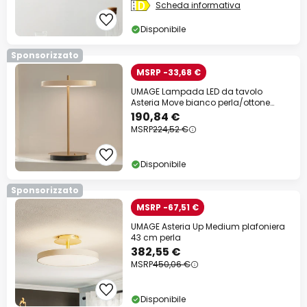
Scheda informativa
Disponibile
Sponsorizzato
MSRP -33,68 €
UMAGE Lampada LED da tavolo
Asteria Move bianco perla/ottone
31cm
190,84 €
MSRP
224,52 €
Disponibile
Sponsorizzato
MSRP -67,51 €
UMAGE Asteria Up Medium plafoniera
43 cm perla
382,55 €
MSRP
450,06 €
Disponibile