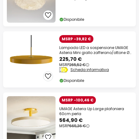
Disponibile
MSRP -39,82 €
Lampada LED a sospensione UMAGE
Asteria Mini giallo zafferano/ottone Ø
31 cm
225,70 €
MSRP
265,52 €
Scheda informativa
Disponibile
MSRP -100,46 €
UMAGE Asteria Up Large plafoniera
60cm perla
564,90 €
MSRP
665,36 €