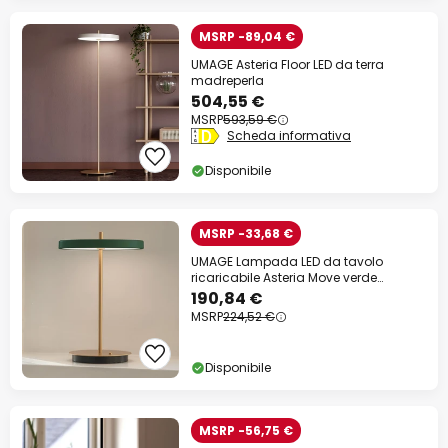
MSRP -89,04 €
UMAGE Asteria Floor LED da terra
madreperla
504,55 €
MSRP
593,59 €
Scheda informativa
Disponibile
MSRP -33,68 €
UMAGE Lampada LED da tavolo
ricaricabile Asteria Move verde
bosco/ottone 31cm
190,84 €
MSRP
224,52 €
Disponibile
MSRP -56,75 €