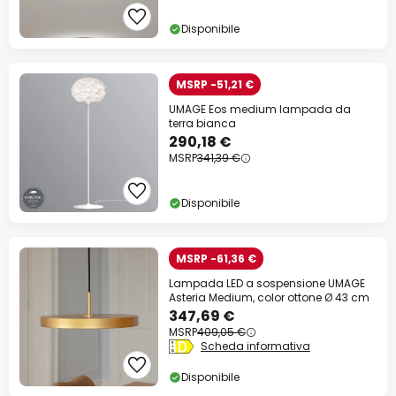
Disponibile
MSRP -51,21 €
UMAGE Eos medium lampada da
terra bianca
290,18 €
MSRP
341,39 €
Disponibile
MSRP -61,36 €
Lampada LED a sospensione UMAGE
Asteria Medium, color ottone Ø 43 cm
347,69 €
MSRP
409,05 €
Scheda informativa
Disponibile