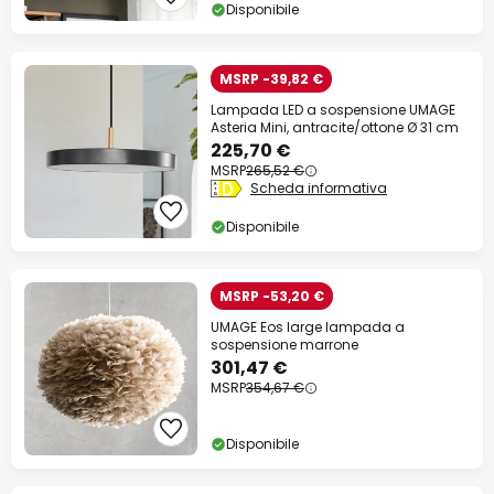
Disponibile
MSRP -39,82 €
Lampada LED a sospensione UMAGE
Asteria Mini, antracite/ottone Ø 31 cm
225,70 €
MSRP
265,52 €
Scheda informativa
Disponibile
MSRP -53,20 €
UMAGE Eos large lampada a
sospensione marrone
301,47 €
MSRP
354,67 €
Disponibile