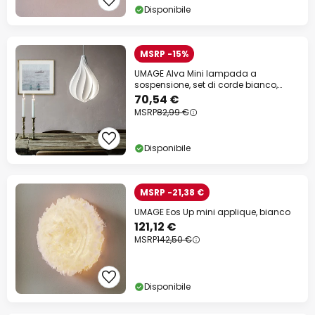
Disponibile
MSRP -15%
UMAGE Alva Mini lampada a
sospensione, set di corde bianco,
35cm
70,54 €
MSRP
82,99 €
Disponibile
MSRP -21,38 €
UMAGE Eos Up mini applique, bianco
121,12 €
MSRP
142,50 €
Disponibile