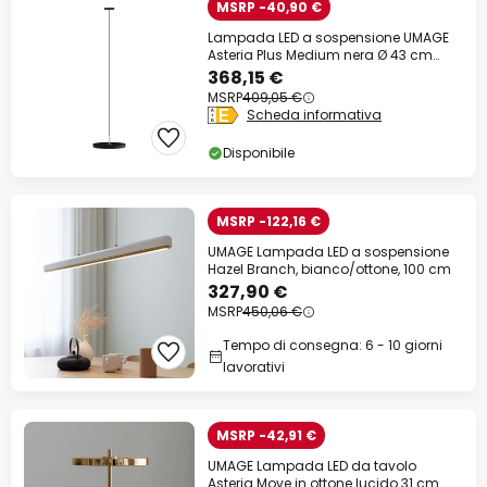
MSRP -40,90 €
Lampada LED a sospensione UMAGE
Asteria Plus Medium nera Ø 43 cm
CCT
368,15 €
MSRP
409,05 €
Scheda informativa
Disponibile
MSRP -122,16 €
UMAGE Lampada LED a sospensione
Hazel Branch, bianco/ottone, 100 cm
327,90 €
MSRP
450,06 €
Tempo di consegna: 6 - 10 giorni
lavorativi
MSRP -42,91 €
UMAGE Lampada LED da tavolo
Asteria Move in ottone lucido 31 cm