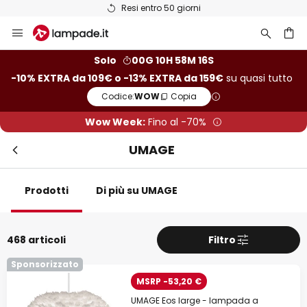
Resi entro 50 giorni
Salta
Chi
Extra sconto
al
contenuto
rca
-10% di sconto
da 109€
Solo
00G 10H 58M 15S
-10% EXTRA da 109€ o -13% EXTRA da 159€
su quasi tutto
-13% di sconto
da 159€
Codice:
WOW
Copia
su quasi tutto*
Wow Week:
Fino al -70%
Codice:
WOW
Copia
UMAGE
Risparmia ora
Prodotti
Di più su UMAGE
*Fabbricanti esclusi
468 articoli
Filtro
Sponsorizzato
MSRP -53,20 €
UMAGE Eos large - lampada a