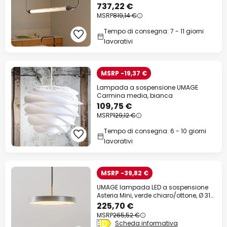
GU10
737,22 €
MSRP
819,14 €
Tempo di consegna: 7 - 11 giorni
lavorativi
MSRP -19,37 €
Lampada a sospensione UMAGE
Carmina media, bianca
109,75 €
MSRP
129,12 €
Tempo di consegna: 6 - 10 giorni
lavorativi
MSRP -39,82 €
UMAGE lampada LED a sospensione
Asteria Mini, verde chiaro/ottone, Ø 31
cm
225,70 €
MSRP
265,52 €
Scheda informativa