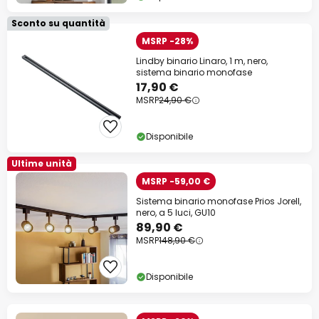
Sconto su quantità
MSRP -28%
Lindby binario Linaro, 1 m, nero,
sistema binario monofase
17,90 €
MSRP
24,90 €
Disponibile
Ultime unità
MSRP -59,00 €
Sistema binario monofase Prios Jorell,
nero, a 5 luci, GU10
89,90 €
MSRP
148,90 €
Disponibile