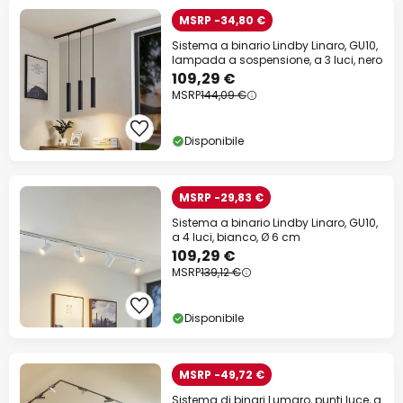
MSRP -34,80 €
Sistema a binario Lindby Linaro, GU10,
lampada a sospensione, a 3 luci, nero
109,29 €
MSRP
144,09 €
Disponibile
MSRP -29,83 €
Sistema a binario Lindby Linaro, GU10,
a 4 luci, bianco, Ø 6 cm
109,29 €
MSRP
139,12 €
Disponibile
MSRP -49,72 €
Sistema di binari Lumaro, punti luce, a