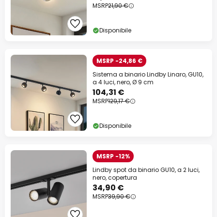
MSRP
21,90 €
Disponibile
MSRP -24,86 €
Sistema a binario Lindby Linaro, GU10,
a 4 luci, nero, Ø 9 cm
104,31 €
MSRP
129,17 €
Disponibile
MSRP -12%
Lindby spot da binario GU10, a 2 luci,
nero, copertura
34,90 €
MSRP
39,90 €