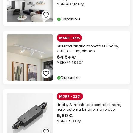
MSRP
497,12 €
Disponibile
MSRP -13%
Sistema binario monofase Lindby,
GU10, a 3 luci, bianco
64,54 €
MSRP
74,48 €
Disponibile
MSRP -22%
Lindby Alimentatore centrale Linaro,
nero, sistema binario monofase
6,90 €
MSRP
8,90 €