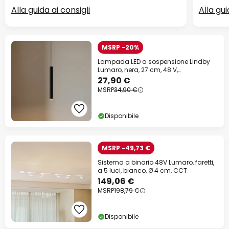
Alla guida ai consigli
Alla gui
MSRP -20%
Lampada LED a sospensione Lindby
Lumaro, nera, 27 cm, 48 V,
dimmerabile
27,90 €
MSRP
34,90 €
Disponibile
MSRP -49,73 €
Sistema a binario 48V Lumaro, faretti,
a 5 luci, bianco, Ø 4 cm, CCT
149,06 €
MSRP
198,79 €
Disponibile