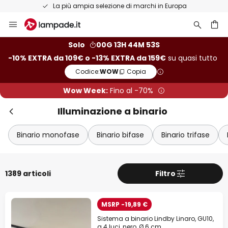
Resi entro 50 giorni
Salta
al
contenuto
rca
Solo
00G 13H 44M 51S
-10% EXTRA da 109€ o -13% EXTRA da 159€
su quasi tutto
Codice:
WOW
Copia
Wow Week:
Fino al -70%
Illuminazione a binario
Binario monofase
Binario bifase
Binario trifase
1389 articoli
Filtro
MSRP -19,89 €
Sistema a binario Lindby Linaro, GU10,
a 4 luci, nero, Ø 6 cm