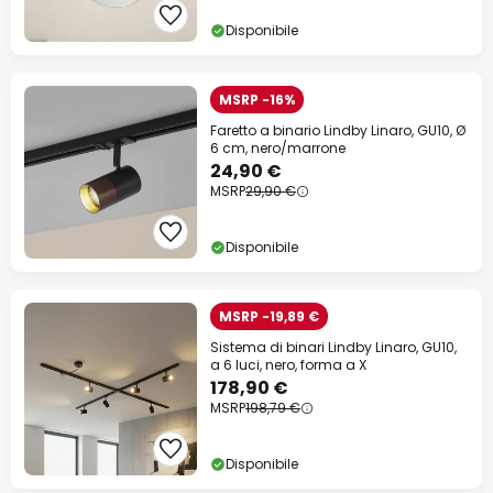
Disponibile
MSRP -16%
Faretto a binario Lindby Linaro, GU10, Ø
6 cm, nero/marrone
24,90 €
MSRP
29,90 €
Disponibile
MSRP -19,89 €
Sistema di binari Lindby Linaro, GU10,
a 6 luci, nero, forma a X
178,90 €
MSRP
198,79 €
Disponibile