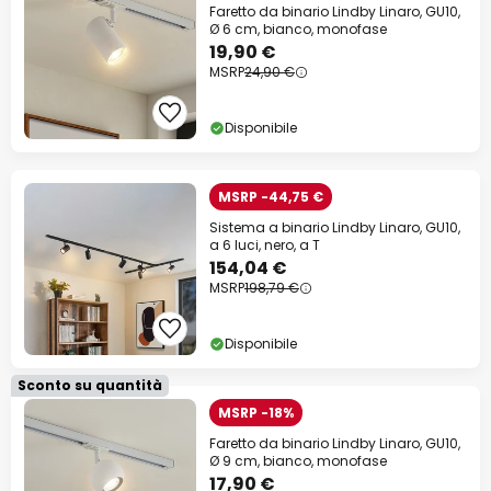
Faretto da binario Lindby Linaro, GU10,
Ø 6 cm, bianco, monofase
19,90 €
MSRP
24,90 €
Disponibile
MSRP -44,75 €
Sistema a binario Lindby Linaro, GU10,
a 6 luci, nero, a T
154,04 €
MSRP
198,79 €
Disponibile
Sconto su quantità
MSRP -18%
Faretto da binario Lindby Linaro, GU10,
Ø 9 cm, bianco, monofase
17,90 €