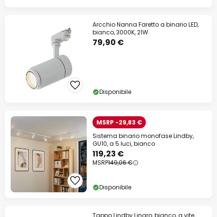
Arcchio Nanna Faretto a binario LED,
bianco, 3000K, 21W
79,90 €
Disponibile
MSRP -29,83 €
Sistema binario monofase Lindby,
GU10, a 5 luci, bianco
119,23 €
MSRP
149,06 €
Disponibile
Tappo Lindby Linaro, bianco, a vite,