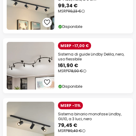
99,34 €
MSRP
119,23 €
Disponibile
MSRP -17,00 €
Sistema di guide Lindby Delila, nero,
uso flessibile
161,90 €
MSRP
178,90 €
Disponibile
MSRP -11%
Sistema binario monofase Lindby,
GU10, a 3 luci, nero
79,45 €
MSRP
89,40 €