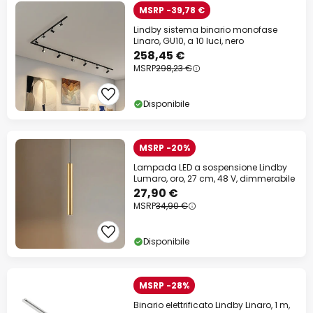
MSRP -39,78 €
Lindby sistema binario monofase
Linaro, GU10, a 10 luci, nero
258,45 €
MSRP
298,23 €
Disponibile
MSRP -20%
Lampada LED a sospensione Lindby
Lumaro, oro, 27 cm, 48 V, dimmerabile
27,90 €
MSRP
34,90 €
Disponibile
MSRP -28%
Binario elettrificato Lindby Linaro, 1 m,