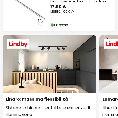
bianco, sistema binario monofase
17,90 €
MSRP
24,90 €
Disponibile
Linaro: massima flessibilità
Lumaro
Sistema a binario per tutte le esigenze di
Libertà 
illuminazione
illumin