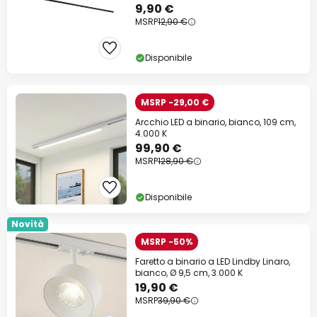
9,90 €
MSRP
12,90 €
Disponibile
MSRP -29,00 €
Arcchio LED a binario, bianco, 109 cm,
4.000 K
99,90 €
MSRP
128,90 €
Disponibile
Novità
MSRP -50%
Faretto a binario a LED Lindby Linaro,
bianco, Ø 9,5 cm, 3.000 K
19,90 €
MSRP
39,90 €