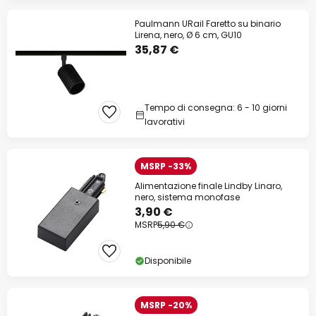
Paulmann URail Faretto su binario
Lirena, nero, Ø 6 cm, GU10
35,87 €
Tempo di consegna: 6 - 10 giorni
lavorativi
MSRP -33%
Alimentazione finale Lindby Linaro,
nero, sistema monofase
3,90 €
MSRP
5,90 €
Disponibile
MSRP -20%