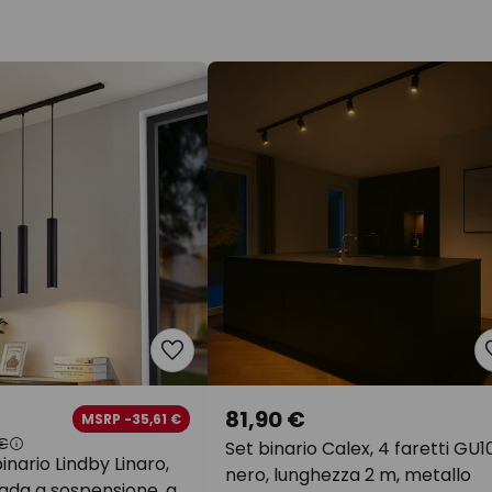
81,90 €
MSRP -35,61 €
€
Set binario Calex, 4 faretti GU10
inario Lindby Linaro,
nero, lunghezza 2 m, metallo
ada a sospensione, a