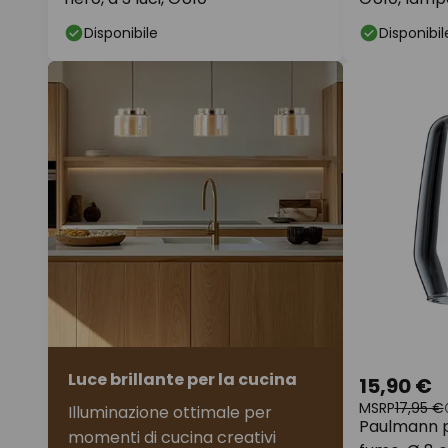
3 luci, nero
Disponibile
Disponibil
Luce brillante per la cucina
15,90 €
MSRP
17,95 €
Illuminazione ottimale per
Paulmann p
momenti di cucina creativi