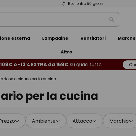
Resi entro 50 giorni
Ricerca
zione esterna
Lampadine
Ventilatori
Marche
Altro
109€ o -13% EXTRA da 159€
su quasi tutto
Cod
nazione a binario per la cucina
ario per la cucina
Prezzo
Ambiente
Attacco
Marchio