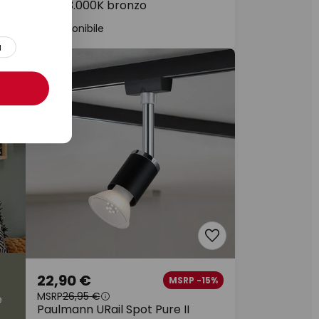
3,5W 3.000K bronzo
Disponibile
a
22,90 €
MSRP -15%
MSRP
26,95 €
e
Paulmann URail Spot Pure II