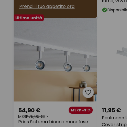
fumo, Ø 8 
Prendi il tuo appetito ora
Disponibil
Ultime unità
54,90 €
11,95 €
MSRP -31%
MSRP
79,90 €
Paulmann U
Prios Sistema binario monofase
Cover strip