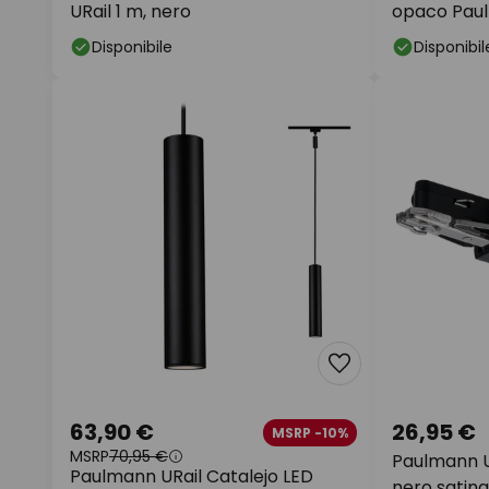
URail 1 m, nero
opaco Pau
Disponibile
Disponibil
63,90 €
26,95 €
MSRP -10%
MSRP
70,95 €
Paulmann UR
Paulmann URail Catalejo LED
nero satin