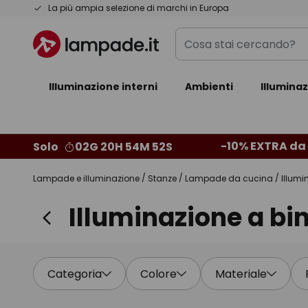
Salta
La più ampia selezione di marchi in Europa
al
Cosa
contenuto
stai
cercando?
Illuminazione interni
Ambienti
Illumina
-10% EXTRA da 
Solo
02G 20H 54M 51S
Lampade e illuminazione
Stanze
Lampade da cucina
Illumi
Illuminazione a bin
Categoria
Colore
Materiale