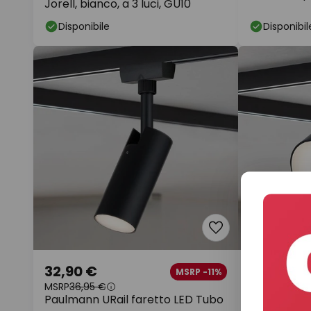
Jorell, bianco, a 3 luci, GU10
Disponibile
Disponibil
32,90 €
45,90 €
MSRP -11%
MSRP
36,95 €
MSRP
50,95 €
Paulmann URail faretto LED Tubo
Paulmann U