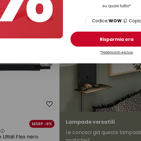
000 K
nero, dimmerabile
su quasi tutto*
e
Disponibile
Codice:
WOW
Copi
Risparmia ora
*Fabbricanti esclusi
Lampade versatili
MSRP -8%
€
Le conosci già queste lampad
URail Flex nero
pratiche?