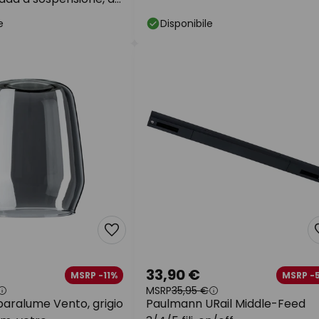
e
Disponibile
33,90 €
MSRP -11%
MSRP -
MSRP
35,95 €
aralume Vento, grigio
Paulmann URail Middle-Feed