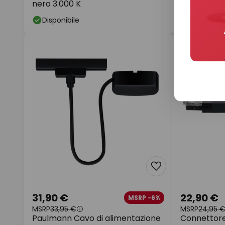
nero 3.000 K
dimming 4.
Disponibile
Disponibil
31,90 €
22,90 €
MSRP -6%
MSRP
33,95 €
MSRP
24,95 
Paulmann Cavo di alimentazione
Connettore 