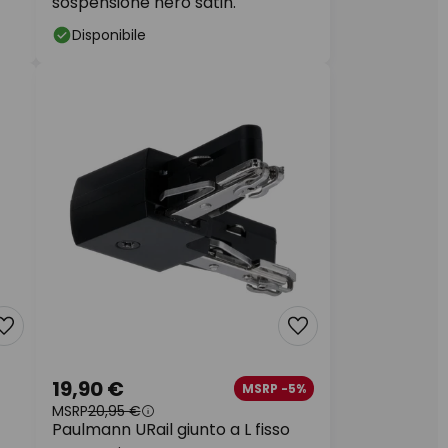
sospensione nero satin.
Disponibile
19,90 €
MSRP -5%
MSRP
20,95 €
Paulmann URail giunto a L fisso