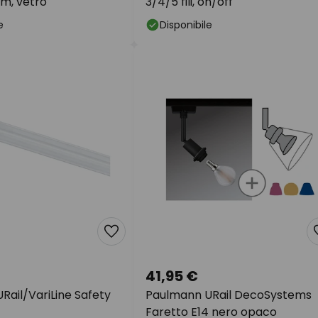
cm, vetro
3/4/5 fili, on/off
e
Disponibile
41,95 €
Rail/VariLine Safety
Paulmann URail DecoSystems
Faretto E14 nero opaco