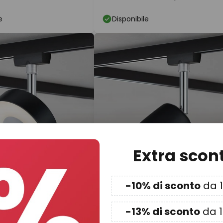
e
Disponibile
Extra scon
-10% di sconto
da 
25,90 €
MSRP -10%
MSRP -2
MSRP
35,95 €
-13% di sconto
da 
Rail Spot Circle nero
Paulmann URail spot Cover GU