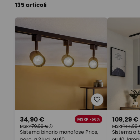
135 articoli
34,90 €
109,29 €
MSRP -56%
MSRP
79,90 €
MSRP
144,90 
Sistema binario monofase Prios,
Sistema a b
nero, a 3 luci, GU10
GU10, lamp