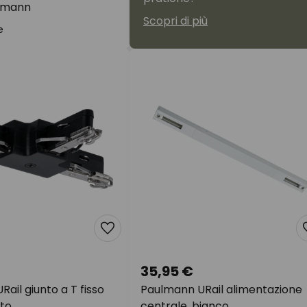
lmann
Scopri di più
e
35,95 €
ail giunto a T fisso
Paulmann URail alimentazione
ato
centrale, bianco