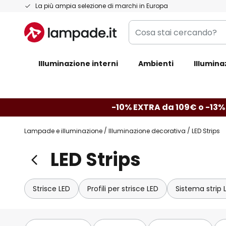
Salta
La più ampia selezione di marchi in Europa
al
Cosa
contenuto
stai
cercando?
Illuminazione interni
Ambienti
Illumina
-10% EXTRA da 109€ o -13%
Lampade e illuminazione
Illuminazione decorativa
LED Strips
LED Strips
Strisce LED
Profili per strisce LED
Sistema strip 