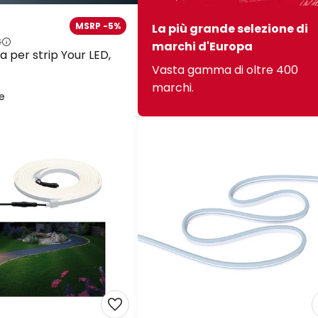
MSRP -5%
La più grande selezione di
€
marchi d'Europa
ta per strip Your LED,
Vasta gamma di oltre 400
marchi.
le