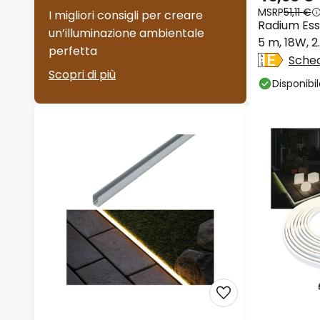
MSRP
51,11 €
I migliori consigli per creare
Radium Ess
un’illuminazione ambientale
5 m, 18W, 
perfetta
Sched
Scopri di più
Disponibi