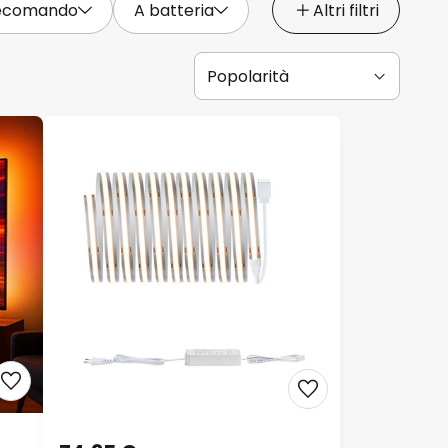
lecomando
A batteria
Altri filtri