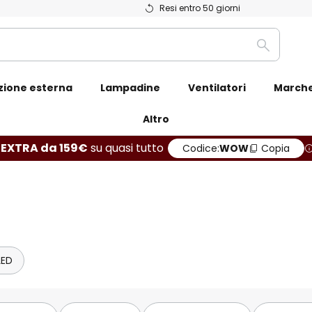
Resi entro 50 giorni
Ricerca
zione esterna
Lampadine
Ventilatori
March
Altro
 EXTRA da 159€
su quasi tutto
Codice:
WOW
Copia
LED