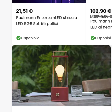
21,51 €
102,90 €
MSRP
113,00 
Paulmann EntertainLED striscia
Paulmann P
LED RGB Set 55 pollici
LED al neo
Disponibile
Disponibi