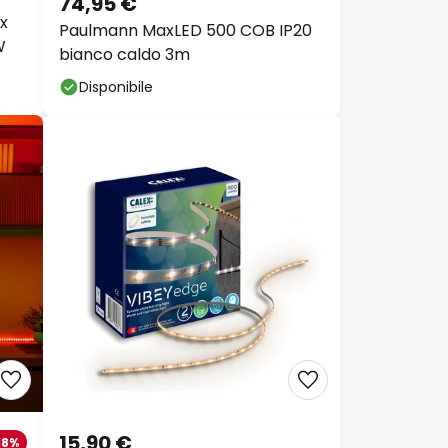
74,95 €
x
Paulmann MaxLED 500 COB IP20
W
bianco caldo 3m
Disponibile
15,90 €
18%