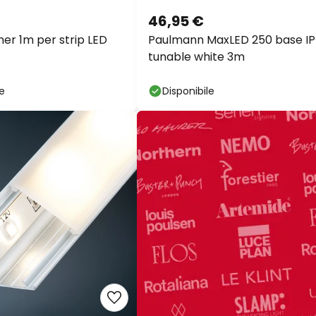
46,95 €
ner 1m per strip LED
Paulmann MaxLED 250 base I
tunable white 3m
le
Disponibile