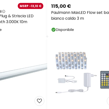
115,00 €
MSRP -13,10 €
 €
Paulmann MaxLED Flow set ba
lug & Striscia LED
bianco caldo 3 m
th 3.000K 10m
le
Disponibile