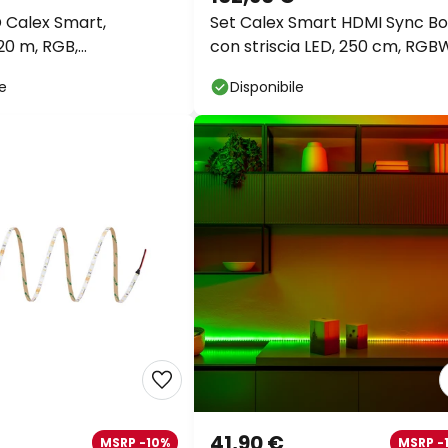
D Calex Smart,
Set Calex Smart HDMI Sync Bo
20 m, RGB,
con striscia LED, 250 cm, RGB
do CCT
le
Disponibile
41,90 €
MSRP -10%
MSRP -