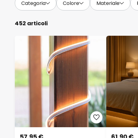
Categoria
Colore
Materiale
452 articoli
57,95 €
61,90 €