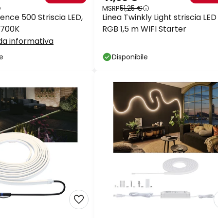
MSRP
51,25 €
ence 500 Striscia LED,
Linea Twinkly Light striscia LED
2.700K
RGB 1,5 m WIFI Starter
a informativa
le
Disponibile