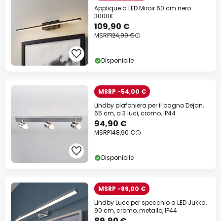
Applique a LED Miroir 60 cm nero
3000K
109,90 €
MSRP
124,90 €
Disponibile
MSRP -54,00 €
Lindby plafoniera per il bagno Dejan,
65 cm, a 3 luci, cromo, IP44
94,90 €
MSRP
148,90 €
Disponibile
MSRP -89,00 €
Lindby Luce per specchio a LED Jukka,
90 cm, cromo, metallo, IP44
89,90 €