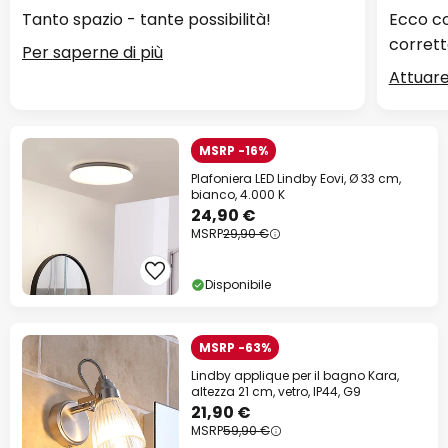
Tanto spazio - tante possibilità!
Ecco co
corrett
Per saperne di più
Attuare
MSRP -16%
Plafoniera LED Lindby Eovi, Ø 33 cm,
bianco, 4.000 K
24,90 €
MSRP
29,90 €
Disponibile
MSRP -63%
Lindby applique per il bagno Kara,
altezza 21 cm, vetro, IP44, G9
21,90 €
MSRP
59,90 €