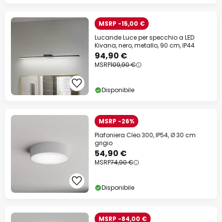
MSRP -15,00 €
Lucande Luce per specchio a LED
Kivana, nero, metallo, 90 cm, IP44
94,90 €
MSRP
109,90 €
Disponibile
MSRP -26%
Plafoniera Cleo 300, IP54, Ø 30 cm
grigio
54,90 €
MSRP
74,90 €
Disponibile
MSRP -84,00 €