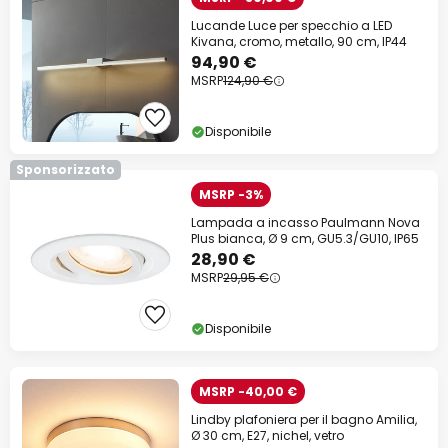
Lucande Luce per specchio a LED
Kivana, cromo, metallo, 90 cm, IP44
94,90 €
MSRP
124,90 €
Disponibile
Sponsorizzato
MSRP -3%
Lampada a incasso Paulmann Nova
Plus bianca, Ø 9 cm, GU5.3/GU10, IP65
28,90 €
MSRP
29,95 €
Disponibile
MSRP -40,00 €
Lindby plafoniera per il bagno Amilia,
Ø 30 cm, E27, nichel, vetro