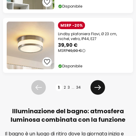
Disponibile
MSRP -20%
Lindby plafoniera Flavi, Ø 23 cm,
nichel, vetro, IP44, E27
39,90 €
MSRP
49,90 €
Disponibile
Pagina
1
2
3
...
34
Precedente
Prossimo
Illuminazione del bagno: atmosfera
luminosa combinata con la funzione
Il bagno è un luogo di ritiro dove la giornata inizia e