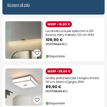
Scopri di più
MSRP -10,00 €
Lucande Luce per specchio a LED
Kivana, nero, metallo, 120 cm IP44
109,90 €
MSRP
119,90 €
Disponibile
MSRP -39,00 €
Lindby plafoniera per il bagno Eniola,
30 cm, bianco/grigio, IP44
89,90 €
MSRP
128,90 €
Disponibile