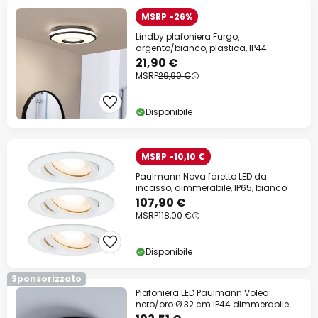
MSRP -26%
Lindby plafoniera Furgo,
argento/bianco, plastica, IP44
21,90 €
MSRP
29,90 €
Disponibile
MSRP -10,10 €
Paulmann Nova faretto LED da
incasso, dimmerabile, IP65, bianco
107,90 €
MSRP
118,00 €
Disponibile
Sponsorizzato
Plafoniera LED Paulmann Volea
nero/oro Ø 32 cm IP44 dimmerabile