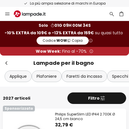
Resi entro 50 giorni
Salta
al
contenuto
rca
Solo
01G 09H 00M 32S
-10% EXTRA da 109€ o -13% EXTRA da 159€
su quasi tutto
Codice:
WOW
Copia
Wow Week:
Fino al -70%
Lampade per il bagno
Applique
Plafoniere
Faretti da incasso
Specchi
2027 articoli
Filtro
Sponsorizzato
Philips SuperSlim LED IP44 2.700K Ø
24,5 cm bianco
32,79 €