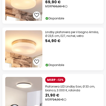
69,90 €
MSRP
109,90 €
Disponibile
Lindby plafoniera per il bagno Amilia,
Ø 23,5 cm, E27, nichel, vetro
54,90 €
Disponibile
MSRP -12%
Plafoniera LED Lindby Eovi, Ø 33 cm,
bianco, 3.000 K, rotonda
21,90 €
MSRP
24,90 €