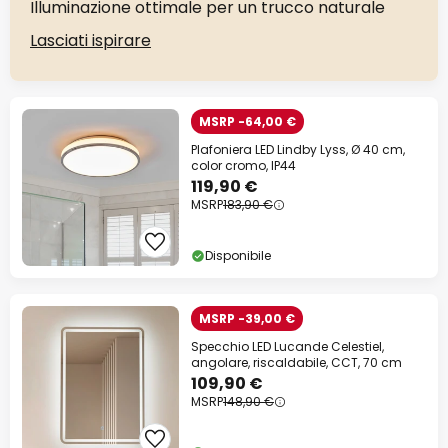
Illuminazione ottimale per un trucco naturale
Lasciati ispirare
MSRP -64,00 €
Plafoniera LED Lindby Lyss, Ø 40 cm,
color cromo, IP44
119,90 €
MSRP
183,90 €
Disponibile
MSRP -39,00 €
Specchio LED Lucande Celestiel,
angolare, riscaldabile, CCT, 70 cm
109,90 €
MSRP
148,90 €