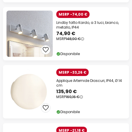
MSRP -74,00 €
Lindby fatto Kardo, a 3 luci, bianco,
metallo, IP44
74,90 €
MSRP
148,90 €
Disponibile
MSRP -33,26 €
Applique Artemide Dioscuri, IP44, Ø 14
cm
135,90 €
MSRP
169,16 €
Disponibile
MSRP -21,18 €