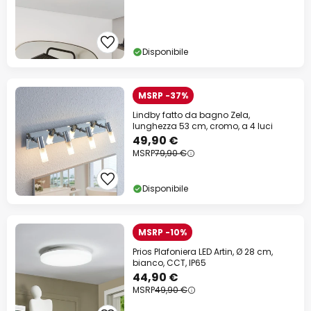
Disponibile
MSRP -37%
Lindby fatto da bagno Zela,
lunghezza 53 cm, cromo, a 4 luci
49,90 €
MSRP
79,90 €
Disponibile
MSRP -10%
Prios Plafoniera LED Artin, Ø 28 cm,
bianco, CCT, IP65
44,90 €
MSRP
49,90 €