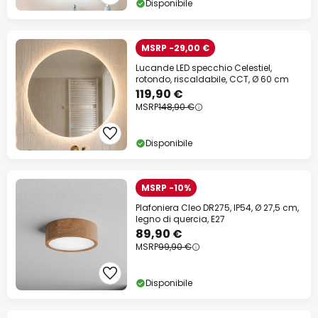
Disponibile
MSRP -29,00 €
Lucande LED specchio Celestiel,
rotondo, riscaldabile, CCT, Ø 60 cm
119,90 €
MSRP
148,90 €
Disponibile
MSRP -10%
Plafoniera Cleo DR275, IP54, Ø 27,5 cm,
legno di quercia, E27
89,90 €
MSRP
99,90 €
Disponibile