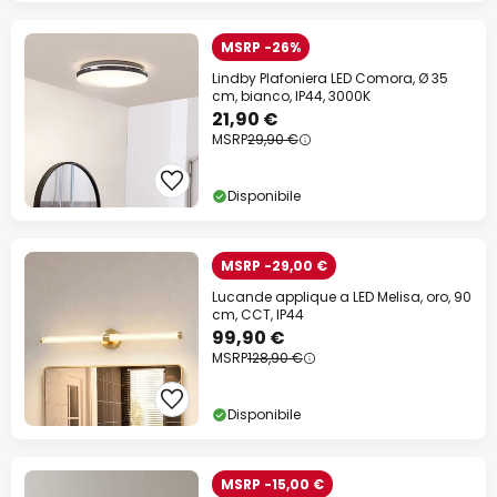
MSRP -26%
Lindby Plafoniera LED Comora, Ø 35
cm, bianco, IP44, 3000K
21,90 €
MSRP
29,90 €
Disponibile
MSRP -29,00 €
Lucande applique a LED Melisa, oro, 90
cm, CCT, IP44
99,90 €
MSRP
128,90 €
Disponibile
MSRP -15,00 €