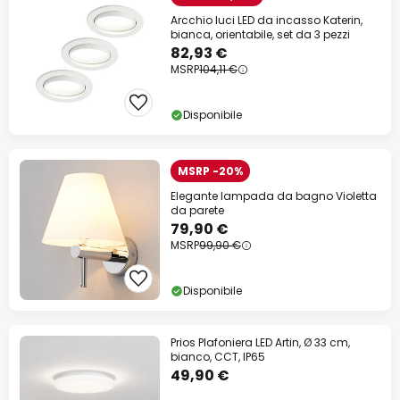
Arcchio luci LED da incasso Katerin,
bianca, orientabile, set da 3 pezzi
82,93 €
MSRP
104,11 €
Disponibile
MSRP -20%
Elegante lampada da bagno Violetta
da parete
79,90 €
MSRP
99,90 €
Disponibile
Prios Plafoniera LED Artin, Ø 33 cm,
bianco, CCT, IP65
49,90 €