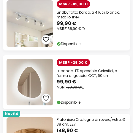
MSRP -89,00 €
Lindby fatto Kardo, a 4 luci, bianco,
metallo, IP44
99,90 €
MSRP
188,90 €
Disponibile
MSRP -29,00 €
Lucande LED specchio Celestiel, a
forma di goccia, CCT, 60 cm
99,90 €
MSRP
128,90 €
Disponibile
Novità
Plafoniera Oro, legno di rovere/vetro, Ø
38 cm, E27
148,90 €