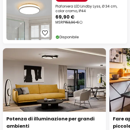
Plafoniera LED Lindby Lyss, Ø 34 cm,
color cromo, IP44
69,90 €
MSRP
153,90 €
Disponibile
Potenza di illuminazione per grandi
Fare ap
ambienti
piccol