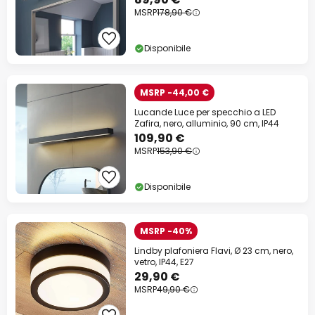
MSRP
178,90 €
Disponibile
MSRP -44,00 €
Lucande Luce per specchio a LED
Zafira, nero, alluminio, 90 cm, IP44
109,90 €
MSRP
153,90 €
Disponibile
MSRP -40%
Lindby plafoniera Flavi, Ø 23 cm, nero,
vetro, IP44, E27
29,90 €
MSRP
49,90 €