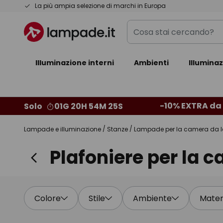
Salta
La più ampia selezione di marchi in Europa
al
Cosa
contenuto
stai
cercando?
Illuminazione interni
Ambienti
Illumina
-10% EXTRA da 
Solo
01G 20H 54M 24S
Lampade e illuminazione
Stanze
Lampade per la camera da l
Plafoniere per la c
Colore
Stile
Ambiente
Mater