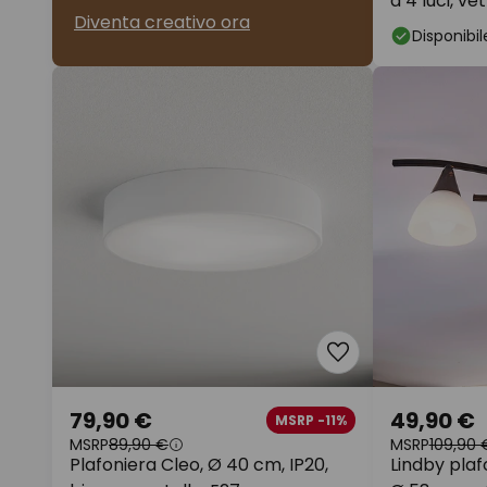
a 4 luci, vet
Diventa creativo ora
Disponibil
79,90 €
49,90 €
MSRP -11%
MSRP
89,90 €
MSRP
109,90 
Plafoniera Cleo, Ø 40 cm, IP20,
Lindby plaf