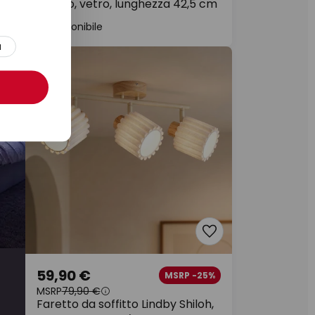
 cm
bianco, vetro, lunghezza 42,5 cm
Disponibile
a
Novità
59,90 €
MSRP -25%
MSRP
79,90 €
Faretto da soffitto Lindby Shiloh,