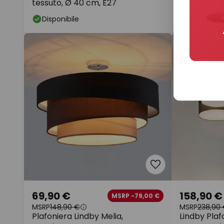
tessuto, Ø 40 cm, E27
nichel/bian
60 cm
Disponibile
Disponibil
69,90 €
158,90 €
MSRP -79,00 €
MSRP
148,90 €
MSRP
238,90
Plafoniera Lindby Melia,
Lindby Plaf