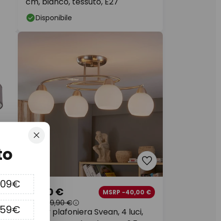
cm, bianco, tessuto, E27
Disponibile
Chiudi
to
109€
69,90 €
 €
MSRP -40,00 €
MSRP
109,90 €
159€
Lindby plafoniera Svean, 4 luci,