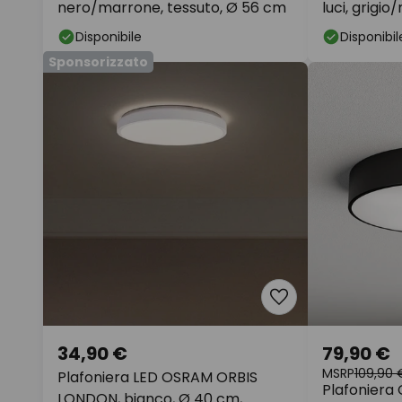
nero/marrone, tessuto, Ø 56 cm
luci, grigi
Disponibile
Disponibil
Sponsorizzato
34,90 €
79,90 €
MSRP
109,90 
Plafoniera LED OSRAM ORBIS
Plafoniera 
LONDON, bianco, Ø 40 cm,