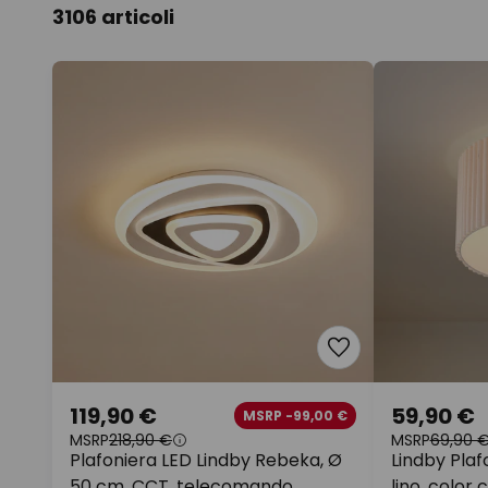
3106 articoli
119,90 €
59,90 €
MSRP -99,00 €
MSRP
218,90 €
MSRP
69,90 
Plafoniera LED Lindby Rebeka, Ø
Lindby Plaf
50 cm, CCT, telecomando
lino, color