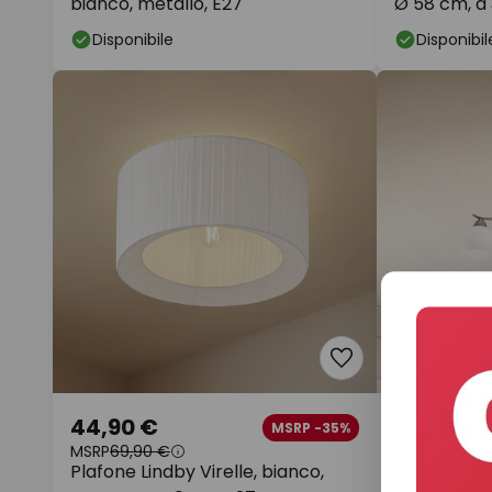
bianco, metallo, E27
Ø 58 cm, a 3
Disponibile
Disponibil
44,90 €
44,90 €
MSRP -35%
MSRP
69,90 €
MSRP
94,90 
Plafone Lindby Virelle, bianco,
Lindby Plafo