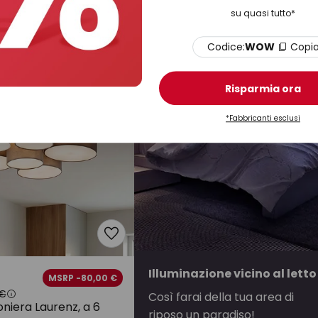
co, vetro, lunghezza
marrone/grigio, tessuto, Ø 56
su quasi tutto*
e
Disponibile
Codice:
WOW
Copi
Risparmia ora
*Fabbricanti esclusi
Illuminazione vicino al letto
MSRP -80,00 €
 €
Così farai della tua area di
oniera Laurenz, a 6
riposo un paradiso!