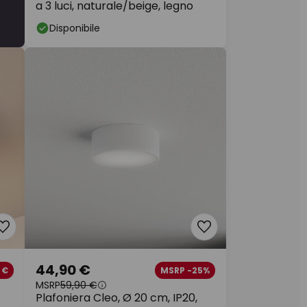
a 3 luci, naturale/beige, legno
Disponibile
44,90 €
 €
MSRP -25%
MSRP
59,90 €
Plafoniera Cleo, Ø 20 cm, IP20,