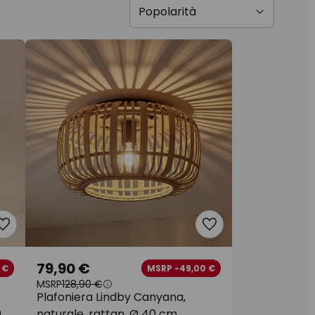
79,90 €
 €
MSRP -49,00 €
MSRP
128,90 €
Plafoniera Lindby Canyana,
0
naturale, rattan, Ø 40 cm