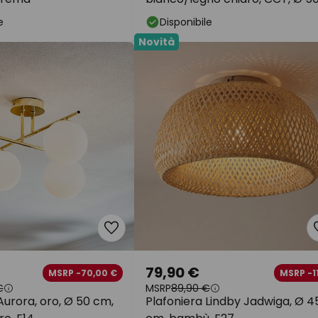
cm
e
Disponibile
Novità
79,90 €
MSRP -70,00 €
MSRP -1
€
MSRP
89,90 €
Aurora, oro, Ø 50 cm,
Plafoniera Lindby Jadwiga, Ø 4