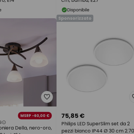
ro, E14
cm, bambù, E27
e
Disponibile
Sponsorizzato
75,85 €
MSRP -60,00 €
€
Philips LED SuperSlim set da 2
oniera Della, nero-oro,
pezzi bianco IP44 Ø 30 cm 2.7