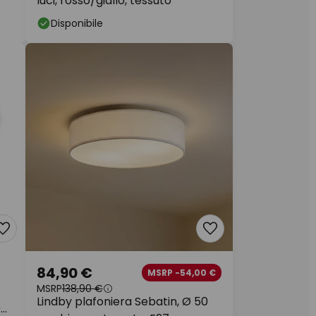
luci, rosso/giallo, tessuto
Disponibile
84,90 €
MSRP -54,00 €
MSRP
138,90 €
Lindby plafoniera Sebatin, Ø 50
00