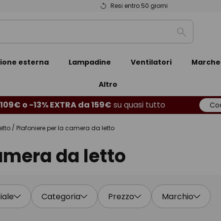
Resi entro 50 giorni
Ricerca
zione esterna
Lampadine
Ventilatori
Marche
Altro
109€ o -13% EXTRA da 159€
su quasi tutto
Cod
etto
Plafoniere per la camera da letto
amera da letto
iale
Categoria
Prezzo
Marchio