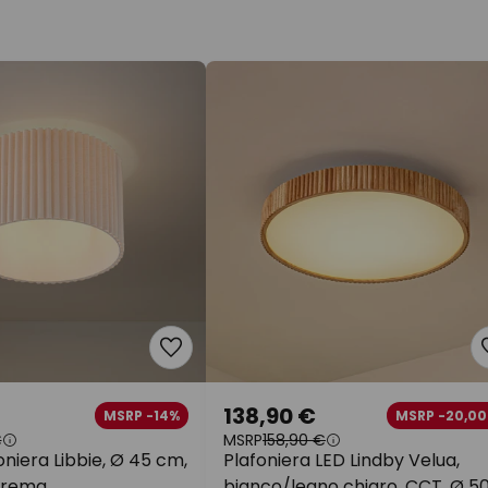
138,90 €
MSRP -14%
MSRP -20,00
€
MSRP
158,90 €
oniera Libbie, Ø 45 cm,
Plafoniera LED Lindby Velua,
 crema
bianco/legno chiaro, CCT, Ø 5