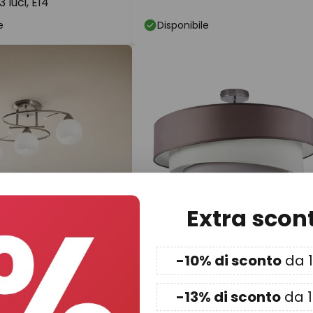
 luci, E14
K
e
Disponibile
Extra scon
-10% di sconto
da 
79,90 €
MSRP -52%
MSRP -69,00
€
MSRP
148,90 €
-13% di sconto
da 
niera Svean, a 3 luci,
Plafoniera Lindby Melia,