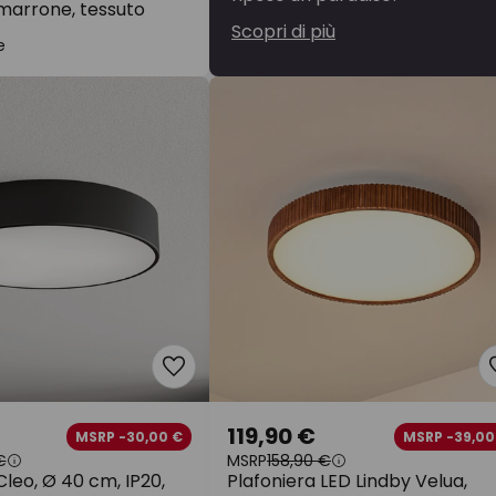
o/marrone, tessuto
Scopri di più
e
119,90 €
MSRP -30,00 €
MSRP -39,00
€
MSRP
158,90 €
Cleo, Ø 40 cm, IP20,
Plafoniera LED Lindby Velua,