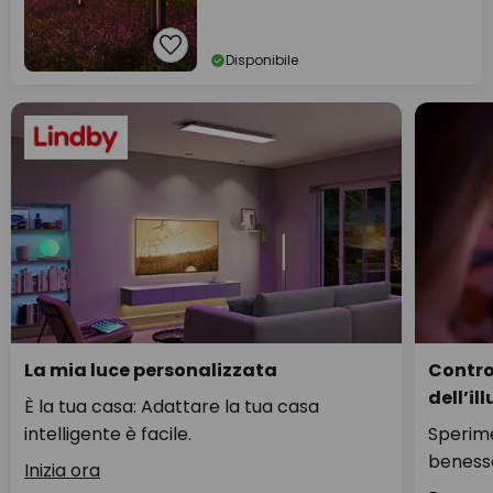
Disponibile
La mia luce personalizzata
Control
dell’i
È la tua casa: Adattare la tua casa
intelligente è facile.
Sperim
beness
Inizia ora