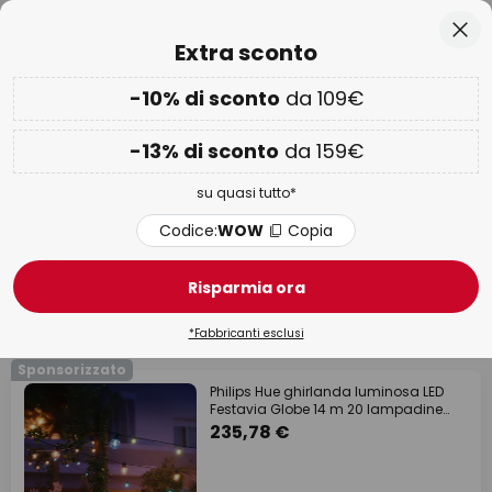
Resi entro 50 giorni
Salta
Chi
Extra sconto
al
contenuto
rca
-10% di sconto
da 109€
Solo
01G 02H 10M 00S
-10% EXTRA da 109€ o -13% EXTRA da 159€
su quasi tutto
-13% di sconto
da 159€
Codice:
WOW
Copia
su quasi tutto*
Wow Week:
Fino al -70%
Codice:
WOW
Copia
Lampade decorative smart da
esterno
Risparmia ora
48 articoli
Filtro
*Fabbricanti esclusi
Sponsorizzato
Philips Hue ghirlanda luminosa LED
Festavia Globe 14 m 20 lampadine
IP65
235,78 €