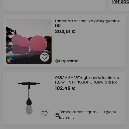
Per sap
Lampada decorativa galleggiante a
LED
204,01 €
Disponibile
OSRAM SMART+ ghirlanda luminosa
LED WiFi STRINGLIGHT, RGBW a 12 luci.
102,46 €
Tempo di consegna: 7 - 11 giorni
lavorativi