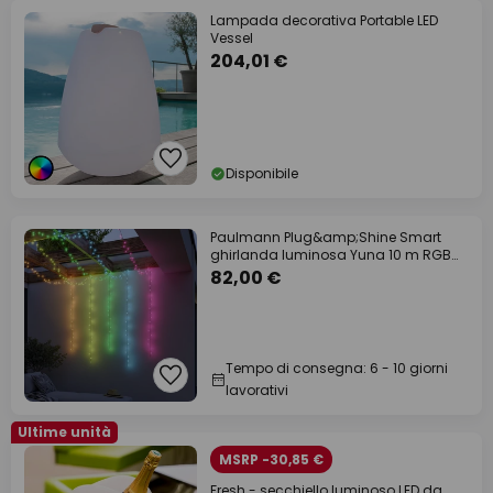
Lampada decorativa Portable LED
Vessel
204,01 €
Disponibile
Paulmann Plug&amp;Shine Smart
ghirlanda luminosa Yuna 10 m RGB
nera
82,00 €
Tempo di consegna: 6 - 10 giorni
lavorativi
Ultime unità
MSRP -30,85 €
Fresh - secchiello luminoso LED da