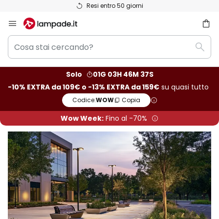
Resi entro 50 giorni
Salta
al
Cosa
contenuto
rca
Rice
stai
cercando?
Solo
01G 03H 46M 36S
-10% EXTRA da 109€ o -13% EXTRA da 159€
su quasi tutto
Codice:
WOW
Copia
Wow Week:
Fino al -70%