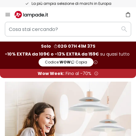
La più ampia selezione di marchi in Europa
Salta
al
Cosa
contenuto
rca
Rice
stai
cercando?
Solo
02G 07H 41M 36S
-10% EXTRA da 109€ o -13% EXTRA da 159€
su quasi tutto
Codice:
WOW
Copia
Wow Week:
Fino al -70%