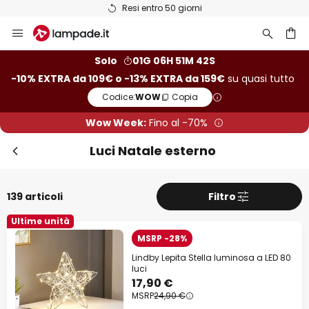
Resi entro 50 giorni
Salta
Chi
Extra sconto
al
contenuto
rca
-10% di sconto
da 109€
Solo
01G 06H 51M 40S
-10% EXTRA da 109€ o -13% EXTRA da 159€
su quasi tutto
-13% di sconto
da 159€
Codice:
WOW
Copia
su quasi tutto*
Wow Week:
Fino al -70%
Codice:
WOW
Copia
Luci Natale esterno
Risparmia ora
139 articoli
Filtro
*Fabbricanti esclusi
Ultime unità
MSRP -28%
Lindby Lepita Stella luminosa a LED 80
luci
17,90 €
MSRP
24,90 €