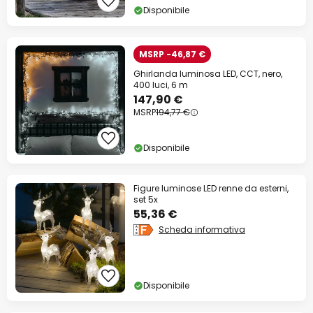
Disponibile
MSRP -46,87 €
Ghirlanda luminosa LED, CCT, nero,
400 luci, 6 m
147,90 €
MSRP
194,77 €
Disponibile
Figure luminose LED renne da esterni,
set 5x
55,36 €
Scheda informativa
Disponibile