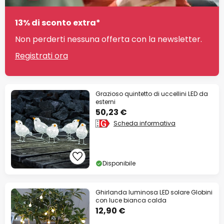
13% di sconto extra*
Non perderti nessuna offerta con la newsletter.
Registrati ora
Grazioso quintetto di uccellini LED da
esterni
50,23 €
Scheda informativa
Disponibile
Ghirlanda luminosa LED solare Globini
con luce bianca calda
12,90 €