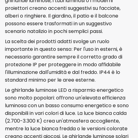
ghirlande luminose, i tubi luminosi o i moderni
proiettori creano accenti suggestivi su facciate,
alberi o ringhiere. Il giardino, il patio e il balcone
possono essere trasformati in un suggestivo
scenario natalizio in pochi semplici passi.
La scelta dei prodotti adatti svolge un ruolo
importante in questo senso: Per l'uso in esterni, è
necessario garantire sempre il corretto grado di
protezione IP per proteggere in modo affidabile
l'illuminazione dall'umidità e dal freddo. IP44 è lo
standard minimo per le aree esterne.
Le ghirlande luminose LED a risparmio energetico
sono molto popolari: offrono un'elevata efficienza
luminosa con un basso consumo energetico e sono
disponibili in vari colori di luce. La luce bianca calda
(2.700-3.300 K) crea un'atmosfera accogliente,
mentre la luce bianca fredda o le versioni colorate
creano accenti giocosi. Le ghirlande luminose solari