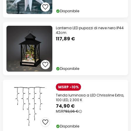
Disponibile
Lanterna LED pupazzi di neve nero IP44
42cm
117,89 €
Disponibile
MSRP -10%
Tenda luminosa a LED Chrissline Extra,
100 LED, 2.300 K
74,90 €
MSRP
83,96 €
Disponibile