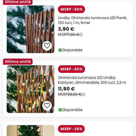
Ultime unità
MSRP -50%
Lindby Ghirlanda luminosa LED Parrik,
100 luci, 1 m, timer
3,90 €
MSRP
7,90 €
Disponibile
Ultime unità
MSRP -60%
Ghirlanda luminosa LED Lindby
Kaloyan, dimmerabile, 200 luci, 2,3 m
11,90 €
MSRP
29,90 €
Disponibile
MSRP -25%