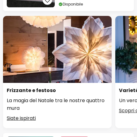
Disponibile
Frizzante e festoso
Variet
La magia del Natale tra le nostre quattro
Un vero
mura
Scopri 
Siate ispirati