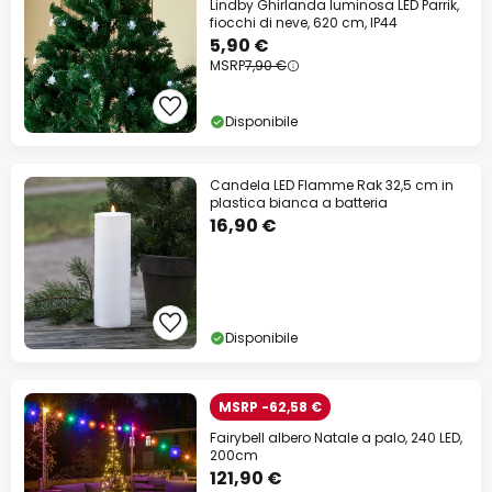
Lindby Ghirlanda luminosa LED Parrik,
fiocchi di neve, 620 cm, IP44
5,90 €
MSRP
7,90 €
Disponibile
Candela LED Flamme Rak 32,5 cm in
plastica bianca a batteria
16,90 €
Disponibile
MSRP -62,58 €
Fairybell albero Natale a palo, 240 LED,
200cm
121,90 €