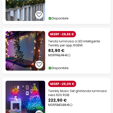
Disponibile
MSRP -28,86 €
Tenda luminosa a LED intelligente
Twinkly per app, RGBW
83,90 €
MSRP
112,76 €
Disponibile
MSRP -25,09 €
Twinkly Music Set ghirlanda luminosa
nera 600 RGB
222,90 €
MSRP
247,99 €