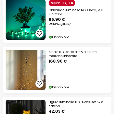
MSRP -37,11 €
Ghirlanda luminosa RGB, nera, 250
luci 20m
85,90 €
MSRP
123,01 €
Disponibile
Albero LED Isaac altezza 210cm
marrone, innevato
168,90 €
Disponibile
Figura luminosa LED Fuchs, set 5x a
catena
42,03 €