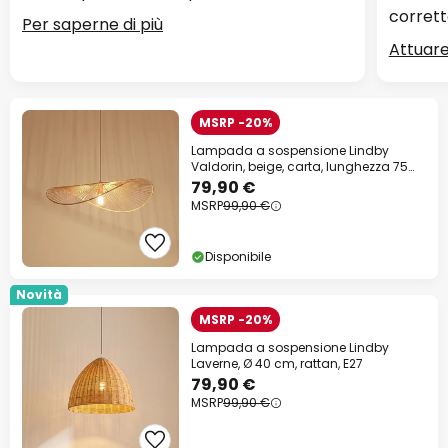
corrett
Per saperne di più
Attuare
MSRP -20%
Lampada a sospensione Lindby
Valdorin, beige, carta, lunghezza 75
cm
79,90 €
MSRP
99,90 €
Disponibile
Novità
MSRP -20%
Lampada a sospensione Lindby
Laverne, Ø 40 cm, rattan, E27
79,90 €
MSRP
99,90 €