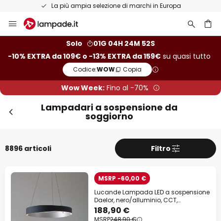
Resi entro 50 giorni
Salta
al
contenuto
rca
Solo
01G 04H 24M 50S
-10% EXTRA da 109€ o -13% EXTRA da 159€
su quasi tutto
Codice:
WOW
Copia
Wow Week:
Fino al -70%
Lampadari a sospensione da
soggiorno
8896 articoli
Filtro
MSRP -60,00 €
Lucande Lampada LED a sospensione
Daelor, nero/alluminio, CCT,
dimmerabile
188,90 €
MSRP
248,90 €