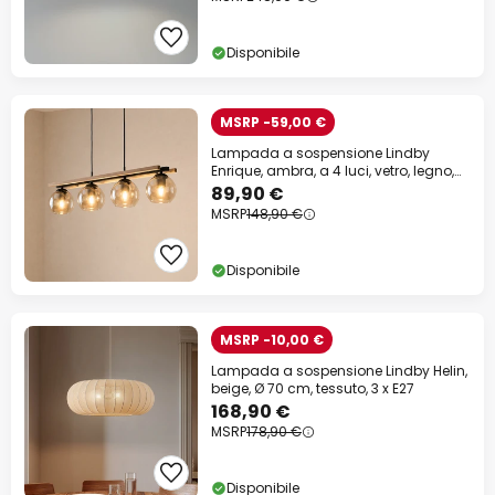
Disponibile
MSRP -59,00 €
Lampada a sospensione Lindby
Enrique, ambra, a 4 luci, vetro, legno,
E27
89,90 €
MSRP
148,90 €
Disponibile
MSRP -10,00 €
Lampada a sospensione Lindby Helin,
beige, Ø 70 cm, tessuto, 3 x E27
168,90 €
MSRP
178,90 €
Disponibile