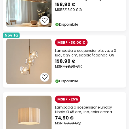
cm
158,90 €
MSRP
218,90 €
Disponibile
Novità
MSRP -30,00 €
Lampada a sospensione Lava, a 3
luci, Ø 29 cm, sabbia/cognac, G9
158,90 €
MSRP
188,90 €
Disponibile
MSRP -25%
Lampada a sospensione Lindby
Libbie, Ø 45 cm, lino, color crema
74,90 €
MSRP
99,90 €