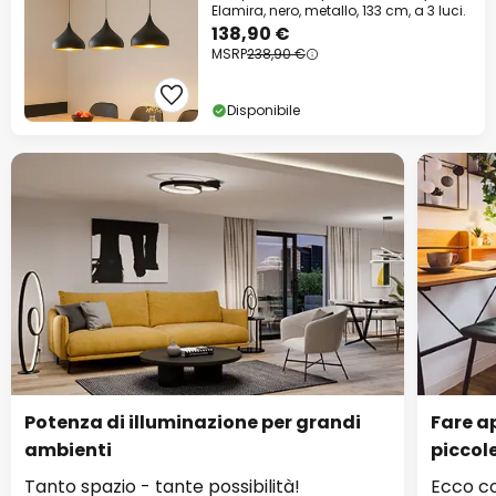
Elamira, nero, metallo, 133 cm, a 3 luci.
138,90 €
MSRP
238,90 €
Disponibile
Potenza di illuminazione per grandi
Fare ap
ambienti
piccol
Tanto spazio - tante possibilità!
Ecco co