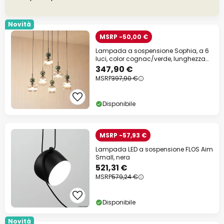
Novità
MSRP -50,00 €
Lampada a sospensione Sophia, a 6
luci, color cognac/verde, lunghezza
65 cm, E14
347,90 €
MSRP
397,90 €
Disponibile
MSRP -57,93 €
Lampada LED a sospensione FLOS Aim
Small, nera
521,31 €
MSRP
579,24 €
Disponibile
Novità