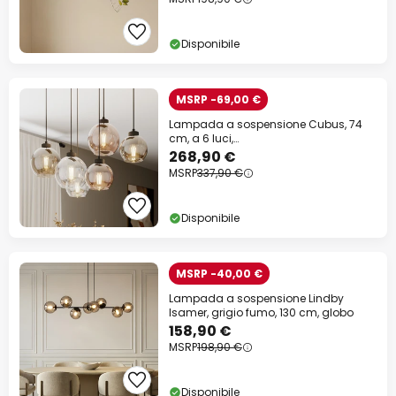
Disponibile
MSRP -69,00 €
Lampada a sospensione Cubus, 74
cm, a 6 luci,
trasparente/miele/marrone, vetro
268,90 €
MSRP
337,90 €
Disponibile
MSRP -40,00 €
Lampada a sospensione Lindby
Isamer, grigio fumo, 130 cm, globo
158,90 €
MSRP
198,90 €
Disponibile