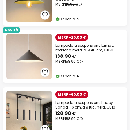
MSRP
119,90 €
Disponibile
Novità
MSRP -20,00 €
Lampada a sospensione Lume L,
marrone, metallo, Ø 40 cm, GX53
138,90 €
MSRP
158,90 €
Disponibile
MSRP -60,00 €
Lampada a sospensione Lindby
Sanad, 116 cm, a 9 luci, nera, GU10
128,90 €
MSRP
188,90 €