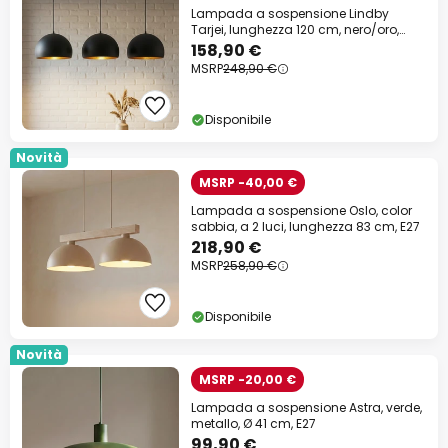
Lampada a sospensione Lindby
Tarjei, lunghezza 120 cm, nero/oro,
metallo
158,90 €
MSRP
248,90 €
Disponibile
Novità
MSRP -40,00 €
Lampada a sospensione Oslo, color
sabbia, a 2 luci, lunghezza 83 cm, E27
218,90 €
MSRP
258,90 €
Disponibile
Novità
MSRP -20,00 €
Lampada a sospensione Astra, verde,
metallo, Ø 41 cm, E27
99,90 €