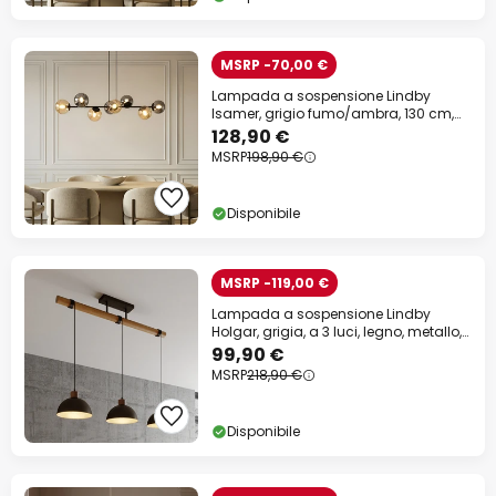
MSRP -70,00 €
Lampada a sospensione Lindby
Isamer, grigio fumo/ambra, 130 cm,
globo
128,90 €
MSRP
198,90 €
Disponibile
MSRP -119,00 €
Lampada a sospensione Lindby
Holgar, grigia, a 3 luci, legno, metallo,
E27
99,90 €
MSRP
218,90 €
Disponibile