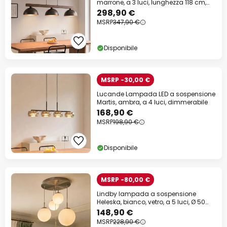
marrone, a 3 luci, lunghezza 118 cm,
E27
298,90 €
MSRP
347,90 €
Disponibile
MSRP -30,00 €
Lucande Lampada LED a sospensione
Martis, ambra, a 4 luci, dimmerabile
168,90 €
MSRP
198,90 €
Disponibile
MSRP -80,00 €
Lindby lampada a sospensione
Heleska, bianco, vetro, a 5 luci, Ø 50
cm
148,90 €
MSRP
228,90 €