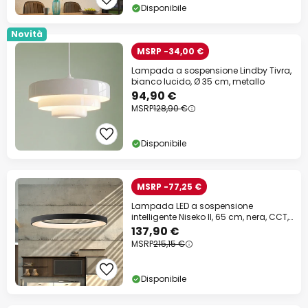
Disponibile
Novità
MSRP -34,00 €
Lampada a sospensione Lindby Tivra,
bianco lucido, Ø 35 cm, metallo
94,90 €
MSRP
128,90 €
Disponibile
MSRP -77,25 €
Lampada LED a sospensione
intelligente Niseko II, 65 cm, nera, CCT,
dimmerabile
137,90 €
MSRP
215,15 €
Disponibile