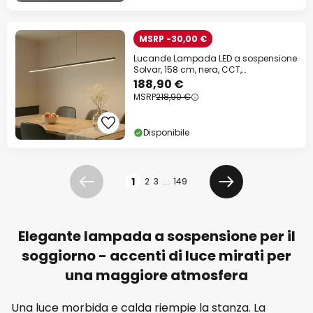
MSRP -30,00 €
Lucande Lampada LED a sospensione
Solvar, 158 cm, nera, CCT,
dimmerabile
188,90 €
MSRP
218,90 €
Disponibile
Pagina
1
2
3
...
149
Precedente
Prossimo
Elegante lampada a sospensione per il
soggiorno - accenti di luce mirati per
una maggiore atmosfera
Una luce morbida e calda riempie la stanza. La