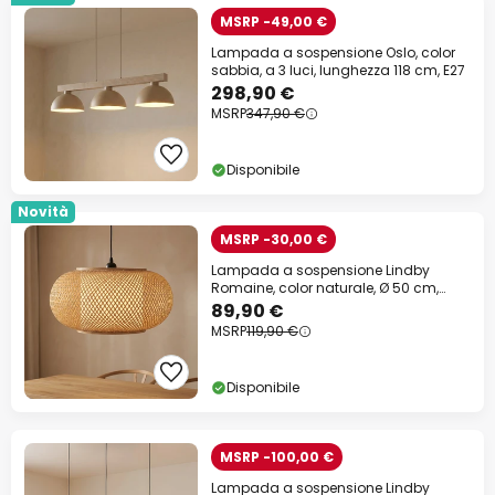
MSRP -49,00 €
Lampada a sospensione Oslo, color
sabbia, a 3 luci, lunghezza 118 cm, E27
298,90 €
MSRP
347,90 €
Disponibile
Novità
MSRP -30,00 €
Lampada a sospensione Lindby
Romaine, color naturale, Ø 50 cm,
bambù, E27
89,90 €
MSRP
119,90 €
Disponibile
MSRP -100,00 €
Lampada a sospensione Lindby