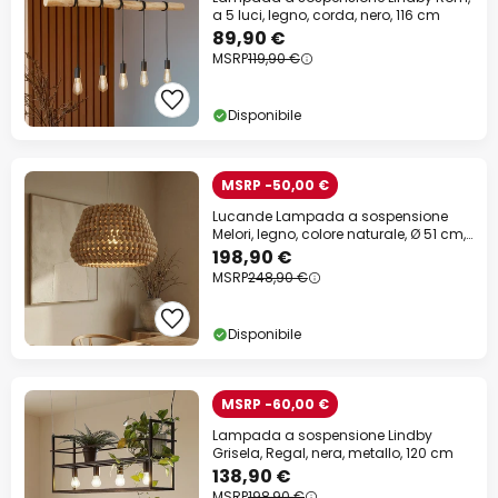
a 5 luci, legno, corda, nero, 116 cm
89,90 €
MSRP
119,90 €
Disponibile
MSRP -50,00 €
Lucande Lampada a sospensione
Melori, legno, colore naturale, Ø 51 cm,
E27
198,90 €
MSRP
248,90 €
Disponibile
MSRP -60,00 €
Lampada a sospensione Lindby
Grisela, Regal, nera, metallo, 120 cm
138,90 €
MSRP
198,90 €