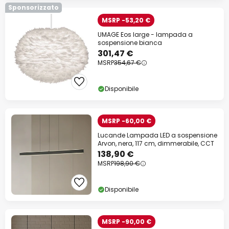
Sponsorizzato
MSRP -53,20 €
UMAGE Eos large - lampada a
sospensione bianca
301,47 €
MSRP
354,67 €
Disponibile
MSRP -60,00 €
Lucande Lampada LED a sospensione
Arvon, nera, 117 cm, dimmerabile, CCT
138,90 €
MSRP
198,90 €
Disponibile
MSRP -90,00 €