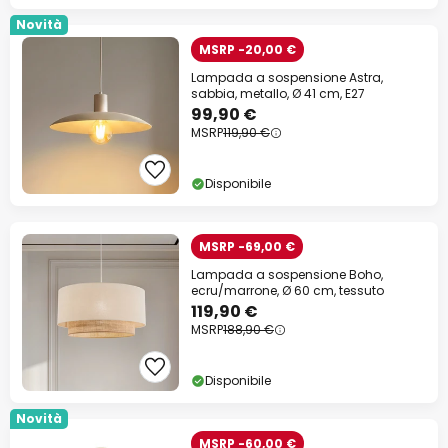
Novità
MSRP -20,00 €
Lampada a sospensione Astra,
sabbia, metallo, Ø 41 cm, E27
99,90 €
MSRP
119,90 €
Disponibile
MSRP -69,00 €
Lampada a sospensione Boho,
ecru/marrone, Ø 60 cm, tessuto
119,90 €
MSRP
188,90 €
Disponibile
Novità
MSRP -60,00 €