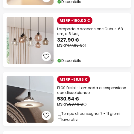
Disponibile
MSRP -150,00 €
Lampada a sospensione Cubus, 68
cm, a 8 luci,
trasparente/miele/marrone, vetro
327,90 €
MSRP
477,90 €
Disponibile
MSRP -58,95 €
FLOS Frisbi - Lampada a sospensione
con disco bianco
530,54 €
MSRP
589,49 €
Tempo di consegna: 7 - 11 giorni
lavorativi