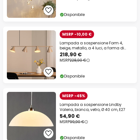
Disponibile
MSRP -10,00 €
Lampada a sospensione Form 4,
beige, metallo, a 4 luci, a forma di
cono, E27
218,90 €
MSRP
228,90 €
Disponibile
MSRP -45%
Lampada a sospensione Lindby
Valeria, bianca, vetro, Ø 40 cm, E27
54,90 €
MSRP
99,90 €
Disponibile