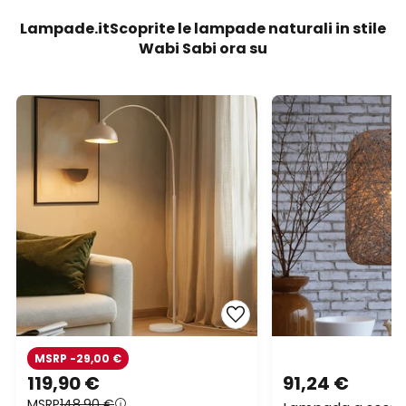
Lampade.itScoprite le lampade naturali in stile
Wabi Sabi ora su
MSRP -29,00 €
119,90 €
91,24 €
MSRP
148,90 €