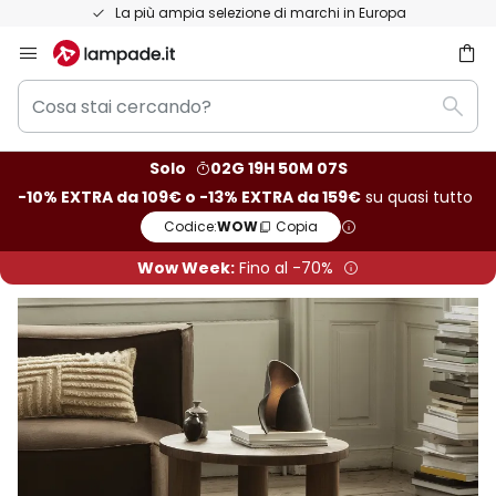
Resi entro 50 giorni
Salta
al
Cosa
contenuto
rca
Rice
stai
cercando?
Solo
02G 19H 50M 05S
-10% EXTRA da 109€ o -13% EXTRA da 159€
su quasi tutto
Codice:
WOW
Copia
Wow Week:
Fino al -70%