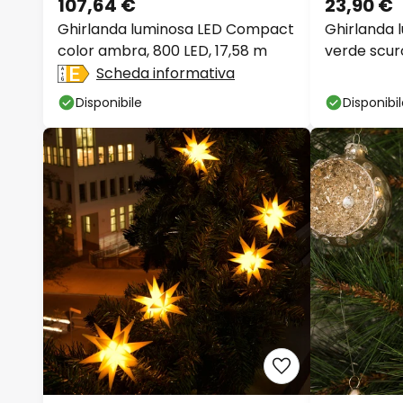
107,64 €
23,90 €
Ghirlanda luminosa LED Compact
Ghirlanda l
color ambra, 800 LED, 17,58 m
verde scuro
luci
Scheda informativa
Disponibile
Disponibi