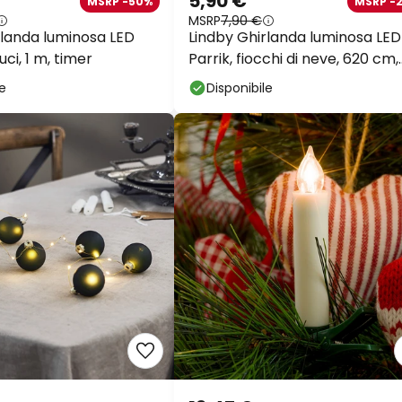
5,90 €
MSRP -50%
MSRP -
MSRP
7,90 €
rlanda luminosa LED
Lindby Ghirlanda luminosa LED
luci, 1 m, timer
Parrik, fiocchi di neve, 620 cm,
IP44
le
Disponibile