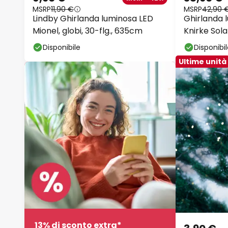
MSRP
11,90 €
MSRP
42,90 
Lindby Ghirlanda luminosa LED
Ghirlanda 
Mionel, globi, 30-flg., 635cm
Knirke Sola
Disponibile
Disponibi
Ultime unità
13% di sconto extra*