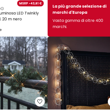
MSRP -43,61 €
La più grande selezione di
€
marchi d'Europa
luminosa LED Twinkly
l. 20 m nero
Vasta gamma di oltre 400
marchi.
le