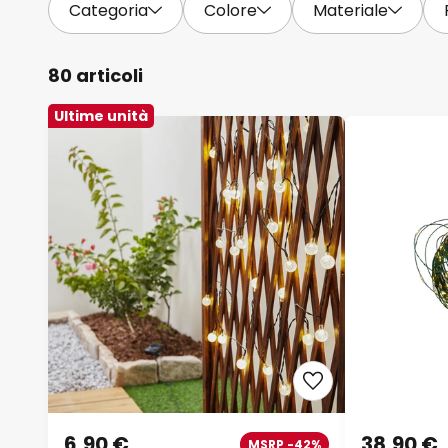
Categoria
Colore
Materiale
80 articoli
Ultime unità
6,90 €
38,90 €
MSRP -42%