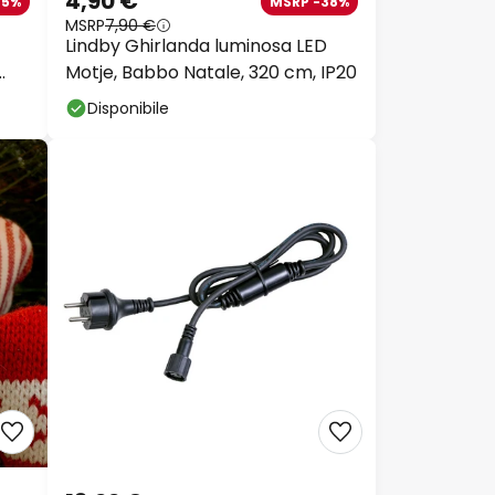
4,90 €
25%
MSRP -38%
MSRP
7,90 €
Lindby Ghirlanda luminosa LED
Motje, Babbo Natale, 320 cm, IP20
Disponibile