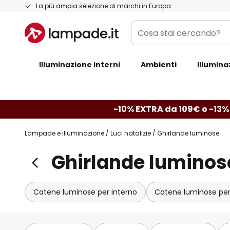
Salta
La più ampia selezione di marchi in Europa
al
Cosa
contenuto
stai
cercando?
Illuminazione interni
Ambienti
Illumina
-10% EXTRA da 109€ o -13%
Lampade e illuminazione
Luci natalizie
Ghirlande luminose
Ghirlande luminos
Catene luminose per interno
Catene luminose per