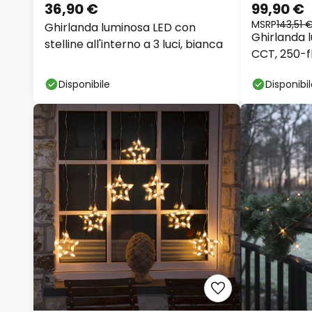
36,90 €
99,90 €
MSRP
143,51 
Ghirlanda luminosa LED con
Ghirlanda 
stelline all'interno a 3 luci, bianca
CCT, 250-f
Disponibile
Disponibi