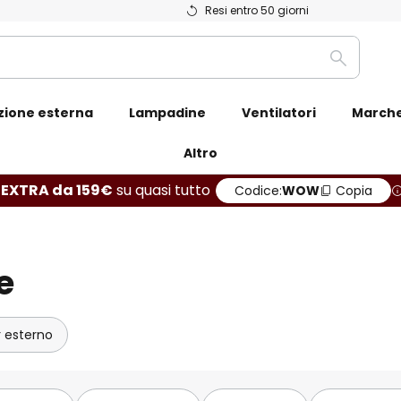
Resi entro 50 giorni
Ricerca
zione esterna
Lampadine
Ventilatori
March
Altro
 EXTRA da 159€
su quasi tutto
Codice:
WOW
Copia
e
 esterno