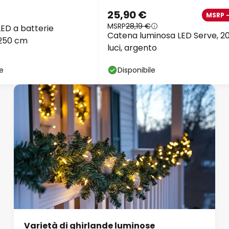
25,90 €
MSRP 
MSRP
28,19 €
LED a batterie
Catena luminosa LED Serve, 2
 250 cm
luci, argento
le
Disponibile
Varietà di ghirlande luminose