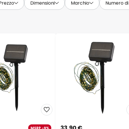
Prezzo
Dimensioni
Marchio
Numero di
33,90 €
MSRP -9%