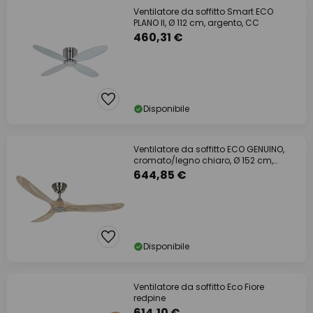
Ventilatore da soffitto Smart ECO
PLANO II, Ø 112 cm, argento, CC
460,31 €
Disponibile
Ventilatore da soffitto ECO GENUINO,
cromato/legno chiaro, Ø 152 cm,
silenzioso
644,85 €
Disponibile
Ventilatore da soffitto Eco Fiore
redpine
614,10 €