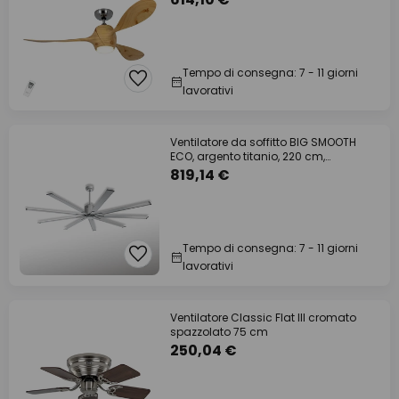
Tempo di consegna: 7 - 11 giorni
lavorativi
Ventilatore da soffitto BIG SMOOTH
ECO, argento titanio, 220 cm,
silenzioso
819,14 €
Tempo di consegna: 7 - 11 giorni
lavorativi
Ventilatore Classic Flat III cromato
spazzolato 75 cm
250,04 €