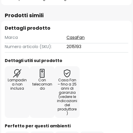
Prodotti simili
Dettagli prodotto
Marca
CasaFan
Numero articolo (SKU):
2015193
Dettagli utili sul prodotto
Lampadin
Con
Casa Fan
a non
telecoman
– fino a 25
inclusa
do
anni di
garanzia
(vedere le
indicazioni
del
produttore
)
Perfetto per questi ambienti