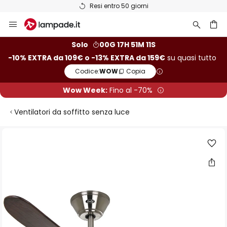
Resi entro 50 giorni
Salta
al
contenuto
rca
Solo
00G 17H 51M 11S
-10% EXTRA da 109€ o -13% EXTRA da 159€
su quasi tutto
Codice:
WOW
Copia
Wow Week:
Fino al -70%
Ventilatori da soffitto senza luce
Vai
alla
fine
della
galleria
di
immagini