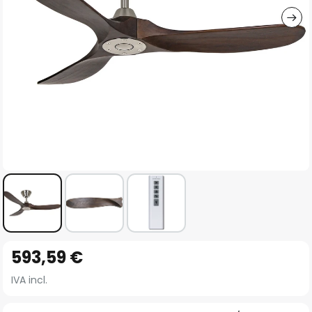
Vai
593,59 €
all'inizio
della
IVA incl.
galleria