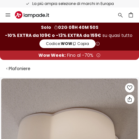
La più ampia selezione di marchi in Europa
Salta
al
contenuto
rca
Solo
02G 08H 40M 50S
-10% EXTRA da 109€ o -13% EXTRA da 159€
su quasi tutto
Codice:
WOW
Copia
Wow Week:
Fino al -70%
Plafoniere
Vai
alla
fine
della
galleria
di
immagini