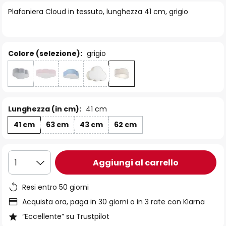
di
Plafoniera Cloud in tessuto, lunghezza 41 cm, grigio
immagini
Colore (selezione):
grigio
Lunghezza (in cm):
41 cm
41 cm
63 cm
43 cm
62 cm
Aggiungi al carrello
1
Resi entro 50 giorni
Acquista ora, paga in 30 giorni o in 3 rate con Klarna
“Eccellente” su Trustpilot