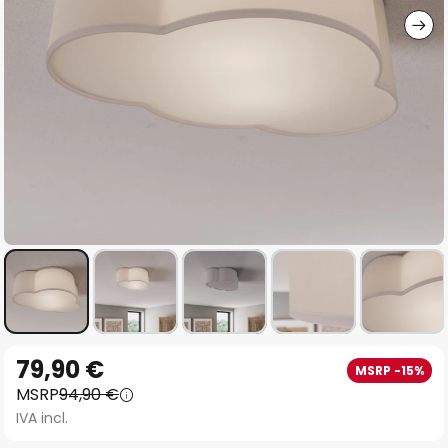
Vai
79,90 €
MSRP -15%
all'inizio
MSRP
94,90 €
della
IVA incl.
galleria