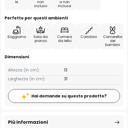
le
non
a non
incluso
inclusa
Perfetto per questi ambienti
Soggiorno
Sala da
Camera
Corridoio
Cameretta
pranzo
da letto
dei
bambini
Dimensioni
Altezza (in cm):
13
Larghezza (in cm):
31
Hai domande su questo prodotto?
Più informazioni