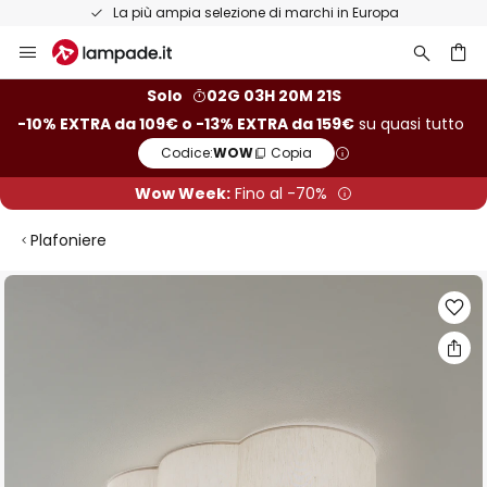
La più ampia selezione di marchi in Europa
Salta
al
contenuto
rca
Solo
02G 03H 20M 20S
-10% EXTRA da 109€ o -13% EXTRA da 159€
su quasi tutto
Codice:
WOW
Copia
Wow Week:
Fino al -70%
Plafoniere
Vai
alla
fine
della
galleria
di
immagini