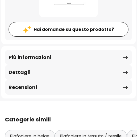
Hai domande su questo prodotto?
Più informazioni
Dettagli
Recensioni
Categorie simili
Plafoniere in beige
Plafoniere in tessuto / tessile
Pl