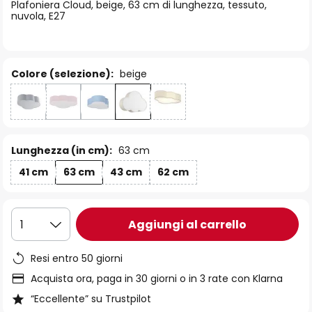
di
Plafoniera Cloud, beige, 63 cm di lunghezza, tessuto,
nuvola, E27
immagini
Colore (selezione):
beige
Lunghezza (in cm):
63 cm
41 cm
63 cm
43 cm
62 cm
Aggiungi al carrello
1
Resi entro 50 giorni
Acquista ora, paga in 30 giorni o in 3 rate con Klarna
“Eccellente” su Trustpilot