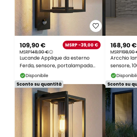
109,90 €
168,90 €
MSRP -39,00 €
MSRP
148,90 €
MSRP
198,90
Lucande Applique da esterno
Arcchio la
Ferda, sensore, portalampada
sensore, 1
inferiore antracite
Disponibile
Disponibi
Sconto su quantità
Sconto su q