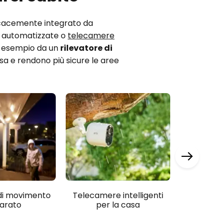
ficacemente integrato da
e automatizzate o
telecamere
ad esempio da un
rilevatore di
asa e rendono più sicure le aree
 di movimento
Telecamere intelligenti
Sistem
arato
per la casa
intellige