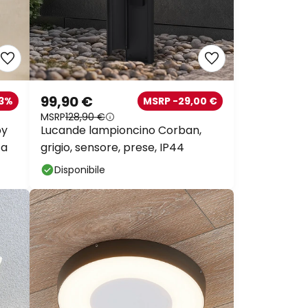
99,90 €
33%
MSRP -29,00 €
MSRP
128,90 €
by
Lucande lampioncino Corban,
ca
grigio, sensore, prese, IP44
Disponibile