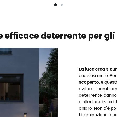
 efficace deterrente per gli
La luce crea sicu
qualsiasi muro. Pe
scoperto
, e quest
evitare. I cambiam
deterrente, danno 
e allertano i vicin
chiaro:
Non c'è pos
L'illuminazione è p