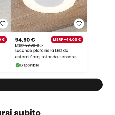
94,90 €
0 €
MSRP -44,00 €
MSRP
138,90 €
Lucande plafoniera LED da
esterni Sora, rotonda, sensore,
IP54
Disponibile
rsi subito