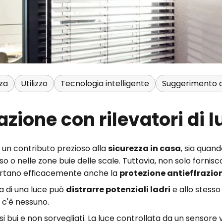
zza
Utilizzo
Tecnologia intelligente
Suggerimento d
azione con rilevatori di
 un contributo prezioso alla
sicurezza in casa
, sia quand
sso o nelle zone buie delle scale. Tuttavia, non solo forni
portano efficacemente anche la
protezione antieffrazio
a di una luce può
distrarre potenziali ladri
e allo stess
 c'è nessuno.
si bui e non sorvegliati. La luce controllata da un sensore 