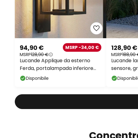
94,90 €
128,90 €
MSRP -34,00 €
MSRP
128,90 €
MSRP
188,90
Lucande Applique da esterno
Lucande la
Ferda, portalampada inferiore
sensore, gr
antracite IP44
Disponibile
Disponibi
Concentra