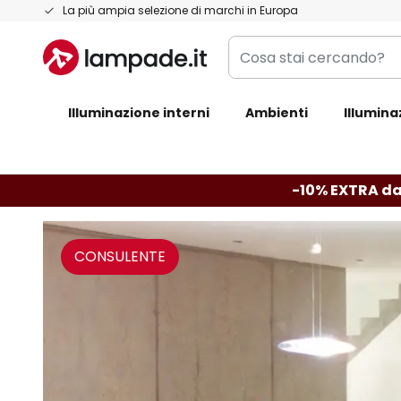
Salta
La più ampia selezione di marchi in Europa
al
Cosa
contenuto
stai
cercando?
Illuminazione interni
Ambienti
Illumina
-10% EXTRA da
CONSULENTE