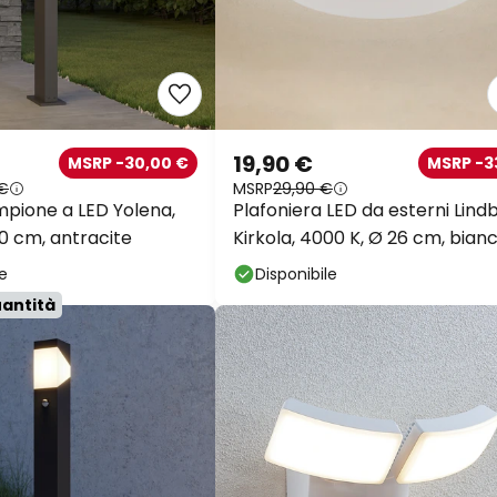
19,90 €
MSRP -30,00 €
MSRP -
 €
MSRP
29,90 €
mpione a LED Yolena,
Plafoniera LED da esterni Lind
00 cm, antracite
Kirkola, 4000 K, Ø 26 cm, bian
le
Disponibile
uantità