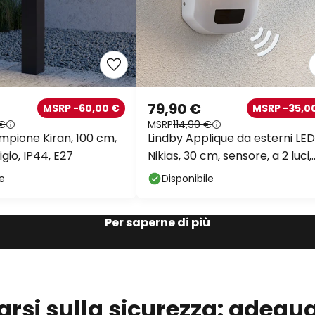
79,90 €
MSRP -60,00 €
MSRP -35,0
 €
MSRP
114,90 €
mpione Kiran, 100 cm,
Lindby Applique da esterni LED
igio, IP44, E27
Nikias, 30 cm, sensore, a 2 luci,
bianco
le
Disponibile
Per saperne di più
rsi sulla sicurezza: adegua