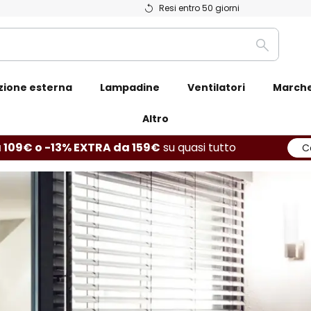
Resi entro 50 giorni
Ricerca
zione esterna
Lampadine
Ventilatori
March
Altro
 109€ o -13% EXTRA da 159€
su quasi tutto
C