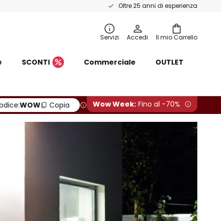
Oltre 25 anni di esperienza
Servizi
Accedi
Il mio Carrello
e
SCONTI
Commerciale
OUTLET
Wow Week:
Fino al -70%
odice:
WOW
Copia