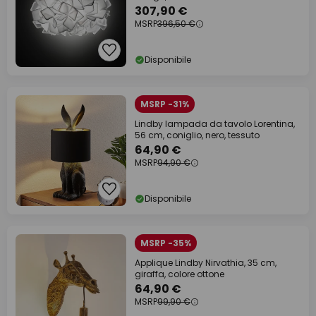
307,90 €
MSRP
396,50 €
Disponibile
MSRP -31%
Lindby lampada da tavolo Lorentina,
56 cm, coniglio, nero, tessuto
64,90 €
MSRP
94,90 €
Disponibile
MSRP -35%
Applique Lindby Nirvathia, 35 cm,
giraffa, colore ottone
64,90 €
MSRP
99,90 €