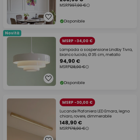
MSRP
397,90 €
Disponibile
Novità
MSRP -34,00 €
Lampada a sospensione Lindby Tivra,
bianco lucido, Ø 35 cm, metallo
94,90 €
MSRP
128,90 €
Disponibile
MSRP -30,00 €
Lucande Plafoniera LED Emara, legno
chiaro, rovere, dimmerabile
148,90 €
MSRP
178,90 €