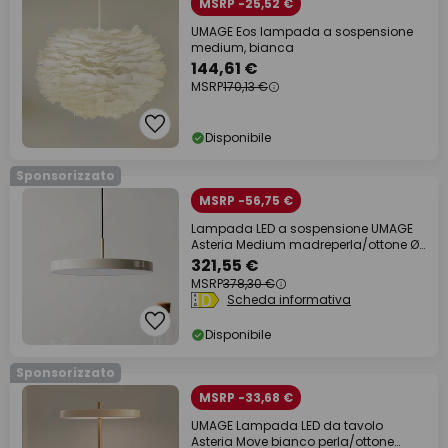
MSRP -25,52 €
UMAGE Eos lampada a sospensione
medium, bianca
144,61 €
MSRP
170,13 €
Disponibile
Sponsorizzato
MSRP -56,75 €
Lampada LED a sospensione UMAGE
Asteria Medium madreperla/ottone Ø
43 cm
321,55 €
MSRP
378,30 €
Scheda informativa
Disponibile
Sponsorizzato
MSRP -33,68 €
UMAGE Lampada LED da tavolo
Asteria Move bianco perla/ottone