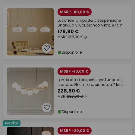
MSRP -80,00 €
Lucande lampada a sospensione
Sharvil, a 3 luci, bianco, vetro, 97cm
178,90 €
MSRP
258,90 €
Disponibile
MSRP -10,00 €
Lampada a sospensione Lucande
Isandro, 95 cm, oro, bianco, a 7 luci,
G9
228,90 €
MSRP
238,90 €
Disponibile
Novità
MSRP -20,00 €