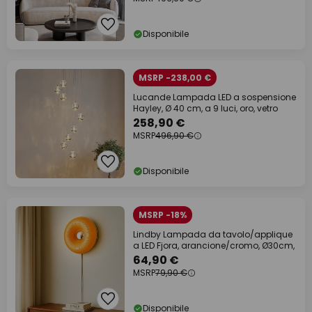
Disponibile
MSRP -238,00 €
Lucande Lampada LED a sospensione
Hayley, Ø 40 cm, a 9 luci, oro, vetro
258,90 €
MSRP
496,90 €
Disponibile
MSRP -18%
Lindby Lampada da tavolo/applique
a LED Fjora, arancione/cromo, Ø30cm,
64,90 €
MSRP
79,90 €
Disponibile