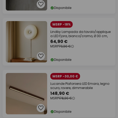
Disponibile
MSRP -18%
Lindby Lampada da tavolo/applique
a LED Fjora, bianco/cromo, Ø 30 cm,
64,90 €
MSRP
79,90 €
Disponibile
MSRP -30,00 €
Lucande Plafoniera LED Emara, legno
scuro, rovere, dimmerabile
148,90 €
MSRP
178,90 €
Disponibile