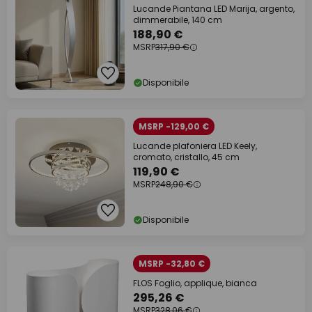
Lucande Piantana LED Marija, argento,
dimmerabile, 140 cm
188,90 €
MSRP
317,90 €
Disponibile
MSRP -129,00 €
Lucande plafoniera LED Keely,
cromato, cristallo, 45 cm
119,90 €
MSRP
248,90 €
Disponibile
MSRP -32,80 €
FLOS Foglio, applique, bianca
295,26 €
MSRP
328,06 €