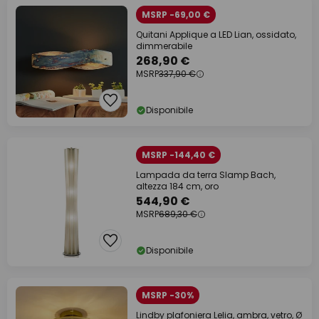
MSRP -69,00 €
Quitani Applique a LED Lian, ossidato,
dimmerabile
268,90 €
MSRP
337,90 €
Disponibile
MSRP -144,40 €
Lampada da terra Slamp Bach,
altezza 184 cm, oro
544,90 €
MSRP
689,30 €
Disponibile
MSRP -30%
Lindby plafoniera Lelia, ambra, vetro, Ø