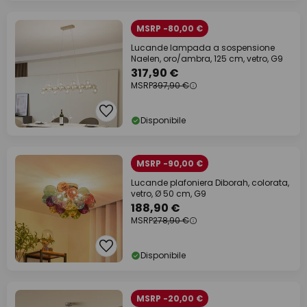
MSRP -80,00 €
Lucande lampada a sospensione
Naelen, oro/ambra, 125 cm, vetro, G9
317,90 €
MSRP
397,90 €
Disponibile
MSRP -90,00 €
Lucande plafoniera Diborah, colorata,
vetro, Ø 50 cm, G9
188,90 €
MSRP
278,90 €
Disponibile
MSRP -20,00 €