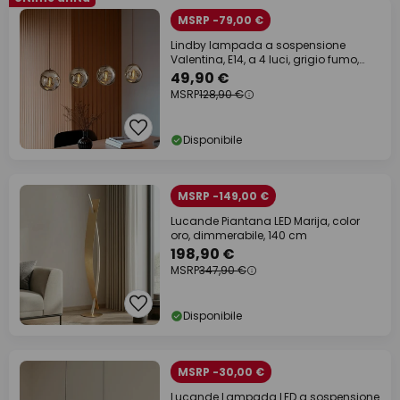
MSRP -79,00 €
Lindby lampada a sospensione
Valentina, E14, a 4 luci, grigio fumo,
vetro
49,90 €
MSRP
128,90 €
Disponibile
MSRP -149,00 €
Lucande Piantana LED Marija, color
oro, dimmerabile, 140 cm
198,90 €
MSRP
347,90 €
Disponibile
MSRP -30,00 €
Lucande Lampada LED a sospensione