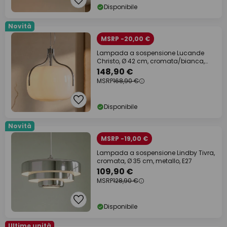
Disponibile
Novità
MSRP -20,00 €
Lampada a sospensione Lucande
Christo, Ø 42 cm, cromata/bianca,
vetro
148,90 €
MSRP
168,90 €
Disponibile
Novità
MSRP -19,00 €
Lampada a sospensione Lindby Tivra,
cromata, Ø 35 cm, metallo, E27
109,90 €
MSRP
128,90 €
Disponibile
Ultime unità