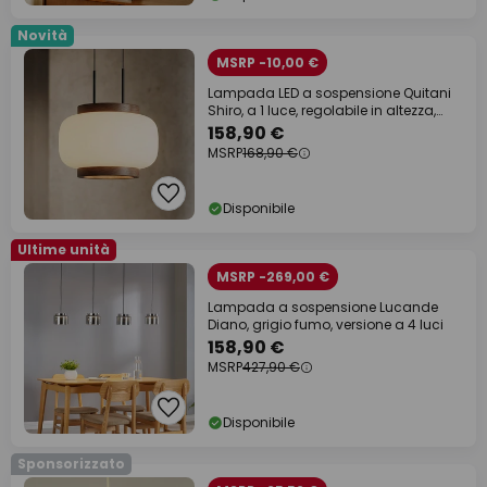
Novità
MSRP -10,00 €
Lampada LED a sospensione Quitani
Shiro, a 1 luce, regolabile in altezza,
vetro
158,90 €
MSRP
168,90 €
Disponibile
Ultime unità
MSRP -269,00 €
Lampada a sospensione Lucande
Diano, grigio fumo, versione a 4 luci
158,90 €
MSRP
427,90 €
Disponibile
Sponsorizzato