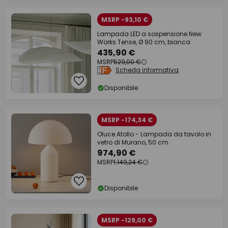
MSRP -93,10 €
Lampada LED a sospensione New
Works Tense, Ø 90 cm, bianca
435,90 €
MSRP
529,00 €
Scheda informativa
Disponibile
MSRP -174,34 €
Oluce Atollo - Lampada da tavolo in
vetro di Murano, 50 cm
974,90 €
MSRP
1.149,24 €
Disponibile
MSRP -129,00 €