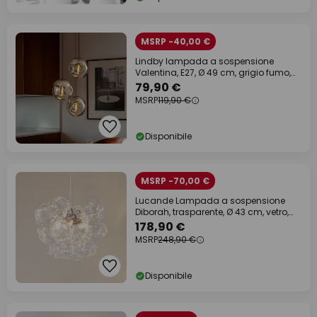
MSRP -40,00 €
Lindby lampada a sospensione
Valentina, E27, Ø 49 cm, grigio fumo,
vetro
79,90 €
MSRP
119,90 €
Disponibile
MSRP -70,00 €
Lucande Lampada a sospensione
Diborah, trasparente, Ø 43 cm, vetro,
G9
178,90 €
MSRP
248,90 €
Disponibile