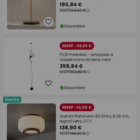
31cm
190,84 €
MSRP
224,52 €
Disponibile
MSRP -39,99 €
FLOS Parentesi - lampada a
sospensione da terra, nera
359,84 €
MSRP
399,83 €
Disponibile
Novità
MSRP -10,00 €
Quitani Plafoniera LED Shiro, Ø 28 cm,
legno/vetro, CCT
138,90 €
MSRP
148,90 €