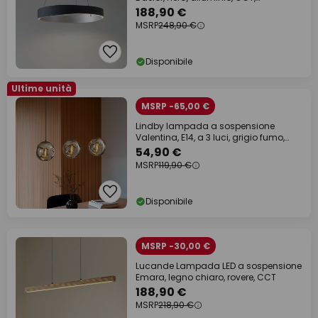
dimmerabile
188,90 €
MSRP
248,90 €
Disponibile
Ultime unità
MSRP -65,00 €
Lindby lampada a sospensione
Valentina, E14, a 3 luci, grigio fumo,
vetro
54,90 €
MSRP
119,90 €
Disponibile
MSRP -30,00 €
Lucande Lampada LED a sospensione
Emara, legno chiaro, rovere, CCT
188,90 €
MSRP
218,90 €