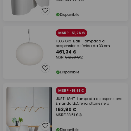
Disponibile
MSRP -51,26 €
FLOS Glo-Ball - lampada a
sospensione sferica da 33 cm
461,34 €
MSRP
512,60 €
Disponibile
MSRP -19,61 €
JUST LIGHT. Lampada a sospensione
Emanda LED, ferro, ottone nero
163,90 €
MSRP
183,51 €
Disponibile