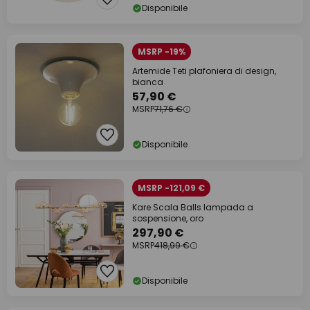
Disponibile
MSRP -19%
Artemide Teti plafoniera di design,
bianca
57,90 €
MSRP
71,76 €
Disponibile
MSRP -121,09 €
Kare Scala Balls lampada a
sospensione, oro
297,90 €
MSRP
418,99 €
Disponibile