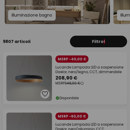
Illuminazione bagno
Illu
9807 articoli
Filtro
1
MSRP -40,00 €
Lucande Lampada LED a sospensione
Daelor, nero/legno, CCT, dimmerabile
208,90 €
MSRP
248,90 €
Disponibile
MSRP -60,00 €
Lucande Lampada LED a sospensione
Daelor, nero/alluminio, CCT,