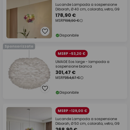
Lucande Lampada a sospensione
Diborah, Ø 40 cm, colorata, vetro, G9
178,90 €
MSRP
198,90 €
Disponibile
Sponsorizzato
MSRP -53,20 €
UMAGE Eos large - lampada a
sospensione bianca
301,47 €
MSRP
354,67 €
Disponibile
MSRP -129,00 €
Lucande Lampada a sospensione
Diborah, Ø 50 cm, colorata, vetro, G9
268,90 €