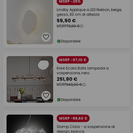
MSRP -25%
Lindby Applique a LED Nielson, beige,
gesso, 30 cm di altezza
59,90 €
MSRP
79,90 €
Disponibile
MSRP -97,10 €
Kare Scala Balls lampada a
sospensione, nero
251,90 €
MSRP
349,00 €
Disponibile
MSRP -88,60 €
Slamp Clizia - a sospensione di
design, bianca