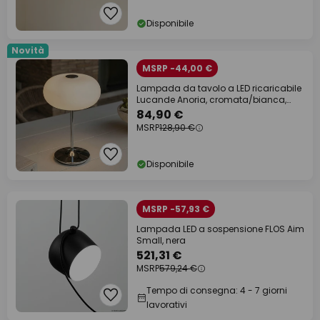
Disponibile
Novità
MSRP -44,00 €
Lampada da tavolo a LED ricaricabile
Lucande Anoria, cromata/bianca,
vetro IP44
84,90 €
MSRP
128,90 €
Disponibile
MSRP -57,93 €
Lampada LED a sospensione FLOS Aim
Small, nera
521,31 €
MSRP
579,24 €
Tempo di consegna: 4 - 7 giorni
lavorativi