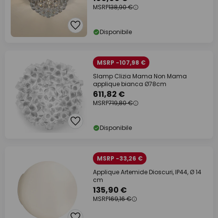
MSRP
138,90 €
Disponibile
MSRP -107,98 €
Slamp Clizia Mama Non Mama
applique bianca Ø78cm
611,82 €
MSRP
719,80 €
Disponibile
MSRP -33,26 €
Applique Artemide Dioscuri, IP44, Ø 14
cm
135,90 €
MSRP
169,16 €