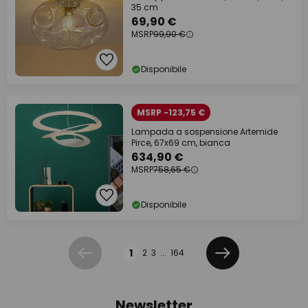
35 cm
69,90 €
MSRP
99,90 €
Disponibile
MSRP -123,75 €
Lampada a sospensione Artemide
Pirce, 67x69 cm, bianca
634,90 €
MSRP
758,65 €
Disponibile
Pagina
1
2
3
...
164
Precedente
Prossimo
Newsletter