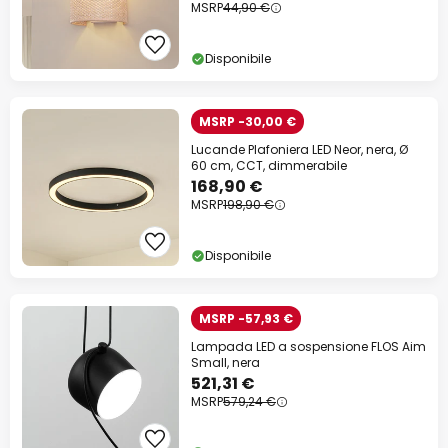
MSRP
44,90 €
Disponibile
MSRP -30,00 €
Lucande Plafoniera LED Neor, nera, Ø
60 cm, CCT, dimmerabile
168,90 €
MSRP
198,90 €
Disponibile
MSRP -57,93 €
Lampada LED a sospensione FLOS Aim
Small, nera
521,31 €
MSRP
579,24 €