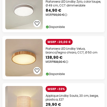
Plafoniera LED Lindby Zylo, color taupe,
Ø 49 cm, CCT dimmerabile
84,90 €
MSRP
99,90 €
Disponibile
MSRP -20,00 €
Plafoniera LED Lindby Velua,
bianco/legno chiaro, CCT, Ø 50 cm
138,90 €
MSRP
158,90 €
Disponibile
MSRP -33%
Applique Lindby Soula, 20 cm, beige,
plastica, E27
29,90 €