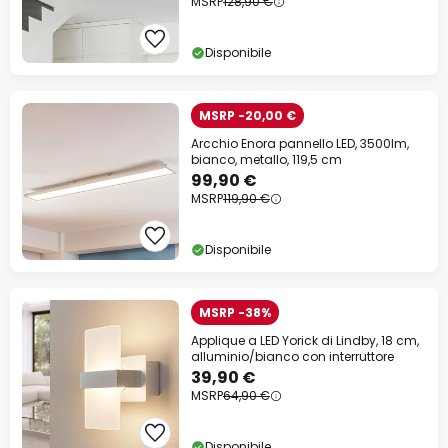
MSRP
128,90 €
Disponibile
MSRP -20,00 €
Arcchio Enora pannello LED, 3500lm,
bianco, metallo, 119,5 cm
99,90 €
MSRP
119,90 €
Disponibile
MSRP -38%
Applique a LED Yorick di Lindby, 18 cm,
alluminio/bianco con interruttore
39,90 €
MSRP
64,90 €
Disponibile