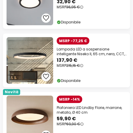
32,90 €
MSRP
36,95 €
Disponibile
MSRP -77,25 €
Lampada LED a sospensione
intelligente Niseko II, 65 cm, nera, CCT,
dimmerabile
137,90 €
MSRP
215,15 €
Disponibile
Novità
MSRP -14%
Plafoniera LED Lindby Florie, marrone,
metallo, Ø 40 cm
59,90 €
MSRP
69,90 €