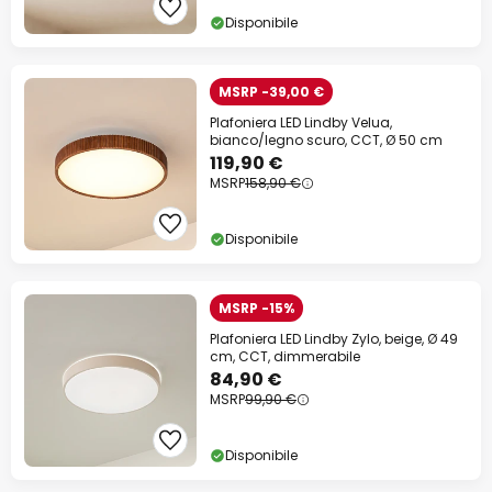
Disponibile
MSRP -39,00 €
Plafoniera LED Lindby Velua,
bianco/legno scuro, CCT, Ø 50 cm
119,90 €
MSRP
158,90 €
Disponibile
MSRP -15%
Plafoniera LED Lindby Zylo, beige, Ø 49
cm, CCT, dimmerabile
84,90 €
MSRP
99,90 €
Disponibile