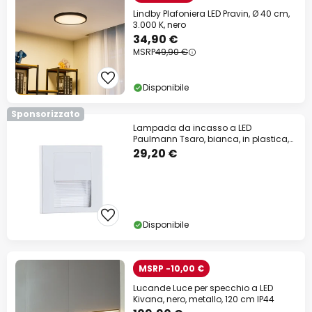
Lindby Plafoniera LED Pravin, Ø 40 cm,
3.000 K, nero
34,90 €
MSRP
49,90 €
Disponibile
Sponsorizzato
Lampada da incasso a LED
Paulmann Tsaro, bianca, in plastica,
2700 K
29,20 €
Disponibile
MSRP -10,00 €
Lucande Luce per specchio a LED
Kivana, nero, metallo, 120 cm IP44