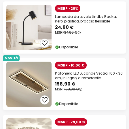
MSRP -28%
Lampada da tavolo Lindby Radka,
nero, plastica, braccio flessibile
24,90 €
MSRP
34,90 €
Disponibile
Novità
MSRP -10,00 €
Plafoniera LED Lucande Vectra, 100 x 30
cm, in legno, dimmerabile
158,90 €
MSRP
168,90 €
Disponibile
MSRP -79,00 €