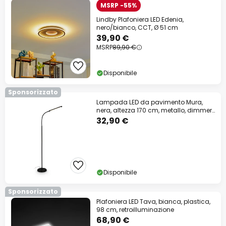
MSRP -55%
Lindby Plafoniera LED Edenia,
nero/bianco, CCT, Ø 51 cm
39,90 €
MSRP
89,90 €
Disponibile
Sponsorizzato
Lampada LED da pavimento Mura,
nera, altezza 170 cm, metallo, dimmer
touch
32,90 €
Disponibile
Sponsorizzato
Plafoniera LED Tava, bianca, plastica,
98 cm, retroilluminazione
68,90 €