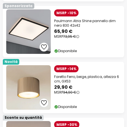
Sponsorizzato
MSRP -10%
Paulmann Atria Shine pannello dim
nero 830 42x42
65,90 €
MSRP
73,95 €
Disponibile
Novità
MSRP -14%
Faretto Ferro, beige, plastica, altezza 6
cm, GX53
29,90 €
MSRP
34,90 €
Disponibile
Sconto su quantità
MSRP -30%