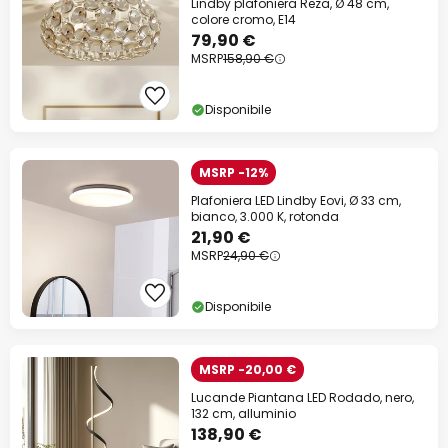
Lindby plafoniera Reza, Ø 48 cm,
colore cromo, E14
79,90 €
MSRP
158,90 €
Disponibile
MSRP -12%
Plafoniera LED Lindby Eovi, Ø 33 cm,
bianco, 3.000 K, rotonda
21,90 €
MSRP
24,90 €
Disponibile
MSRP -20,00 €
Lucande Piantana LED Rodado, nero,
132 cm, alluminio
138,90 €