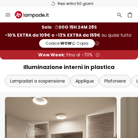
Resi entro 50 giorni
Salta
al
contenuto
rca
Solo
00G 15H 24M 27S
-10% EXTRA da 109€ o -13% EXTRA da 159€
su quasi tutto
Codice:
WOW
Copia
Wow Week:
Fino al -70%
Illuminazione interni in plastica
Lampadari a sospensione
Applique
Plafoniere
Chi
Extra sconto
-10% di sconto
da 109€