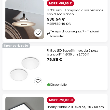
MSRP -58,95 €
FLOS Frisbi - Lampada a sospensione
con disco bianco
530,54 €
MSRP
589,49 €
Tempo di consegna: 7 - 11 giorni
lavorativi
Sponsorizzato
Philips LED SuperSlim set da 2 pezzi
bianco IP44 Ø 30 cm 2.700 K
75,85 €
Disponibile
MSRP -20,00 €
Lindby Pannello LED Nelios, 120 x 60 cm,