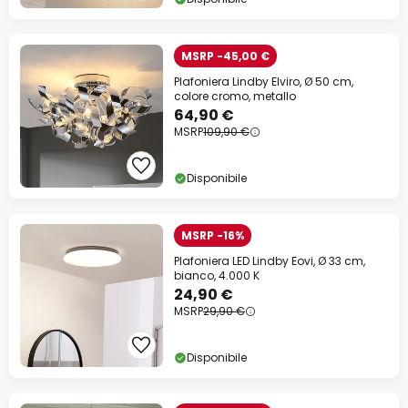
MSRP -45,00 €
Plafoniera Lindby Elviro, Ø 50 cm,
colore cromo, metallo
64,90 €
MSRP
109,90 €
Disponibile
MSRP -16%
Plafoniera LED Lindby Eovi, Ø 33 cm,
bianco, 4.000 K
24,90 €
MSRP
29,90 €
Disponibile