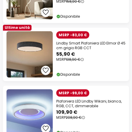
MSRP
158,90 €
Disponibile
Ultime unità
MSRP -83,00 €
Lindby Smart Plafoniera LED Elmor Ø 45
cm grigio RGB CCT
55,90 €
MSRP
138,90 €
Disponibile
MSRP -99,00 €
Plafoniera LED Lindby Wikani, bianca,
RGB, CCT, dimmerabile
109,90 €
MSRP
208,90 €