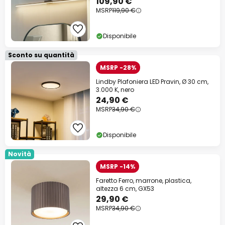
109,90 €
MSRP
119,90 €
Disponibile
Sconto su quantità
MSRP -28%
Lindby Plafoniera LED Pravin, Ø 30 cm,
3.000 K, nero
24,90 €
MSRP
34,90 €
Disponibile
Novità
MSRP -14%
Faretto Ferro, marrone, plastica,
altezza 6 cm, GX53
29,90 €
MSRP
34,90 €