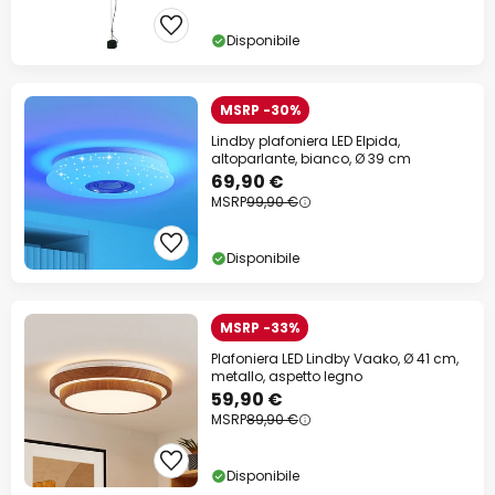
Disponibile
MSRP -30%
Lindby plafoniera LED Elpida,
altoparlante, bianco, Ø 39 cm
69,90 €
MSRP
99,90 €
Disponibile
MSRP -33%
Plafoniera LED Lindby Vaako, Ø 41 cm,
metallo, aspetto legno
59,90 €
MSRP
89,90 €
Disponibile