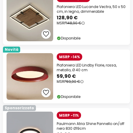
Plafoniera LED Lucande Vectra, 50 x 50
cm, in legno, dimmerabile
128,90 €
MSRP
148,90 €
Disponibile
Novità
MSRP -14%
Plafoniera LED Lindby Florie, rossa,
metallo, Ø 40 cm
59,90 €
MSRP
69,90 €
Disponibile
Sponsorizzato
MSRP -11%
Paulmann Atria Shine Pannello on/off
nero 830 Ø19cm