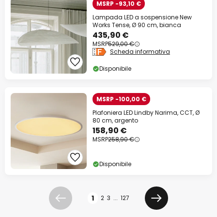
MSRP -93,10 €
Lampada LED a sospensione New
Works Tense, Ø 90 cm, bianca
435,90 €
MSRP
529,00 €
Scheda informativa
Disponibile
MSRP -100,00 €
Plafoniera LED Lindby Narima, CCT, Ø
80 cm, argento
158,90 €
MSRP
258,90 €
Disponibile
Pagina
1
2
3
...
127
Precedente
Prossimo