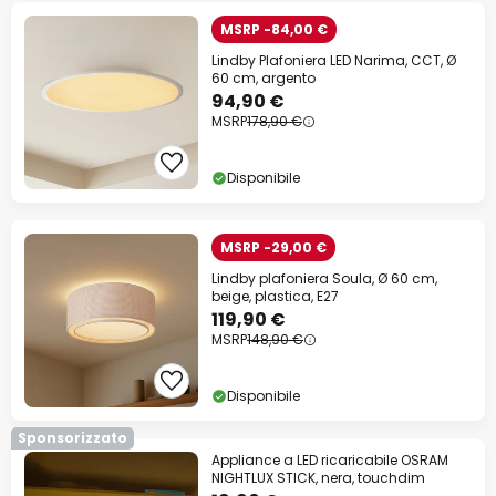
MSRP -84,00 €
Lindby Plafoniera LED Narima, CCT, Ø
60 cm, argento
94,90 €
MSRP
178,90 €
Disponibile
MSRP -29,00 €
Lindby plafoniera Soula, Ø 60 cm,
beige, plastica, E27
119,90 €
MSRP
148,90 €
Disponibile
Sponsorizzato
Appliance a LED ricaricabile OSRAM
NIGHTLUX STICK, nera, touchdim