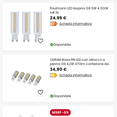
Paulmann LED bispina G9 5W 4.000K
set 3x
24,95 €
Scheda informativa
Disponibile
OSRAM Base PIN LED con attacco a
penna G9 4,2W 470lm confezione da
5
34,90 €
Scheda informativa
Disponibile
MSRP -5%