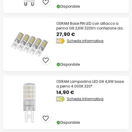
Disponibile
OSRAM Base PIN LED con attacco a
penna G9 2,6W 320lm confezione da
5
27,90 €
Scheda informativa
Disponibile
OSRAM Lampadina LED G9 4,9W base
a perno 4.000K 320°
14,90 €
Scheda informativa
Disponibile