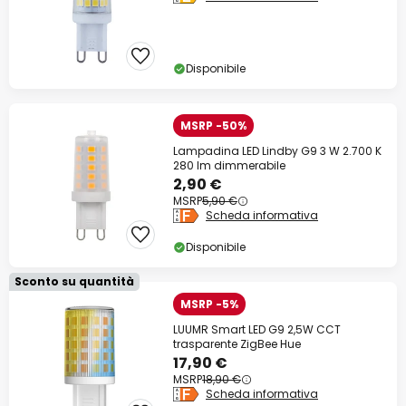
Disponibile
MSRP -50%
Lampadina LED Lindby G9 3 W 2.700 K
280 lm dimmerabile
2,90 €
MSRP
5,90 €
Scheda informativa
Disponibile
Sconto su quantità
MSRP -5%
LUUMR Smart LED G9 2,5W CCT
trasparente ZigBee Hue
17,90 €
MSRP
18,90 €
Scheda informativa