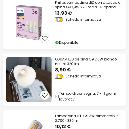
Philips Lampadina LED con attacco a
spina G9 1,9W 220lm 2700K opaca 3
pezzi
13,93 €
Scheda informativa
Disponibile
OSRAM LED bispina G9 2,6W bianco
neutro 320 lm
8,90 €
Scheda informativa
Tempo di consegna: 7 - 11 giorni
lavorativi
Lampadina LED G9 3W dimmerabile
2.700K 330lm
10,12 €