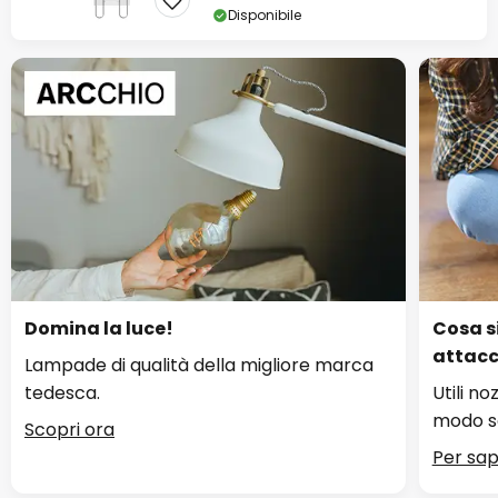
Disponibile
Domina la luce!
Cosa s
attac
Lampade di qualità della migliore marca
tedesca.
Utili no
modo s
Scopri ora
Per sap