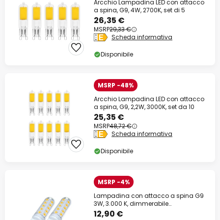
Arcchio Lampadina LED con attacco
a spina, G9, 4W, 2700K, set di 5
26,35 €
MSRP
29,33 €
Scheda informativa
Disponibile
MSRP -48%
Arcchio Lampadina LED con attacco
a spina, G9, 2,2W, 3000K, set da 10
25,35 €
MSRP
48,72 €
Scheda informativa
Disponibile
MSRP -4%
Lampadina con attacco a spina G9
3W, 3.000 K, dimmerabile
esternamente,
12,90 €