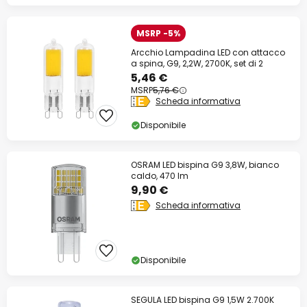
MSRP -5%
Arcchio Lampadina LED con attacco
a spina, G9, 2,2W, 2700K, set di 2
5,46 €
MSRP
5,76 €
Scheda informativa
Disponibile
OSRAM LED bispina G9 3,8W, bianco
caldo, 470 lm
9,90 €
Scheda informativa
Disponibile
SEGULA LED bispina G9 1,5W 2.700K