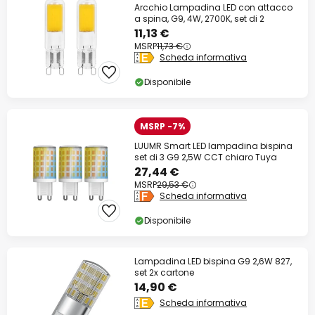
Arcchio Lampadina LED con attacco
a spina, G9, 4W, 2700K, set di 2
11,13 €
MSRP
11,73 €
Scheda informativa
Disponibile
MSRP -7%
LUUMR Smart LED lampadina bispina
set di 3 G9 2,5W CCT chiaro Tuya
27,44 €
MSRP
29,53 €
Scheda informativa
Disponibile
Lampadina LED bispina G9 2,6W 827,
set 2x cartone
14,90 €
Scheda informativa