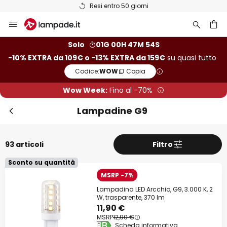
Resi entro 50 giorni
Salta
Chi
Extra sconto
al
contenuto
rca
-10% di sconto
da 109€
Solo
01G 00H 47M 53S
-10% EXTRA da 109€ o -13% EXTRA da 159€
su quasi tutto
-13% di sconto
da 159€
Codice:
WOW
Copia
su quasi tutto*
Wow Week:
Fino al -70%
Codice:
WOW
Copia
Lampadine G9
Risparmia ora
93 articoli
Filtro
*Fabbricanti esclusi
Sconto su quantità
MSRP -7%
Lampadina LED Arcchio, G9, 3.000 K, 2
W, trasparente, 370 lm
11,90 €
MSRP
12,90 €
Scheda informativa