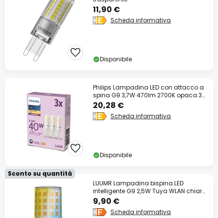
11,90 €
Scheda informativa
Disponibile
Philips Lampadina LED con attacco a
spina G9 3,7W 470lm 2700K opaca 3
pezzi
20,28 €
Scheda informativa
Disponibile
Sconto su quantità
LUUMR Lampadina bispina LED
intelligente G9 2,5W Tuya WLAN chiara
CCT
9,90 €
Scheda informativa