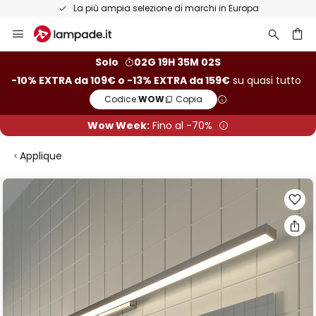
La più ampia selezione di marchi in Europa
Salta
al
contenuto
rca
Solo
02G 19H 35M 02S
-10% EXTRA da 109€ o -13% EXTRA da 159€
su quasi tutto
Codice:
WOW
Copia
Wow Week:
Fino al -70%
Applique
Vai
alla
fine
della
galleria
di
immagini