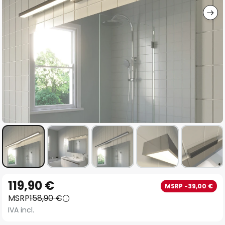
Vai
119,90 €
MSRP -39,00 €
all'inizio
MSRP
158,90 €
della
IVA incl.
galleria