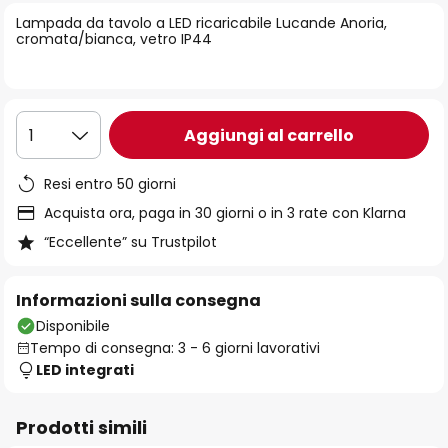
di
Lampada da tavolo a LED ricaricabile Lucande Anoria,
immagini
cromata/bianca, vetro IP44
Aggiungi al carrello
1
Resi entro 50 giorni
Acquista ora, paga in 30 giorni o in 3 rate con Klarna
“Eccellente” su Trustpilot
Informazioni sulla consegna
Disponibile
Tempo di consegna: 3 - 6 giorni lavorativi
LED integrati
Prodotti simili