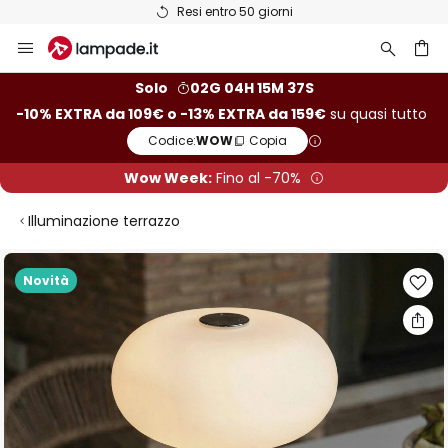
Resi entro 50 giorni
Salta
al
contenuto
rca
Solo
02G 04H 15M 36S
-10% EXTRA da 109€ o -13% EXTRA da 159€
su quasi tutto
Codice:
WOW
Copia
Wow Week:
Fino al -70%
Illuminazione terrazzo
Vai
Novità
alla
fine
della
galleria
di
immagini