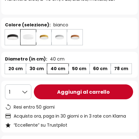
immagini
Colore (selezione):
bianco
Diametro (in cm):
40 cm
20 cm
30 cm
40 cm
50 cm
60 cm
78 cm
Aggiungi al carrello
1
Resi entro 50 giorni
Acquista ora, paga in 30 giorni o in 3 rate con Klarna
“Eccellente” su Trustpilot