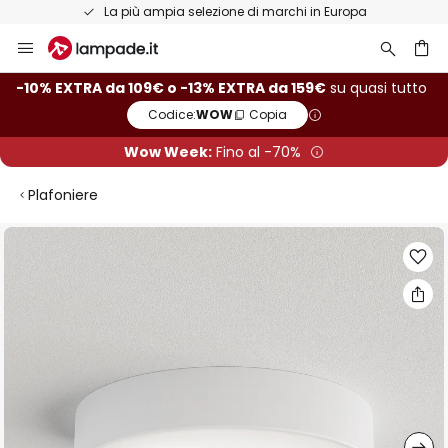
La più ampia selezione di marchi in Europa
Salta
al
contenuto
rca
-10% EXTRA da 109€ o -13% EXTRA da 159€
su quasi tutto
Codice:
WOW
Copia
Wow Week:
Fino al -70%
Plafoniere
Vai
alla
fine
della
galleria
di
immagini