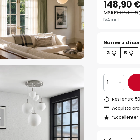
148,90 
MSRP
228,90 €
IVA incl.
Numero di sor
3
5
1
Resi entro 50
Acquista ora,
“Eccellente” 