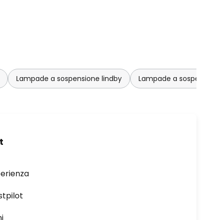
Lampade a sospensione lindby
Lampade a sospensione
t
perienza
stpilot
i