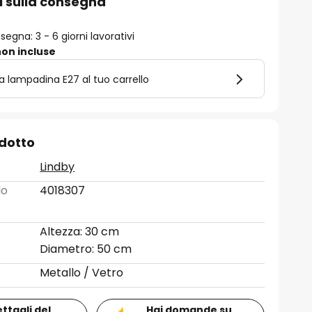
i sulla consegna
egna: 3 - 6 giorni lavorativi
on incluse
la lampadina E27 al tuo carrello
odotto
Lindby
lo
4018307
Altezza: 30 cm
Diametro: 50 cm
Metallo / Vetro
ettagli del
Hai domande su