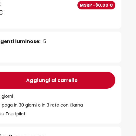
€
MSRP -80,00 €
genti luminose:
5
Aggiungi al carrello
 giorni
 paga in 30 giorni o in 3 rate con Klarna
su Trustpilot