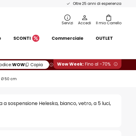
Oltre 25 anni di esperienza
Servizi
Accedi
Il mio Carrello
e
SCONTI
Commerciale
OUTLET
Wow Week:
Fino al -70%
odice:
WOW
Copia
, Ø 50 cm
a sospensione Heleska, bianco, vetro, a 5 luci,