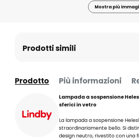
Mostra più immagi
Vai
all'inizio
della
galleria
Prodotti simili
di
immagini
Prodotto
Più informazioni
R
Lampada a sospensione Helesk
sferici in vetro
La lampada a sospensione Helesk
straordinariamente bello. Si disti
design neutro, rivestito con una fi