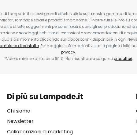
tter di Lampade.it e ricevi grandi offerte valide sulla nostra gamma di lam
ntilatori, lampade solari e prodotti smart home. E inoltre, tutte le info su co
 e altre offerte, suggerimenti personalizzati e consigli sui prodotti, nonché 
erazione e sondaggi, richieste di recensioni e raccomandazioni di acquisto
ualsiasi momento cliccando sull’apposito link disponibile in ogni Newsl
ormulario di contatto
. Per maggiori informazioni, visita la pagina della n
privacy
.
*Valore minimo dell'ordine 99 €. Non riscattabile su questi
produttori
.
Di più su Lampade.it
Chi siamo
Newsletter
Collaborazioni di marketing