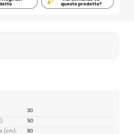
dotto
questo prodotto?
30
):
50
x (cm):
90