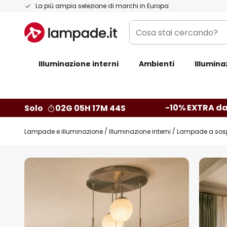
Salta
La più ampia selezione di marchi in Europa
al
Cosa
contenuto
stai
cercando?
Illuminazione interni
Ambienti
Illumina
-10% EXTRA da
Solo
02G 05H 17M 43S
Lampade e illuminazione
Illuminazione interni
Lampade a sos
Vai
alla
fine
della
galleria
di