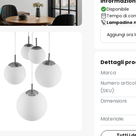
Informazion
Disponibile
Tempo di cons
Lampadine n
Aggiungi ora 
Dettagli pr
Marca
Numero artico
(SKU):
Dimensioni:
Materiale:
Tutti i d