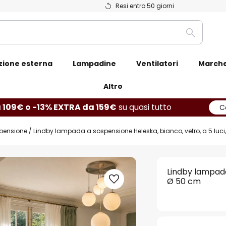
Resi entro 50 giorni
Ricerca
zione esterna
Lampadine
Ventilatori
March
Altro
 109€ o -13% EXTRA da 159€
su quasi tutto
C
pensione
Lindby lampada a sospensione Heleska, bianco, vetro, a 5 luci
Lindby lampada 
Ø 50 cm