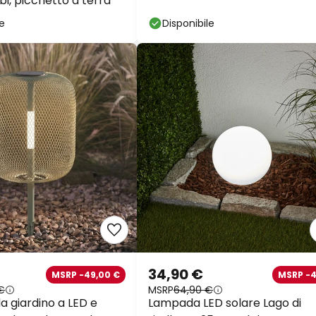
obi, picchetto a terra
le
Disponibile
34,90 €
MSRP -49,00 €
MSRP -
€
MSRP
64,90 €
 giardino a LED e
Lampada LED solare Lago di