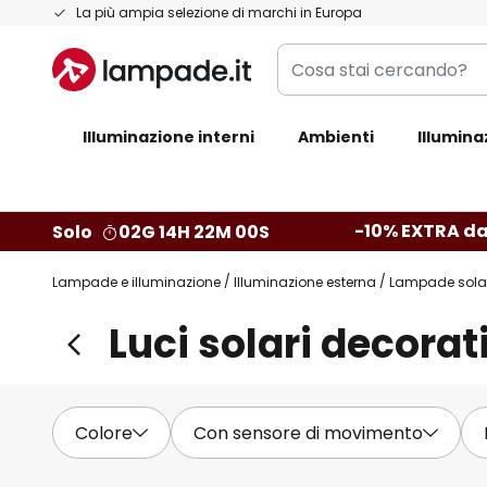
Salta
La più ampia selezione di marchi in Europa
al
Cosa
contenuto
stai
cercando?
Illuminazione interni
Ambienti
Illumina
-10% EXTRA da
Solo
02G 14H 21M 58S
Lampade e illuminazione
Illuminazione esterna
Lampade sola
Luci solari decorat
Colore
Con sensore di movimento