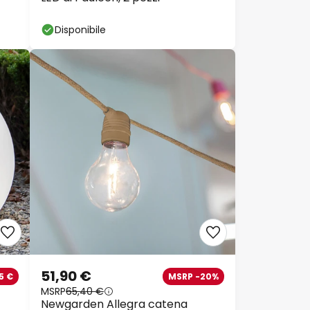
Disponibile
51,90 €
5 €
MSRP -20%
MSRP
65,40 €
Newgarden Allegra catena