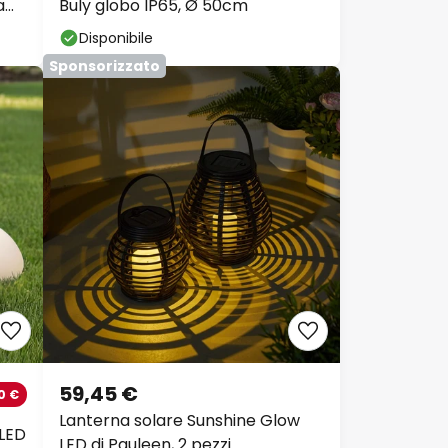
a
Buly globo IP65, Ø 50cm
Disponibile
Sponsorizzato
59,45 €
0 €
Lanterna solare Sunshine Glow
 LED
LED di Pauleen, 2 pezzi