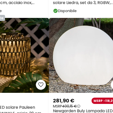
 cm, acciaio inox,
solare Liedra, set da 3, RGBW,
te
dimmerabile
le
Disponibile
to
281,90 €
MSRP -118,2
MSRP
400,15 €
D solare Pauleen
Newgarden Buly Lampada LED