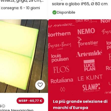
WINKLE, grigia, 29 cm,
solare a globo IP65, Ø 80 cm
consegna: 6 - 10 giorni
Disponibile
MSRP -60,77 €
La più grande selezione di
€
marchi d'Europa
olare Newgarden