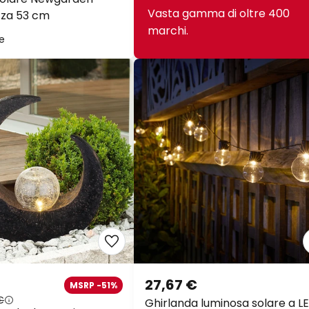
Vasta gamma di oltre 400
zza 53 cm
marchi.
le
27,67 €
MSRP -51%
€
Ghirlanda luminosa solare a L