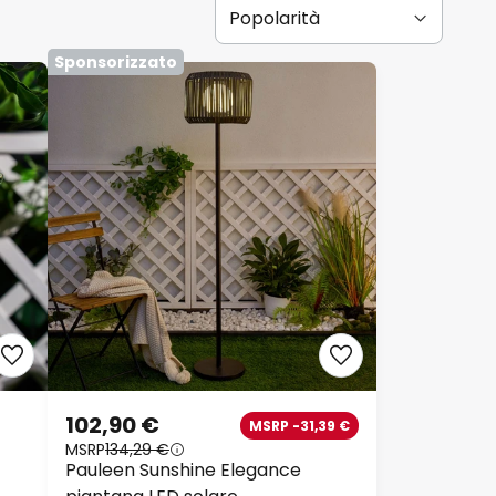
Sponsorizzato
102,90 €
MSRP -31,39 €
MSRP
134,29 €
Pauleen Sunshine Elegance