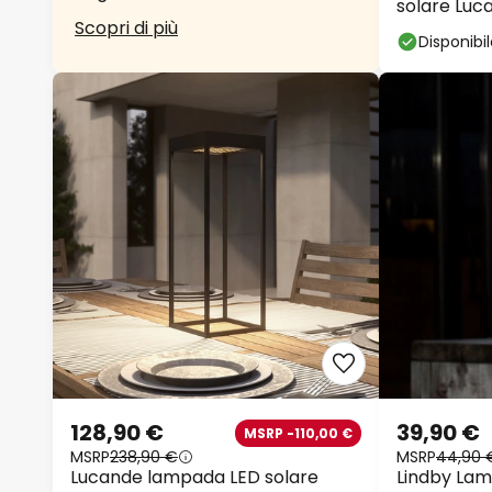
solare Luc
Scopri di più
salvia, IP65
Disponibi
128,90 €
39,90 €
MSRP -110,00 €
MSRP
238,90 €
MSRP
44,90 
Lucande lampada LED solare
Lindby Lam