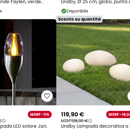
ande Faylen, verde
Lindby, Ø 25 cm, globo, punta 
terra, bianco
le
Disponibile
Sconto su quantità
119,90 €
MSRP -11%
MSRP -19,0
€
MSRP
138,90 €
pada LED solare Jari,
Lindby Lampada decorativa a