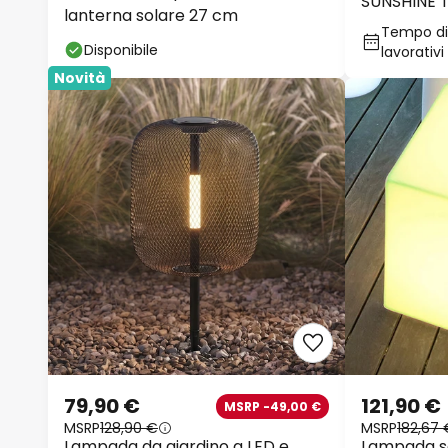
SUNSHINE T
lanterna solare 27 cm
IP44
Tempo di 
Disponibile
lavorativi
Novità
79,90 €
121,90 €
MSRP -49,00 €
MSRP
128,90 €
MSRP
182,67 
Lampada da giardino a LED e
Lampada s