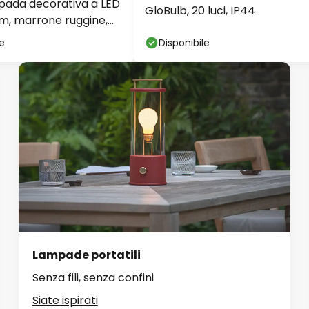
pada decorativa a LED
GloBulb, 20 luci, IP44
m, marrone ruggine,
m
le
Disponibile
Lampade portatili
Senza fili, senza confini
Siate ispirati