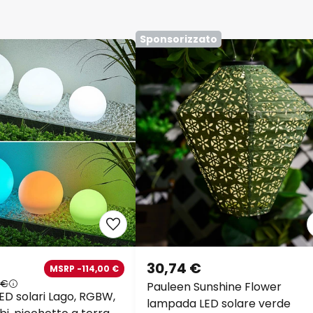
Sponsorizzato
30,74 €
MSRP -114,00 €
 €
Pauleen Sunshine Flower
D solari Lago, RGBW,
lampada LED solare verde