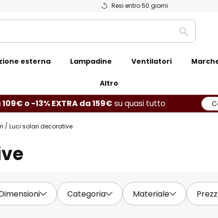
Resi entro 50 giorni
Ricerca
zione esterna
Lampadine
Ventilatori
March
Altro
 109€ o -13% EXTRA da 159€
su quasi tutto
C
ri
Luci solari decorative
ive
Dimensioni
Categoria
Materiale
Prez