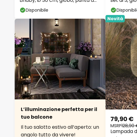
Lindby, Ø 30 cm, globo, punta a
set di 3, gl
terra, bianco
Disponibile
Disponibi
Novità
L’illuminazione perfetta per il
tuo balcone
79,90 €
MSRP
128,90 
Il tuo salotto estivo all’aperto: un
Lampada da
angolo tutto da vivere!