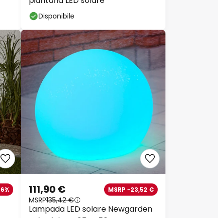
piantana LED solare
Disponibile
111,90 €
46%
MSRP -23,52 €
MSRP
135,42 €
Lampada LED solare Newgarden