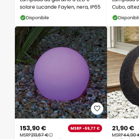
solare Lucande Faylen, nera, IP65
Cubo, alte
Disponibile
Disponibi
153,90 €
21,90 €
MSRP -59,77 €
MSRP
213,67 €
MSRP
44,90 