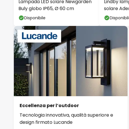
Lampada LED solare Newgarden
Lindby lam
Buly globo IP65, Ø 60 cm
solare Ade
vetro, 31 c
Disponibile
Disponibi
Eccellenza per l’outdoor
Tecnologia innovativa, qualità superiore e
design firmato Lucande