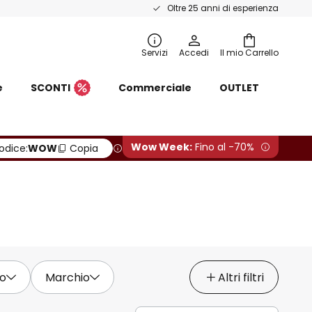
Oltre 25 anni di esperienza
Servizi
Accedi
Il mio Carrello
e
SCONTI
Commerciale
OUTLET
Wow Week:
Fino al -70%
odice:
WOW
Copia
zo
Marchio
Altri filtri