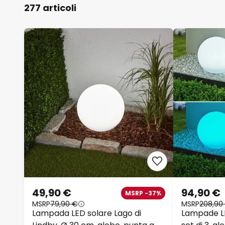
277 articoli
49,90 €
94,90 €
MSRP -37%
MSRP
79,90 €
MSRP
208,90
Lampada LED solare Lago di
Lampade LE