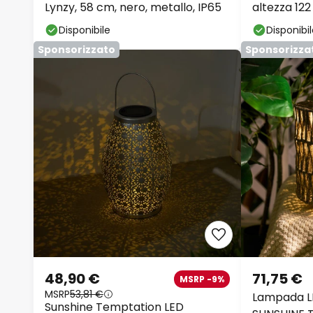
Lynzy, 58 cm, nero, metallo, IP65
altezza 122
trasparen
Disponibile
Disponibi
Sponsorizzato
Sponsorizza
48,90 €
71,75 €
MSRP -9%
MSRP
53,81 €
Lampada LE
Sunshine Temptation LED