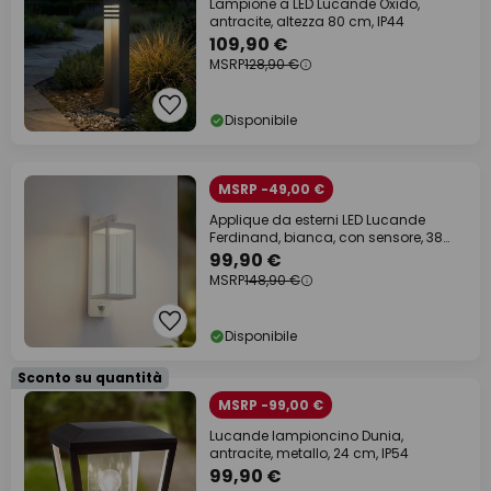
Lampione a LED Lucande Oxido,
antracite, altezza 80 cm, IP44
109,90 €
MSRP
128,90 €
Disponibile
MSRP -49,00 €
Applique da esterni LED Lucande
Ferdinand, bianca, con sensore, 38
cm
99,90 €
MSRP
148,90 €
Disponibile
Sconto su quantità
MSRP -99,00 €
Lucande lampioncino Dunia,
antracite, metallo, 24 cm, IP54
99,90 €