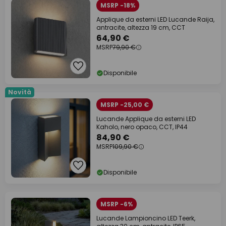
MSRP -18%
Applique da esterni LED Lucande Raija,
antracite, altezza 19 cm, CCT
64,90 €
MSRP
79,90 €
Disponibile
Novità
MSRP -25,00 €
Lucande Applique da esterni LED
Kaholo, nero opaco, CCT, IP44
84,90 €
MSRP
109,90 €
Disponibile
MSRP -6%
Lucande Lampioncino LED Teerk,