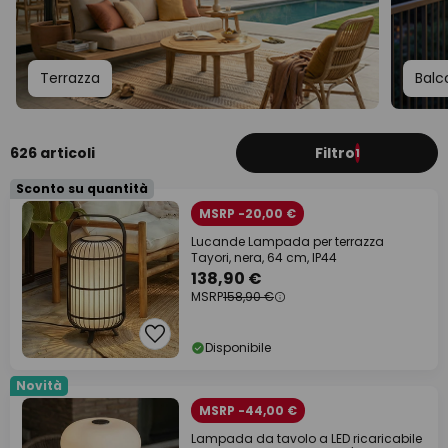
Terrazza
Balc
626 articoli
Filtro
1
Sconto su quantità
MSRP -20,00 €
Lucande Lampada per terrazza
Tayori, nera, 64 cm, IP44
138,90 €
MSRP
158,90 €
Disponibile
Novità
MSRP -44,00 €
Lampada da tavolo a LED ricaricabile