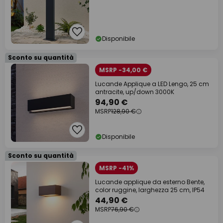
Disponibile
Sconto su quantità
MSRP -34,00 €
Lucande Applique a LED Lengo, 25 cm
antracite, up/down 3000K
94,90 €
MSRP
128,90 €
Disponibile
Sconto su quantità
MSRP -41%
Lucande applique da esterno Bente,
color ruggine, larghezza 25 cm, IP54
44,90 €
MSRP
76,90 €