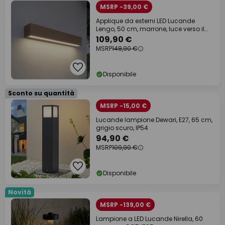
MSRP -39,00 €
Applique da esterni LED Lucande
Lengo, 50 cm, marrone, luce verso il
basso,
109,90 €
MSRP
148,90 €
Disponibile
Sconto su quantità
MSRP -15,00 €
Lucande lampione Dewari, E27, 65 cm,
grigio scuro, IP54
94,90 €
MSRP
109,90 €
Disponibile
Novità
MSRP -139,00 €
Lampione a LED Lucande Nirella, 60