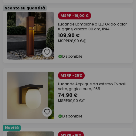
Sconto su quantità
MSRP -19,00 €
Lucande Lampione a LED Oxido, color
ruggine, altezza 80 cm, IP44
109,90 €
MSRP
128,90 €
Disponibile
MSRP -25%
Lucande Applique da esterno Ovaali,
vetro, grigio scuro, IP65
74,90 €
MSRP
99,90 €
Disponibile
Novità
MSRP -16%