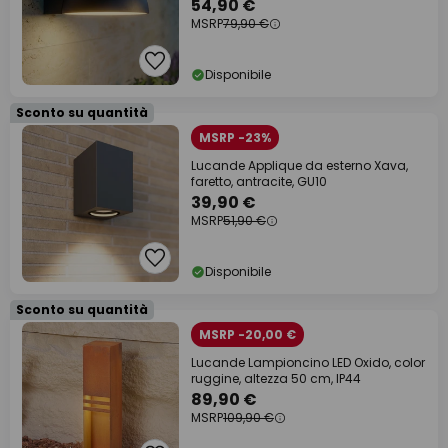
54,90 €
MSRP
79,90 €
Disponibile
Sconto su quantità
MSRP -23%
Lucande Applique da esterno Xava,
faretto, antracite, GU10
39,90 €
MSRP
51,90 €
Disponibile
Sconto su quantità
MSRP -20,00 €
Lucande Lampioncino LED Oxido, color
ruggine, altezza 50 cm, IP44
89,90 €
MSRP
109,90 €