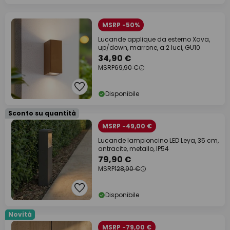
MSRP -50%
Lucande applique da esterno Xava,
up/down, marrone, a 2 luci, GU10
34,90 €
MSRP
69,90 €
Disponibile
Sconto su quantità
MSRP -49,00 €
Lucande lampioncino LED Leya, 35 cm,
antracite, metallo, IP54
79,90 €
MSRP
128,90 €
Disponibile
Novità
MSRP -79,00 €