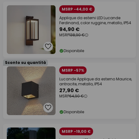
MSRP -44,00 €
Applique da esterni LED Lucande
Ferdinand, color ruggine, metallo, IP54
94,90 €
MSRP
138,90 €
Disponibile
Sconto su quantità
MSRP -57%
Lucande Applique da esterno Maurice,
antracite, metallo, IP54
27,90 €
MSRP
64,90 €
Disponibile
MSRP -19,00 €