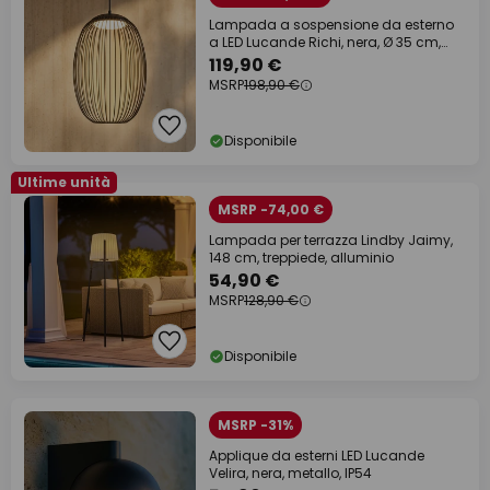
Lampada a sospensione da esterno
a LED Lucande Richi, nera, Ø 35 cm,
dimmerabile
119,90 €
MSRP
198,90 €
Disponibile
Ultime unità
MSRP -74,00 €
Lampada per terrazza Lindby Jaimy,
148 cm, treppiede, alluminio
54,90 €
MSRP
128,90 €
Disponibile
MSRP -31%
Applique da esterni LED Lucande
Velira, nera, metallo, IP54