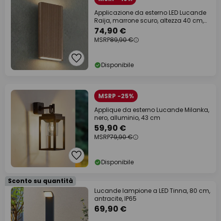
Applicazione da esterno LED Lucande
Raija, marrone scuro, altezza 40 cm,
CCT
74,90 €
MSRP
89,90 €
Disponibile
MSRP -25%
Applique da esterno Lucande Milanka,
nero, alluminio, 43 cm
59,90 €
MSRP
79,90 €
Disponibile
Sconto su quantità
Lucande lampione a LED Tinna, 80 cm,
antracite, IP65
69,90 €