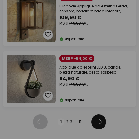
Lucande Applique da esterno Ferda,
sensore, portalampada inferiore,
marrone
109,90 €
MSRP
148,90 €
Disponibile
MSRP -54,00 €
Applique da esterni LED Lucande,
pietra naturale, cesto sospeso
94,90 €
MSRP
148,90 €
Disponibile
Pagina
1
2
3
...
11
Precedente
Prossimo