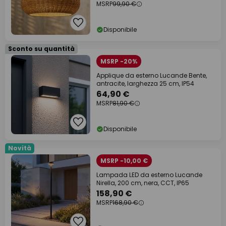
MSRP
99,90 €
Disponibile
Sconto su quantità
MSRP -20%
Applique da esterno Lucande Bente,
antracite, larghezza 25 cm, IP54
64,90 €
MSRP
81,90 €
Disponibile
Novità
MSRP -10,00 €
Lampada LED da esterno Lucande
Nirella, 200 cm, nera, CCT, IP65
158,90 €
MSRP
168,90 €