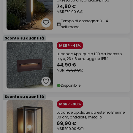
altezza 30 cm, antracite, IP65
74,90 €
MSRP
79,90 €
Tempo di consegna: 3 - 4
settimane
Sconto su quantità
MSRP -43%
Lucande Applique a LED da incasso
Loya, 23 x 8 cm, ruggine, IP54
44,90 €
MSRP
79,90 €
Disponibile
Sconto su quantità
MSRP -30%
Lucande applique da esterno Brienne,
30 cm, antracite, metallo
69,90 €
MSRP
99,90 €