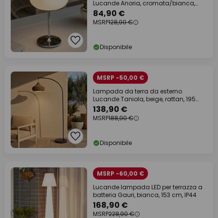
Lucande Anoria, cromata/bianca,
vetro IP44
84,90 €
MSRP
128,90 €
Disponibile
MSRP -50,00 €
Lampada da terra da esterno
Lucande Taniola, beige, rattan, 195
cm, IP44
138,90 €
MSRP
188,90 €
Disponibile
MSRP -60,00 €
Lucande lampada LED per terrazza a
batteria Gauri, bianca, 153 cm, IP44
168,90 €
MSRP
228,90 €