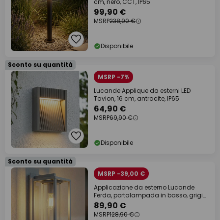
cm, nero, CCT, IP65
99,90 €
MSRP
238,90 €
Disponibile
Sconto su quantità
MSRP -7%
Lucande Applique da esterni LED
Tavion, 16 cm, antracite, IP65
64,90 €
MSRP
69,90 €
Disponibile
Sconto su quantità
MSRP -39,00 €
Applicazione da esterno Lucande
Ferda, portalampada in basso, grigio
chiaro,
89,90 €
MSRP
128,90 €