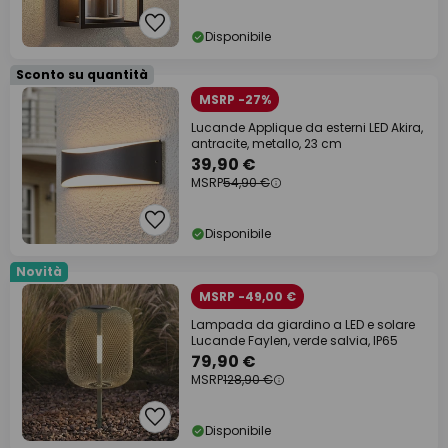
Disponibile
Sconto su quantità
MSRP -27%
Lucande Applique da esterni LED Akira,
antracite, metallo, 23 cm
39,90 €
MSRP
54,90 €
Disponibile
Novità
MSRP -49,00 €
Lampada da giardino a LED e solare
Lucande Faylen, verde salvia, IP65
79,90 €
MSRP
128,90 €
Disponibile