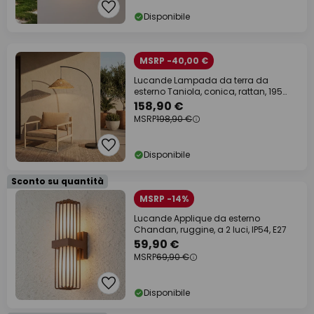
Disponibile
MSRP -40,00 €
Lucande Lampada da terra da
esterno Taniola, conica, rattan, 195
cm, IP44
158,90 €
MSRP
198,90 €
Disponibile
Sconto su quantità
MSRP -14%
Lucande Applique da esterno
Chandan, ruggine, a 2 luci, IP54, E27
59,90 €
MSRP
69,90 €
Disponibile