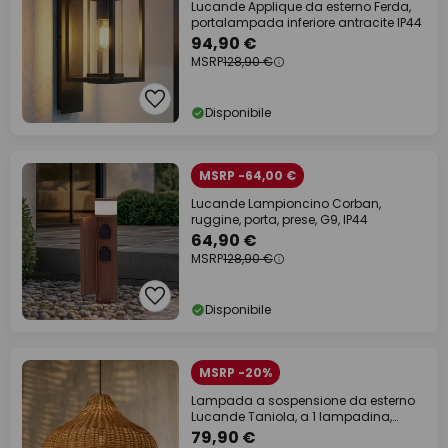
Lucande Applique da esterno Ferda,
portalampada inferiore antracite IP44
94,90 €
MSRP
128,90 €
Disponibile
MSRP -64,00 €
Lucande Lampioncino Corban,
ruggine, porta, prese, G9, IP44
64,90 €
MSRP
128,90 €
Disponibile
MSRP -20%
Lampada a sospensione da esterno
Lucande Taniola, a 1 lampadina,
beige, rattan,
79,90 €