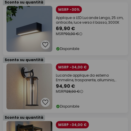
Sconto su quantità
MSRP -30%
Applique a LED Lucande Lengo, 25 cm,
antracite, luce verso il basso, 3000K
69,90 €
MSRP
99,90 €
Disponibile
Sconto su quantità
MSRP -34,00 €
Lucande applique da esterno
Emmeline, trasparente, alluminio,
altezza 45 cm
94,90 €
MSRP
128,90 €
Disponibile
Sconto su quantità
MSRP -34,00 €