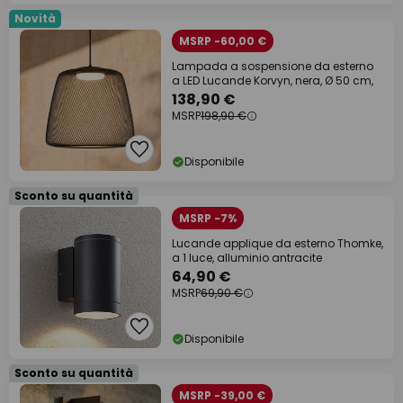
Novità
MSRP -60,00 €
Lampada a sospensione da esterno
a LED Lucande Korvyn, nera, Ø 50 cm,
138,90 €
MSRP
198,90 €
Disponibile
Sconto su quantità
MSRP -7%
Lucande applique da esterno Thomke,
a 1 luce, alluminio antracite
64,90 €
MSRP
69,90 €
Disponibile
Sconto su quantità
MSRP -39,00 €