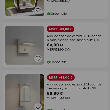
MSRP
198,90 €
Disponibile
MSRP -69,00 €
Applicazione da esterni LED Lucande
Silvan, bianca, con sensore, IP54, 16
cm
84,90 €
MSRP
153,90 €
Disponibile
MSRP -49,00 €
Applicazione da esterni LED Lucande
Ferdinand, bianca, in metallo, 38 cm
89,90 €
MSRP
138,90 €