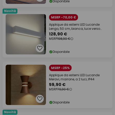
Disponibile
Novità
MSRP -70,00 €
Applique da esterni LED Lucande
Lengo, 50 cm, bianca, luce verso
l'alto/verso
128,90 €
MSRP
198,90 €
Disponibile
MSRP -25%
Applique da esterni LED Lucande
Meravi, marrone, a 2 luci, IP44
59,90 €
MSRP
79,90 €
Disponibile
Novità