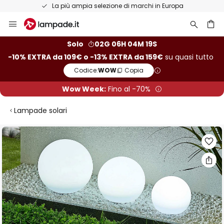
La più ampia selezione di marchi in Europa
Salta
al
contenuto
rca
Solo
02G 06H 04M 19S
-10% EXTRA da 109€ o -13% EXTRA da 159€
su quasi tutto
Codice:
WOW
Copia
Wow Week:
Fino al -70%
Lampade solari
Vai
alla
fine
della
galleria
di
immagini