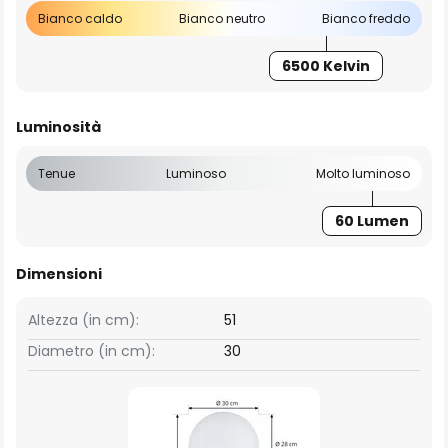
Bianco caldo
Bianco neutro
Bianco freddo
6500 Kelvin
Luminosità
Tenue
Luminoso
Molto luminoso
60 Lumen
Dimensioni
Altezza (in cm):
51
Diametro (in cm):
30