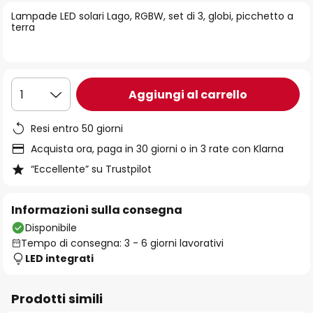
di
Lampade LED solari Lago, RGBW, set di 3, globi, picchetto a
immagini
terra
Aggiungi al carrello
1
Resi entro 50 giorni
Acquista ora, paga in 30 giorni o in 3 rate con Klarna
“Eccellente” su Trustpilot
Informazioni sulla consegna
Disponibile
Tempo di consegna: 3 - 6 giorni lavorativi
LED integrati
Prodotti simili