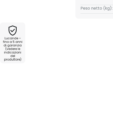
 vetro colorato, la luce brilla
sce una buona illuminazione di
Peso netto (kg):
Lucande –
fino a 5 anni
di garanzia
(vedere le
indicazioni
del
produttore)