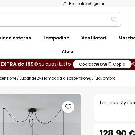
Resi entro 50 giorni
Ricerca
zione esterna
Lampadine
Ventilatori
March
Altro
 EXTRA da 159€
su quasi tutto
Codice:
WOW
Copia
pensione
Lucande Zyli lampada a sospensione, 3 luci, ambra
Lucande Zyli l
128,90 