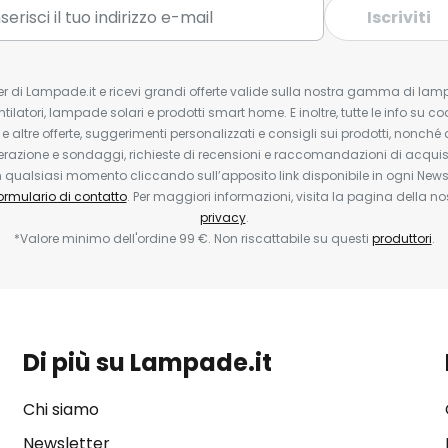
Iscriviti
tter di Lampade.it e ricevi grandi offerte valide sulla nostra gamma di lam
ntilatori, lampade solari e prodotti smart home. E inoltre, tutte le info su co
 e altre offerte, suggerimenti personalizzati e consigli sui prodotti, nonché 
erazione e sondaggi, richieste di recensioni e raccomandazioni di acquisto
ualsiasi momento cliccando sull’apposito link disponibile in ogni Newsl
ormulario di contatto
. Per maggiori informazioni, visita la pagina della n
privacy
.
*Valore minimo dell'ordine 99 €. Non riscattabile su questi
produttori
.
Di più su Lampade.it
Chi siamo
Newsletter