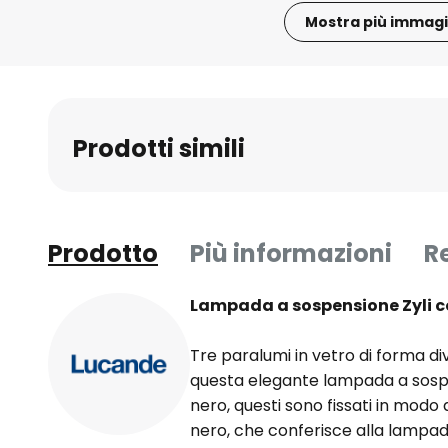
Mostra più immagi
Vai
all'inizio
della
galleria
Prodotti simili
di
immagini
Prodotto
Più informazioni
R
Lampada a sospensione Zyli c
Tre paralumi in vetro di forma di
questa elegante lampada a sospe
nero, questi sono fissati in modo
nero, che conferisce alla lamp