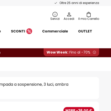
Oltre 25 anni di esperienza
Servizi
Accedi
Il mio Carrello
e
SCONTI
Commerciale
OUTLET
Wow Week:
Fino al -70%
ampada a sospensione, 3 luci, ambra
€
MSRP -36,00 €