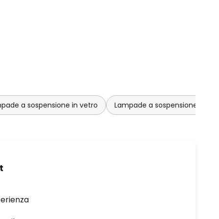
pade a sospensione in vetro
Lampade a sospensione luca
t
perienza