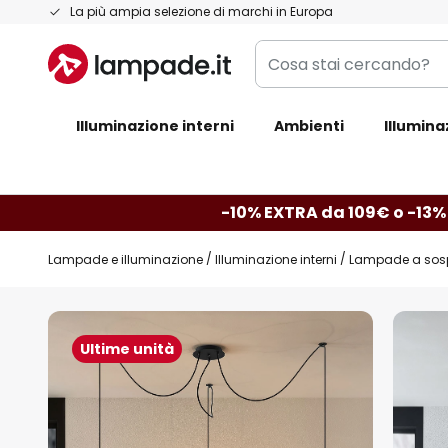
Salta
La più ampia selezione di marchi in Europa
al
Cosa
contenuto
stai
cercando?
Illuminazione interni
Ambienti
Illumina
-10% EXTRA da 109€ o -13%
Lampade e illuminazione
Illuminazione interni
Lampade a sos
Vai
alla
Ultime unità
fine
della
galleria
di