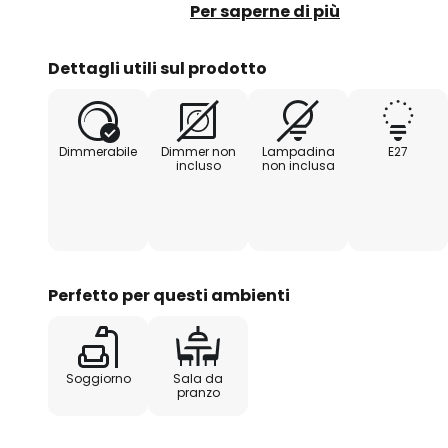
moderno. Attraverso le tonalità di
Per saperne di più
dolcemente nell'ambiente e forni
base in qualsiasi spazio abitativo.
Dettagli utili sul prodotto
Dimmerabile
Dimmer non
Lampadina
E27
incluso
non inclusa
Perfetto per questi ambienti
Soggiorno
Sala da
pranzo