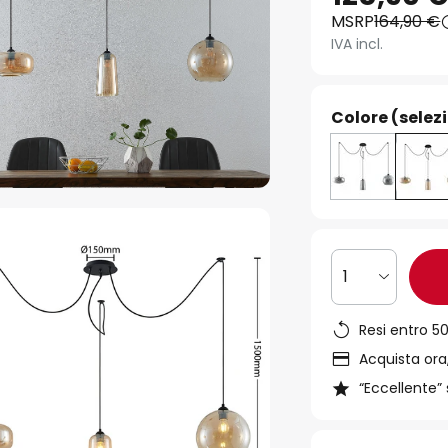
MSRP
164,90 €
IVA incl.
Colore (selez
1
Resi entro 50
Acquista ora,
“Eccellente” 