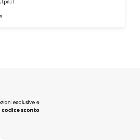
stpilot
i
zioni esclusive e
n
codice sconto