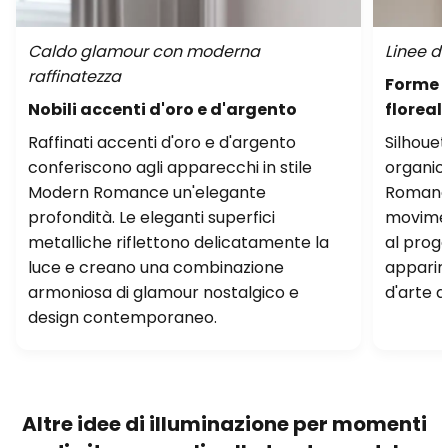
Caldo glamour con moderna
Linee d
raffinatezza
Forme g
Nobili accenti d'oro e d'argento
floreal
Raffinati accenti d'oro e d'argento
Silhouet
conferiscono agli apparecchi in stile
organic
Modern Romance un'elegante
Romance
profondità. Le eleganti superfici
movimen
metalliche riflettono delicatamente la
al proge
luce e creano una combinazione
apparir
armoniosa di glamour nostalgico e
d'arte d
design contemporaneo.
Altre idee di illuminazione per momenti