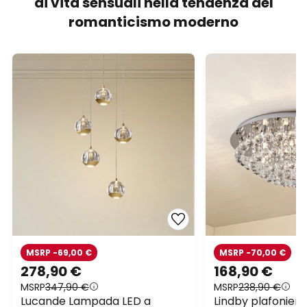
di vita sensuali nella tendenza del
romanticismo moderno
MSRP -69,00 €
MSRP -70,00 €
278,90 €
168,90 €
MSRP
347,90 €
MSRP
238,90 €
Lucande Lampada LED a
Lindby plafoniera