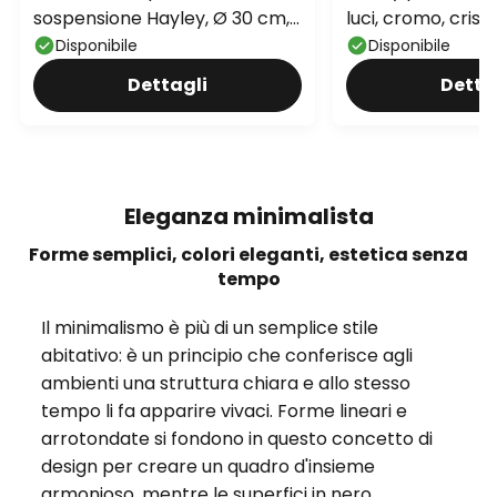
sospensione Hayley, Ø 30 cm,
luci, cromo, crist
a 5 luci, oro, vetro
Disponibile
Disponibile
Dettagli
Detta
Eleganza minimalista
Forme semplici, colori eleganti, estetica senza
tempo
Il minimalismo è più di un semplice stile
abitativo: è un principio che conferisce agli
ambienti una struttura chiara e allo stesso
tempo li fa apparire vivaci. Forme lineari e
arrotondate si fondono in questo concetto di
design per creare un quadro d'insieme
armonioso, mentre le superfici in nero,