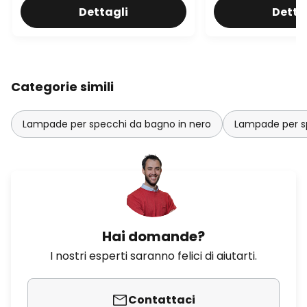
Dettagli
Detta
Categorie simili
Lampade per specchi da bagno in nero
Lampade per s
Hai domande?
I nostri esperti saranno felici di aiutarti.
Contattaci