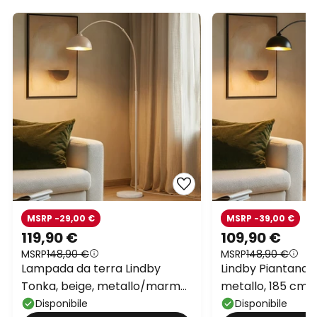
MSRP -29,00 €
MSRP -39,00 €
119,90 €
109,90 €
MSRP
148,90 €
MSRP
148,90 €
Lampada da terra Lindby
Lindby Piantana T
Tonka, beige, metallo/marmo,
metallo, 185 cm, 
185 cm, E27
Disponibile
Disponibile