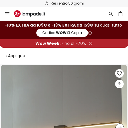
Resi entro 50 giorni
Salta
al
contenuto
rca
-10% EXTRA da 109€ o -13% EXTRA da 159€
su quasi tutto
Codice:
WOW
Copia
Wow Week:
Fino al -70%
Applique
Vai
alla
fine
della
galleria
di
immagini