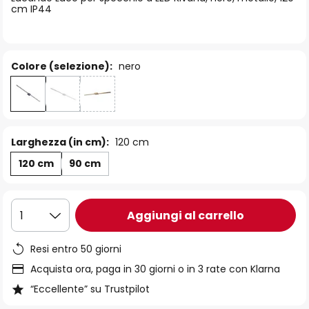
immagini
cm IP44
Colore (selezione):
nero
Larghezza (in cm):
120 cm
120 cm
90 cm
Aggiungi al carrello
1
Resi entro 50 giorni
Acquista ora, paga in 30 giorni o in 3 rate con Klarna
“Eccellente” su Trustpilot