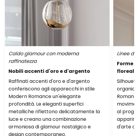
Caldo glamour con moderna
Linee d
raffinatezza
Forme g
Nobili accenti d'oro e d'argento
floreal
Raffinati accenti d'oro e d'argento
Silhouet
conferiscono agli apparecchi in stile
organic
Modern Romance un'elegante
Romance
profondità. Le eleganti superfici
movimen
metalliche riflettono delicatamente la
al proge
luce e creano una combinazione
apparir
armoniosa di glamour nostalgico e
d'arte d
design contemporaneo.