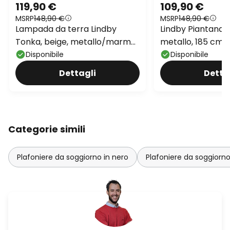
119,90 €
109,90 €
MSRP
148,90 €
MSRP
148,90 €
Lampada da terra Lindby
Lindby Piantana T
Tonka, beige, metallo/marmo,
metallo, 185 cm, 
185 cm, E27
Disponibile
Disponibile
Dettagli
Detta
Categorie simili
Plafoniere da soggiorno in nero
Plafoniere da soggiorn