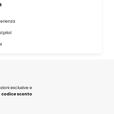
t
perienza
stpilot
i
zioni esclusive e
n
codice sconto