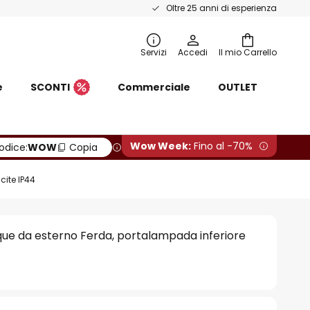
Oltre 25 anni di esperienza
Servizi
Accedi
Il mio Carrello
e
SCONTI
Commerciale
OUTLET
Wow Week:
Fino al -70%
odice:
WOW
Copia
cite IP44
ue da esterno Ferda, portalampada inferiore