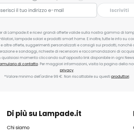
Iscriviti
tter di Lampade.it e ricevi grandi offerte valide sulla nostra gamma di lam
ntilatori, lampade solari e prodotti smart home. E inoltre, tutte le info su co
 e altre offerte, suggerimenti personalizzati e consigli sui prodotti, nonché 
erazione e sondaggi, richieste di recensioni e raccomandazioni di acquisto
ualsiasi momento cliccando sull’apposito link disponibile in ogni Newsl
ormulario di contatto
. Per maggiori informazioni, visita la pagina della n
privacy
.
*Valore minimo dell'ordine 99 €. Non riscattabile su questi
produttori
.
Di più su Lampade.it
Chi siamo