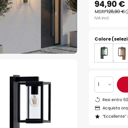
94,90 €
MSRP
128,90 €
IVA incl.
Colore (selez
1
Resi entro 50
Acquista ora,
“Eccellente” 