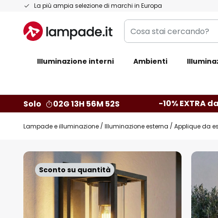
Salta
La più ampia selezione di marchi in Europa
al
Cosa
contenuto
stai
cercando?
Illuminazione interni
Ambienti
Illumina
-10% EXTRA da
Solo
02G 13H 56M 51S
Lampade e illuminazione
Illuminazione esterna
Applique da e
Vai
alla
Sconto su quantità
fine
della
galleria
di