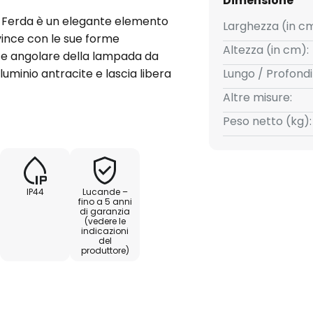
Dimensione
 Ferda è un elegante elemento
Larghezza (in cm
vince con le sue forme
Altezza (in cm):
 e angolare della lampada da
luminio antracite e lascia libera
Lungo / Profondi
 vetro. La lampadina da utilizzare
Altre misure:
re scelta con cura in modo che si
Peso netto (kg):
o. Le lampadine LED a filamenti
 estetico che tecnico.
IP44
Lucande –
fino a 5 anni
di garanzia
(vedere le
indicazioni
del
produttore)