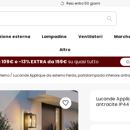
Resi entro 50 giorni
Ricerca
zione esterna
Lampadine
Ventilatori
March
Altro
 109€ o -13% EXTRA da 159€
su quasi tutto
C
sterno
Lucande Applique da esterno Ferda, portalampada inferiore antra
Lucande Appliq
antracite IP44