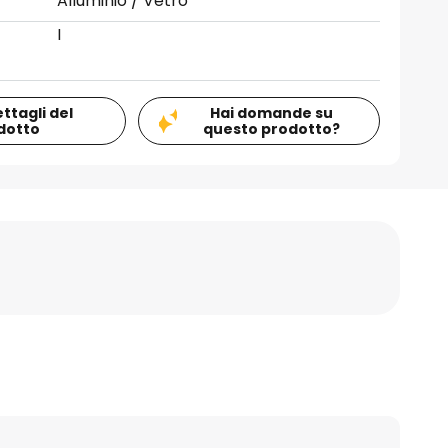
Alluminio / Vetro
I
ettagli del
Hai domande su
dotto
questo prodotto?