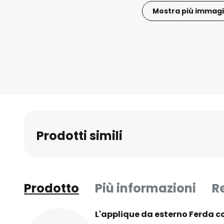
Mostra più immagi
Vai
all'inizio
della
galleria
di
immagini
Prodotti simili
Prodotto
Più informazioni
R
L'applique da esterno Ferda co