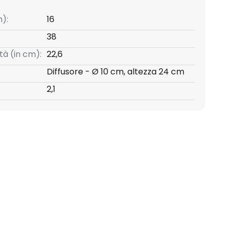
):
16
38
tà (in cm):
22,6
Diffusore - Ø 10 cm, altezza 24 cm
2,1