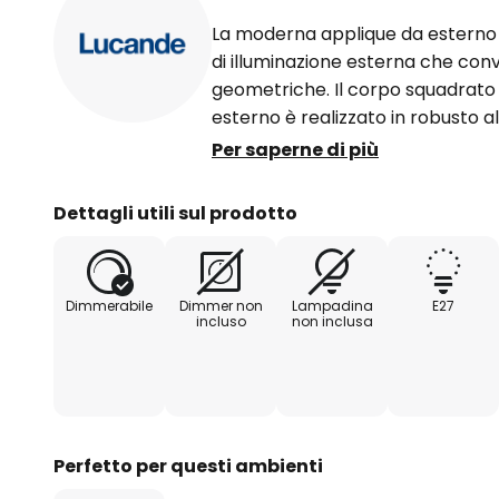
La moderna applique da esterno
di illuminazione esterna che con
geometriche. Il corpo squadrato
esterno è realizzato in robusto al
la vista sul diffusore cilindrico in
Per saperne di più
è quindi ben visibile e deve esse
adatti bene al design complessiv
Dettagli utili sul prodotto
sono ideali, sia dal punto di vista
Dimmerabile
Dimmer non
Lampadina
E27
incluso
non inclusa
Perfetto per questi ambienti