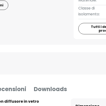
Materiale:
ni
Classe di
isolamento:
Tutti i d
pro
ecensioni
Downloads
n diffusore in vetro