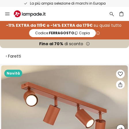
La più ampia selezione di marchi in Europa
Salta
al
contenuto
rca
-11% EXTRA da 119€ o -14% EXTRA da 179€
su quasi tutto
Codice:
FERRAGOSTO
Copia
Fino al 70%
di sconto
Faretti
Vai
Novità
alla
fine
della
galleria
di
immagini