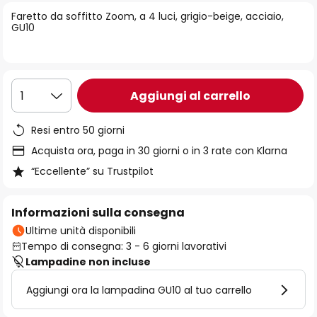
di
Faretto da soffitto Zoom, a 4 luci, grigio-beige, acciaio,
immagini
GU10
Aggiungi al carrello
1
Resi entro 50 giorni
Acquista ora, paga in 30 giorni o in 3 rate con Klarna
“Eccellente” su Trustpilot
Informazioni sulla consegna
Ultime unità disponibili
Tempo di consegna: 3 - 6 giorni lavorativi
Lampadine non incluse
Aggiungi ora la lampadina GU10 al tuo carrello