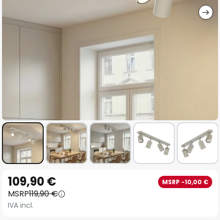
Vai
109,90 €
MSRP -10,00 €
all'inizio
MSRP
119,90 €
della
IVA incl.
galleria