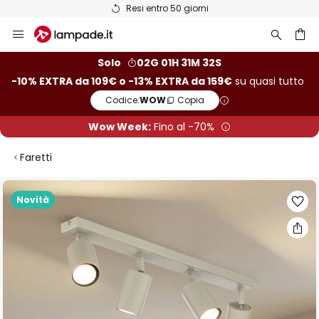
Resi entro 50 giorni
Salta
al
contenuto
rca
Solo
02G 01H 31M 31S
-10% EXTRA da 109€ o -13% EXTRA da 159€
su quasi tutto
Codice:
WOW
Copia
Wow Week:
Fino al -70%
Faretti
Vai
Novità
alla
fine
della
galleria
di
immagini