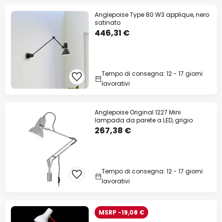
Anglepoise Type 80 W3 applique, nero
satinato
446,31 €
Tempo di consegna: 12 - 17 giorni
lavorativi
Anglepoise Original 1227 Mini
lampada da parete a LED, grigio
267,38 €
Tempo di consegna: 12 - 17 giorni
lavorativi
MSRP -19,08 €