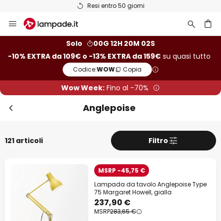
Resi entro 50 giorni
Salta
Chi
Extra sconto
al
contenuto
rca
-10% di sconto
da 109€
Solo
00G 12H 20M 00S
-10% EXTRA da 109€ o -13% EXTRA da 159€
su quasi tutto
-13% di sconto
da 159€
Codice:
WOW
Copia
su quasi tutto*
Wow Week:
Fino al -70%
Codice:
WOW
Copia
Anglepoise
Risparmia ora
121 articoli
Filtro
*Fabbricanti esclusi
MSRP -45,75 €
Lampada da tavolo Anglepoise Type
75 Margaret Howell, gialla
237,90 €
MSRP
283,65 €