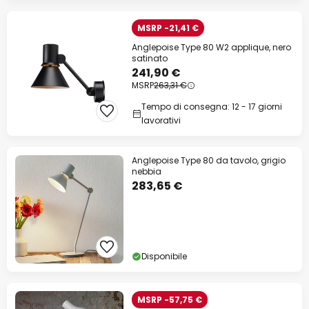
MSRP -21,41 €
Anglepoise Type 80 W2 applique, nero
satinato
241,90 €
MSRP
263,31 €
Tempo di consegna: 12 - 17 giorni
lavorativi
Anglepoise Type 80 da tavolo, grigio
nebbia
283,65 €
Disponibile
MSRP -57,75 €