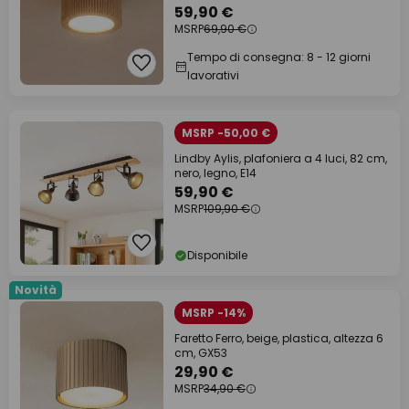
59,90 €
MSRP
69,90 €
Tempo di consegna: 8 - 12 giorni
lavorativi
MSRP -50,00 €
Lindby Aylis, plafoniera a 4 luci, 82 cm,
nero, legno, E14
59,90 €
MSRP
109,90 €
Disponibile
Novità
MSRP -14%
Faretto Ferro, beige, plastica, altezza 6
cm, GX53
29,90 €
MSRP
34,90 €