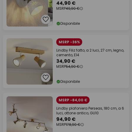
44,90 €
MSRP
49,90 €
Disponibile
MSRP -36%
Lindby Filiz fatto, a 2 luci, 27 cm, legno,
cemento, E14
34,90 €
MSRP
54,90 €
Disponibile
MSRP -84,00 €
Lindby plafoniera Perseas, 180 cm, a 6
luci, ottone antico, GU10
94,90 €
MSRP
178,90 €