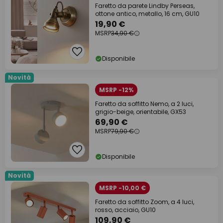
Faretto da parete Lindby Perseas,
ottone antico, metallo, 16 cm, GU10
19,90 €
MSRP
34,90 €
Disponibile
Novità
MSRP -12%
Faretto da soffitto Nemo, a 2 luci,
grigio-beige, orientabile, GX53
69,90 €
MSRP
79,90 €
Disponibile
Novità
MSRP -10,00 €
Faretto da soffitto Zoom, a 4 luci,
rosso, acciaio, GU10
109,90 €