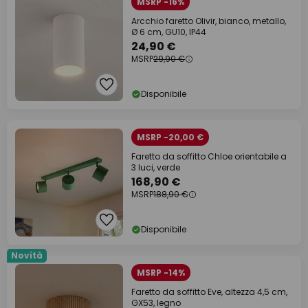
MSRP -16%
Arcchio faretto Olivir, bianco, metallo,
Ø 6 cm, GU10, IP44
24,90 €
MSRP
29,90 €
Disponibile
MSRP -20,00 €
Faretto da soffitto Chloe orientabile a
3 luci, verde
168,90 €
MSRP
188,90 €
Disponibile
Novità
MSRP -14%
Faretto da soffitto Eve, altezza 4,5 cm,
GX53, legno