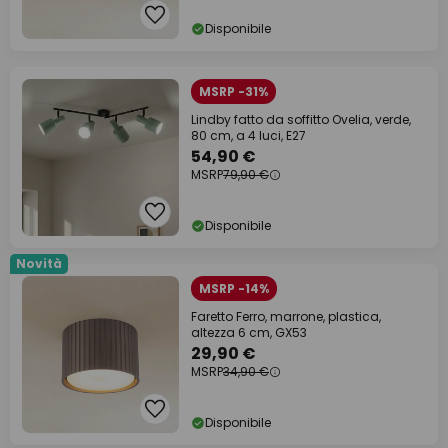
Disponibile
MSRP -31%
Lindby fatto da soffitto Ovelia, verde,
80 cm, a 4 luci, E27
54,90 €
MSRP
79,90 €
Disponibile
Novità
MSRP -14%
Faretto Ferro, marrone, plastica,
altezza 6 cm, GX53
29,90 €
MSRP
34,90 €
Disponibile