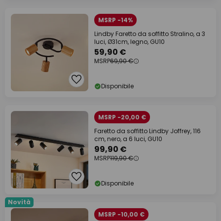
MSRP -14%
Lindby Faretto da soffitto Stralino, a 3
luci, Ø31cm, legno, GU10
59,90 €
MSRP
69,90 €
Disponibile
MSRP -20,00 €
Faretto da soffitto Lindby Joffrey, 116
cm, nero, a 6 luci, GU10
99,90 €
MSRP
119,90 €
Disponibile
Novità
MSRP -10,00 €