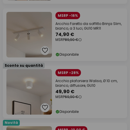
MSRP -16%
Arcchio Faretto da soffitto Brinja Slim,
bianco, a 3 luci, GU10 MR11
74,90 €
MSRP
89,90 €
Disponibile
Sconto su quantità
MSRP -28%
Arcchio plafoniera Walisa, Ø 10 cm,
bianco, diffusore, GU10
49,90 €
MSRP
69,90 €
Disponibile
Novità
MSRP -10,00 €