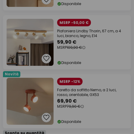
Disponibile
MSRP -50,00 €
Plafoniera Lindby Thorin, 67 cm, a 4
luci, bianco, legno, E14
59,90 €
MSRP
109,90 €
Disponibile
Novità
MSRP -12%
Faretto da soffitto Nemo, a 2 luci,
rosso, orientabile, GX53
69,90 €
MSRP
79,90 €
Disponibile
Sconto su quantità