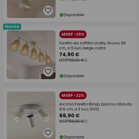
Disponibile
Novità
MSRP -25%
Faretto da soffitto Lindby Anuva, 86
cm, a 5 luci, beige, carta
74,90 €
MSRP
99,90 €
Disponibile
MSRP -22%
Arcchio Faretto Brinja, bianco, rotondo,
Ø 6 cm, a 3 luci, GU10
69,90 €
MSRP
89,90 €
Disponibile