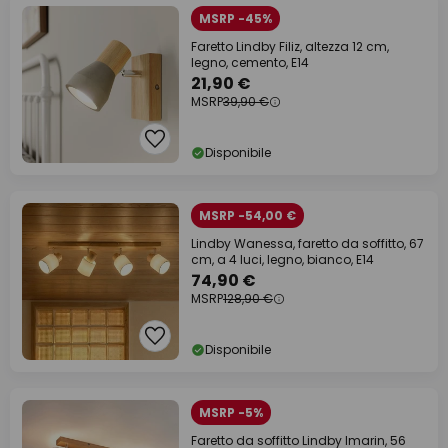
MSRP -45%
Faretto Lindby Filiz, altezza 12 cm,
legno, cemento, E14
21,90 €
MSRP
39,90 €
Disponibile
MSRP -54,00 €
Lindby Wanessa, faretto da soffitto, 67
cm, a 4 luci, legno, bianco, E14
74,90 €
MSRP
128,90 €
Disponibile
MSRP -5%
Faretto da soffitto Lindby Imarin, 56