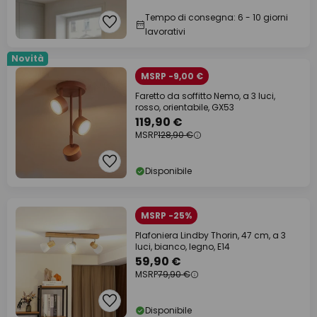
Tempo di consegna: 6 - 10 giorni
lavorativi
Novità
MSRP -9,00 €
Faretto da soffitto Nemo, a 3 luci,
rosso, orientabile, GX53
119,90 €
MSRP
128,90 €
Disponibile
MSRP -25%
Plafoniera Lindby Thorin, 47 cm, a 3
luci, bianco, legno, E14
59,90 €
MSRP
79,90 €
Disponibile