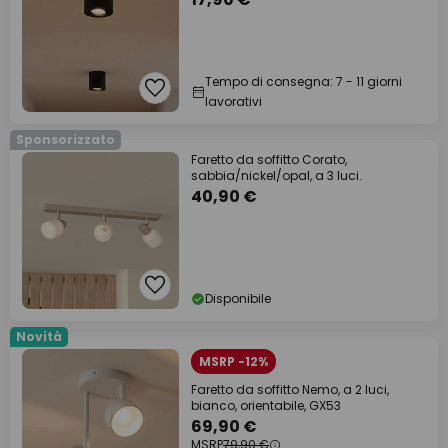
Tempo di consegna: 7 - 11 giorni
lavorativi
Sponsorizzato
Faretto da soffitto Corato,
sabbia/nickel/opal, a 3 luci.
40,90 €
Disponibile
Novità
MSRP -12%
Faretto da soffitto Nemo, a 2 luci,
bianco, orientabile, GX53
69,90 €
MSRP
79,90 €