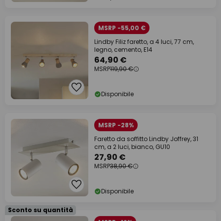
MSRP -55,00 €
Lindby Filiz faretto, a 4 luci, 77 cm,
legno, cemento, E14
64,90 €
MSRP
119,90 €
Disponibile
MSRP -28%
Faretto da soffitto Lindby Joffrey, 31
cm, a 2 luci, bianco, GU10
27,90 €
MSRP
38,90 €
Disponibile
Sconto su quantità