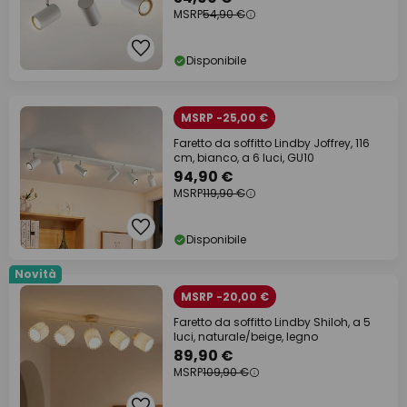
MSRP
54,90 €
Disponibile
MSRP -25,00 €
Faretto da soffitto Lindby Joffrey, 116
cm, bianco, a 6 luci, GU10
94,90 €
MSRP
119,90 €
Disponibile
Novità
MSRP -20,00 €
Faretto da soffitto Lindby Shiloh, a 5
luci, naturale/beige, legno
89,90 €
MSRP
109,90 €