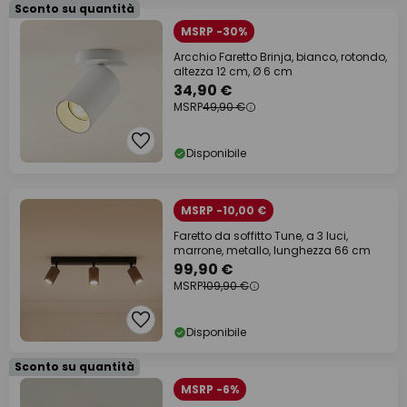
Sconto su quantità
MSRP -30%
Arcchio Faretto Brinja, bianco, rotondo,
altezza 12 cm, Ø 6 cm
34,90 €
MSRP
49,90 €
Disponibile
MSRP -10,00 €
Faretto da soffitto Tune, a 3 luci,
marrone, metallo, lunghezza 66 cm
99,90 €
MSRP
109,90 €
Disponibile
Sconto su quantità
MSRP -6%