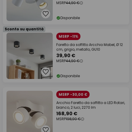
MSRP
44,90 €
Disponibile
Sconto su quantità
MSRP -11%
Faretto da soffitto Arcchio Mabel, Ø 12
cm, grigio, metallo, GU10
39,90 €
MSRP
44,90 €
Disponibile
MSRP -30,00 €
Arcchio Faretto da soffitto a LED Rotari,
bianco, 2 luci, 2270 lm
168,90 €
MSRP
198,90 €