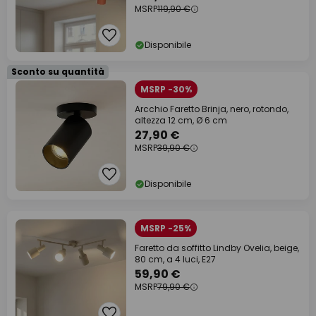
MSRP
119,90 €
Disponibile
Sconto su quantità
MSRP -30%
Arcchio Faretto Brinja, nero, rotondo,
altezza 12 cm, Ø 6 cm
27,90 €
MSRP
39,90 €
Disponibile
MSRP -25%
Faretto da soffitto Lindby Ovelia, beige,
80 cm, a 4 luci, E27
59,90 €
MSRP
79,90 €