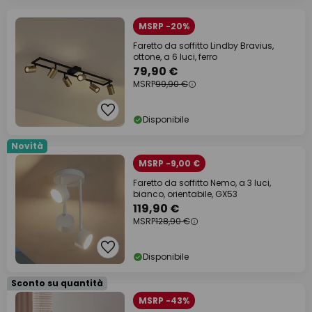
MSRP -20%
Faretto da soffitto Lindby Bravius,
ottone, a 6 luci, ferro
79,90 €
MSRP
99,90 €
Disponibile
Novità
MSRP -9,00 €
Faretto da soffitto Nemo, a 3 luci,
bianco, orientabile, GX53
119,90 €
MSRP
128,90 €
Disponibile
Sconto su quantità
MSRP -43%