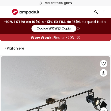
Resi entro 50 giorni
Salta
al
contenuto
rca
-10% EXTRA da 109€ o -13% EXTRA da 159€
su quasi tutto
Codice:
WOW
Copia
Wow Week:
Fino al -70%
Plafoniere
Vai
alla
fine
della
galleria
di
immagini