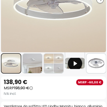
Vai
138,90 €
MSRP -60,00 €
all'inizio
MSRP
198,90 €
della
IVA incl.
galleria
di
Ventilatore da soffitto LED Lindby Momitu, bianco, alluminio,