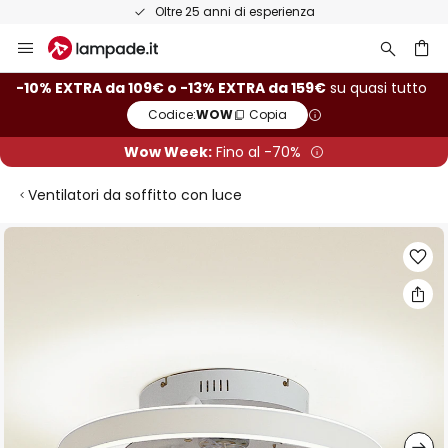
Oltre 25 anni di esperienza
Salta
al
contenuto
rca
-10% EXTRA da 109€ o -13% EXTRA da 159€
su quasi tutto
Codice:
WOW
Copia
Wow Week:
Fino al -70%
Ventilatori da soffitto con luce
Vai
alla
fine
della
galleria
di
immagini