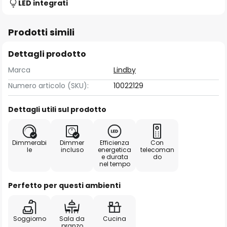
LED integrati
Prodotti simili
Dettagli prodotto
Marca
Lindby
Numero articolo (SKU):
10022129
Dettagli utili sul prodotto
Dimmerabi
Dimmer
Efficienza
Con
le
incluso
energetica
telecoman
e durata
do
nel tempo
Perfetto per questi ambienti
Soggiorno
Sala da
Cucina
pranzo