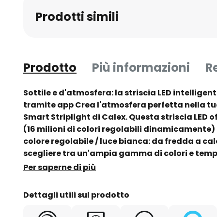
Prodotti simili
Prodotto
Più informazioni
R
Sottile e d'atmosfera: la striscia LED intelligent
tramite app Crea l'atmosfera perfetta nella tua
Smart Striplight di Calex. Questa striscia LED 
(16 milioni di colori regolabili dinamicamente
colore regolabile / luce bianca: da fredda a ca
scegliere tra un'ampia gamma di colori e temper
inoltre possibile controllare l'illuminazione da
Per saperne di più
Calex Smart. Impostate timer e programmi per 
quotidiana e utilizzate scenari pre-programma
Dettagli utili sul prodotto
l'illuminazione a vostro piacimento. Avete dive
casa? Collegateli in gruppo per ottenere la m