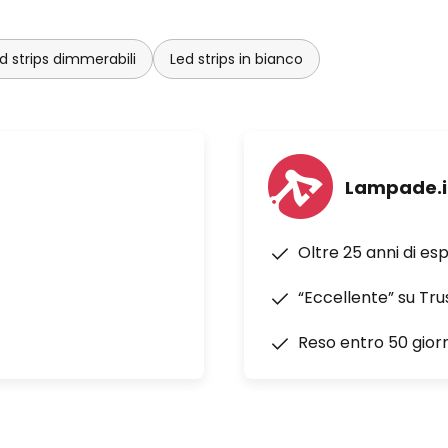
e e regolabile tramite app con
le per un'illuminazione dinamica
d strips dimmerabili
Led strips in bianco
, Alexa e scorciatoie Siri -
o di collegamento con spina -
Lampade.i
Oltre 25 anni di es
“Eccellente” su Tru
Reso entro 50 giorn