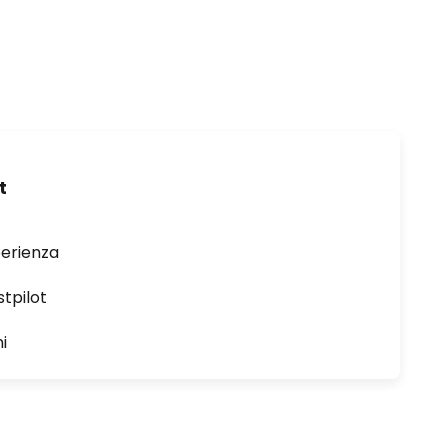
t
perienza
stpilot
i