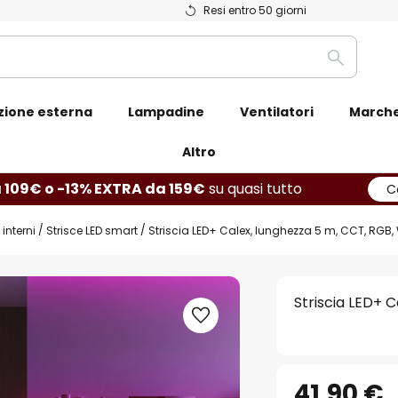
Resi entro 50 giorni
Ricerca
zione esterna
Lampadine
Ventilatori
March
Altro
 109€ o -13% EXTRA da 159€
su quasi tutto
C
interni
Strisce LED smart
Striscia LED+ Calex, lunghezza 5 m, CCT, RGB,
Striscia LED+ 
41,90 €