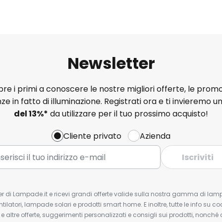
Newsletter
e i primi a conoscere le nostre migliori offerte, le promo
ze in fatto di illuminazione. Registrati ora e ti invieremo u
del
13%
*
da utilizzare per il tuo prossimo acquisto!
Cliente privato
Azienda
Iscriviti
tter di Lampade.it e ricevi grandi offerte valide sulla nostra gamma di lam
ntilatori, lampade solari e prodotti smart home. E inoltre, tutte le info su co
 e altre offerte, suggerimenti personalizzati e consigli sui prodotti, nonché 