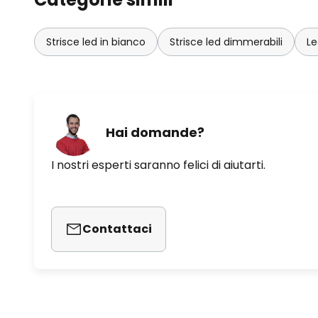
colorata dinamica (RGBIC) regolabili - Dimmerabil
orari e timer - Funzione di sincronizzazione musica
Strisce led in bianco
Strisce led dimmerabili
Le
- Possibilità di controllo vocale tramite Google Home
Semplice installazione plug-and-play grazie al cav
Adatto per uso interno ed esterno (IP44)
Hai domande?
I nostri esperti saranno felici di aiutarti.
Contattaci