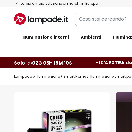
Salta
La più ampia selezione di marchi in Europa
al
Cosa
contenuto
stai
cercando?
Illuminazione interni
Ambienti
Illumina
-10% EXTRA da
Solo
02G 03H 19M 09S
Lampade e illuminazione
Smart Home
Illuminazione smart per 
Vai
alla
fine
della
galleria
di