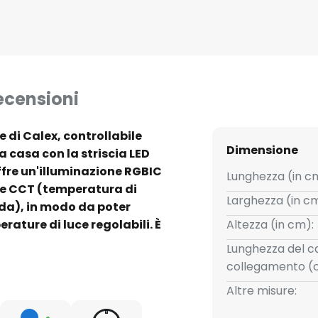
ecensioni
e di Calex, controllabile
Dimensione
 casa con la striscia LED
offre un'illuminazione RGBIC
Lunghezza (in c
) e CCT (temperatura di
Larghezza (in cm
lda), in modo da poter
ature di luce regolabili. È
Altezza (in cm):
 qualsiasi luogo con l'app
Lunghezza del c
adattarli alla vostra routine
collegamento (
ti per personalizzare
Altre misure:
rsi prodotti SMART di Calex a
assima comodità e un