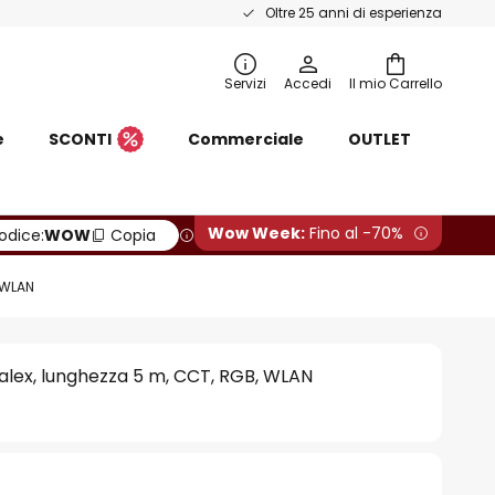
Oltre 25 anni di esperienza
Servizi
Accedi
Il mio Carrello
e
SCONTI
Commerciale
OUTLET
Wow Week:
Fino al -70%
odice:
WOW
Copia
 WLAN
Calex, lunghezza 5 m, CCT, RGB, WLAN