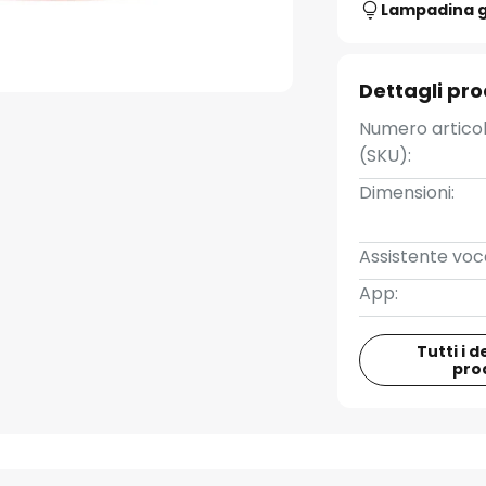
Lampadina g
Dettagli pr
Numero artico
(SKU):
Dimensioni:
Assistente voc
App:
Tutti i d
pro