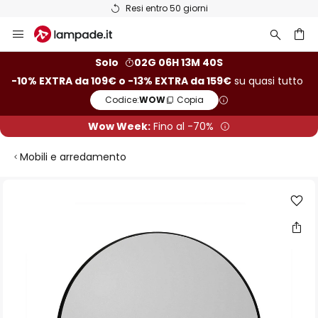
Resi entro 50 giorni
Salta
al
contenuto
rca
Solo
02G 06H 13M 39S
-10% EXTRA da 109€ o -13% EXTRA da 159€
su quasi tutto
Codice:
WOW
Copia
Wow Week:
Fino al -70%
Mobili e arredamento
Vai
alla
fine
della
galleria
di
immagini