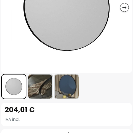
Vai
204,01 €
all'inizio
della
IVA incl.
galleria