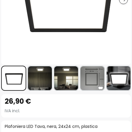
Vai
26,90 €
all'inizio
della
IVA incl.
galleria
di
Plafoniera LED Tava, nera, 24x24 cm, plastica