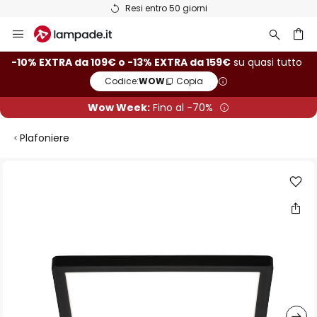
Resi entro 50 giorni
Salta
al
contenuto
rca
-10% EXTRA da 109€ o -13% EXTRA da 159€
su quasi tutto
Codice:
WOW
Copia
Wow Week:
Fino al -70%
Plafoniere
Vai
alla
fine
della
galleria
di
immagini