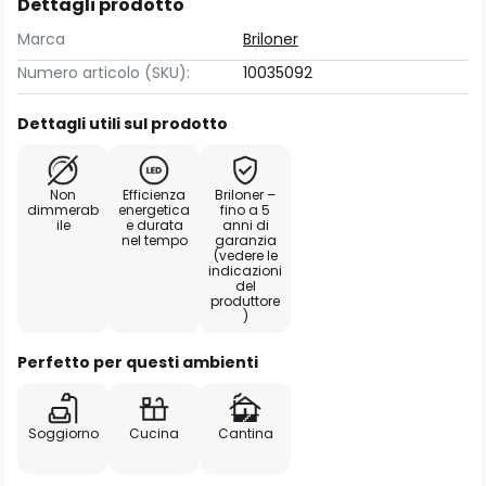
Dettagli prodotto
Marca
Briloner
Numero articolo (SKU):
10035092
Dettagli utili sul prodotto
Non
Efficienza
Briloner –
dimmerab
energetica
fino a 5
ile
e durata
anni di
nel tempo
garanzia
(vedere le
indicazioni
del
produttore
)
Perfetto per questi ambienti
Soggiorno
Cucina
Cantina