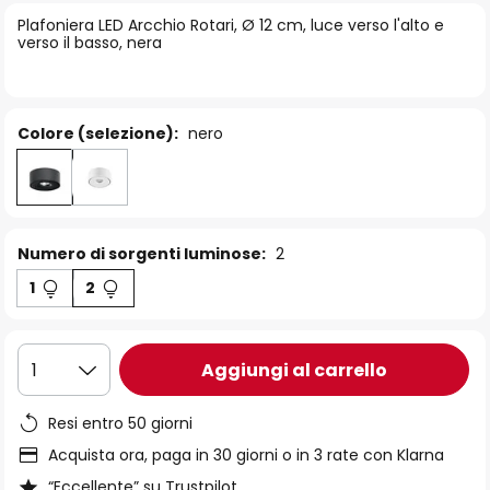
di
Plafoniera LED Arcchio Rotari, Ø 12 cm, luce verso l'alto e
immagini
verso il basso, nera
Colore (selezione):
nero
Numero di sorgenti luminose:
2
1
2
Aggiungi al carrello
1
Resi entro 50 giorni
Acquista ora, paga in 30 giorni o in 3 rate con Klarna
“Eccellente” su Trustpilot