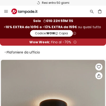
Resi entro 50 giorni
Salta
al
contenuto
rca
Solo
01G 22H 59M 10S
-10% EXTRA da 109€ o -13% EXTRA da 159€
su quasi tutto
Codice:
WOW
Copia
Wow Week:
Fino al -70%
Plafoniere da ufficio
Vai
alla
fine
della
galleria
di
immagini