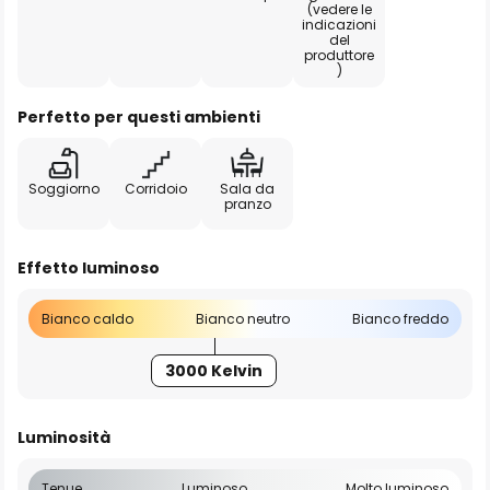
(vedere le
indicazioni
del
produttore
)
Perfetto per questi ambienti
Soggiorno
Corridoio
Sala da
pranzo
Effetto luminoso
Bianco caldo
Bianco neutro
Bianco freddo
3000 Kelvin
Luminosità
Tenue
Luminoso
Molto luminoso