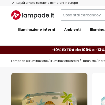
Salta
La più ampia selezione di marchi in Europa
al
Cosa
contenuto
stai
cercando?
Illuminazione interni
Ambienti
Illumina
-10% EXTRA da 109€ o -13%
Lampade e illuminazione
Illuminazione interni
Plafoniere
Plaf
Vai
alla
fine
della
galleria
di