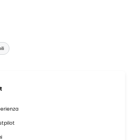
li
t
perienza
stpilot
i