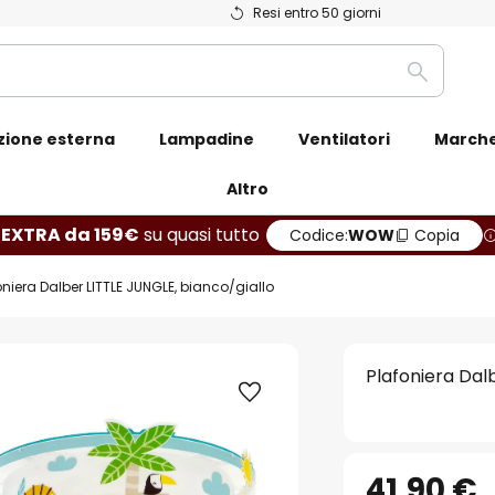
Resi entro 50 giorni
Ricerca
zione esterna
Lampadine
Ventilatori
March
Altro
 EXTRA da 159€
su quasi tutto
Codice:
WOW
Copia
oniera Dalber LITTLE JUNGLE, bianco/giallo
Plafoniera Dal
41,90 €