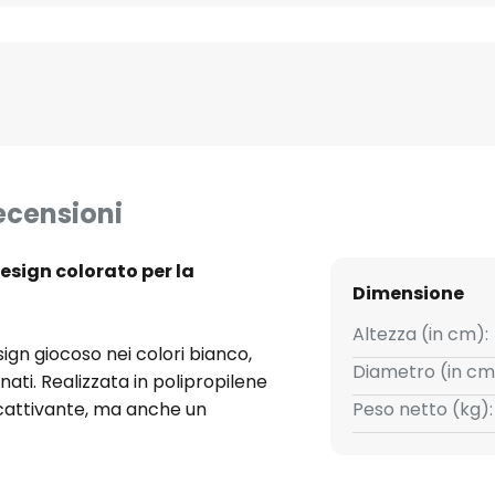
ecensioni
esign colorato per la
Dimensione
Altezza (in cm):
gn giocoso nei colori bianco,
Diametro (in cm
ati. Realizzata in polipropilene
ccattivante, ma anche un
Peso netto (kg):
sottolinea la qualità e