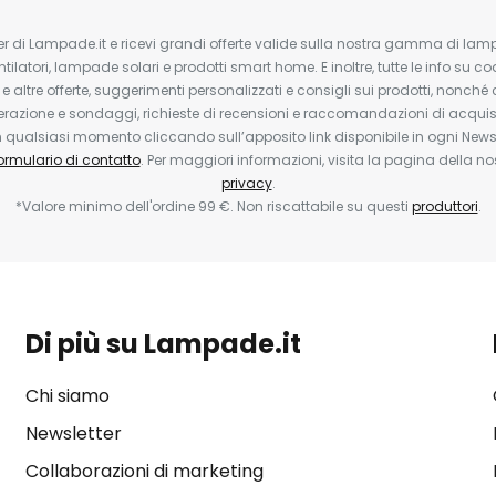
tter di Lampade.it e ricevi grandi offerte valide sulla nostra gamma di lam
ntilatori, lampade solari e prodotti smart home. E inoltre, tutte le info su co
 e altre offerte, suggerimenti personalizzati e consigli sui prodotti, nonché 
erazione e sondaggi, richieste di recensioni e raccomandazioni di acquisto
ualsiasi momento cliccando sull’apposito link disponibile in ogni Newsl
ormulario di contatto
. Per maggiori informazioni, visita la pagina della n
privacy
.
*Valore minimo dell'ordine 99 €. Non riscattabile su questi
produttori
.
Di più su Lampade.it
Chi siamo
Newsletter
Collaborazioni di marketing