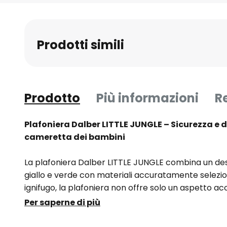
all'inizio
della
galleria
Prodotti simili
di
immagini
Prodotto
Più informazioni
R
Plafoniera Dalber LITTLE JUNGLE – Sicurezza e d
cameretta dei bambini
La plafoniera Dalber LITTLE JUNGLE combina un desi
giallo e verde con materiali accuratamente selezion
ignifugo, la plafoniera non offre solo un aspetto a
elevato livello di sicurezza. La produzione in Europa 
Per saperne di più
l'accurata lavorazione del prodotto.